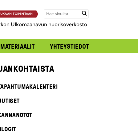
UKAAN TOIMINTAAN
rkon Ulkomaanavun nuorisoverkosto
MATERIAALIT
YHTEYSTIEDOT
JANKOHTAISTA
TAPAHTUMAKALENTERI
UUTISET
KANNANOTOT
BLOGIT