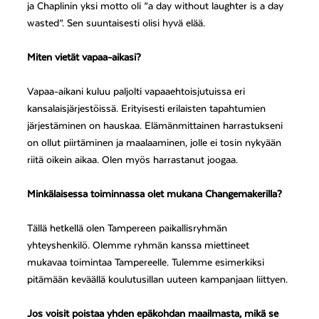
ja Chaplinin yksi motto oli ”a day without laughter is a day
wasted”. Sen suuntaisesti olisi hyvä elää.
Miten vietät vapaa-aikasi?
Vapaa-aikani kuluu paljolti vapaaehtoisjutuissa eri
kansalaisjärjestöissä. Erityisesti erilaisten tapahtumien
järjestäminen on hauskaa. Elämänmittainen harrastukseni
on ollut piirtäminen ja maalaaminen, jolle ei tosin nykyään
riitä oikein aikaa. Olen myös harrastanut joogaa.
Minkälaisessa toiminnassa olet mukana Changemakerilla?
Tällä hetkellä olen Tampereen paikallisryhmän
yhteyshenkilö. Olemme ryhmän kanssa miettineet
mukavaa toimintaa Tampereelle. Tulemme esimerkiksi
pitämään keväällä koulutusillan uuteen kampanjaan liittyen.
Jos voisit poistaa yhden epäkohdan maailmasta, mikä se