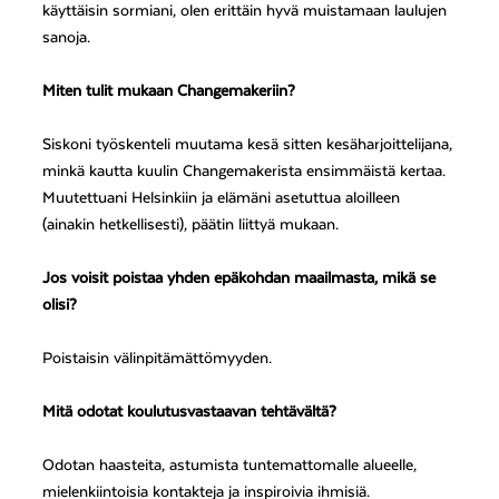
käyttäisin sormiani, olen erittäin hyvä muistamaan laulujen
sanoja.
Miten tulit mukaan Changemakeriin?
Siskoni työskenteli muutama kesä sitten kesäharjoittelijana,
minkä kautta kuulin Changemakerista ensimmäistä kertaa.
Muutettuani Helsinkiin ja elämäni asetuttua aloilleen
(ainakin hetkellisesti), päätin liittyä mukaan.
Jos voisit poistaa yhden epäkohdan maailmasta, mikä se
olisi?
Poistaisin välinpitämättömyyden.
Mitä odotat koulutusvastaavan tehtävältä?
Odotan haasteita, astumista tuntemattomalle alueelle,
mielenkiintoisia kontakteja ja inspiroivia ihmisiä.