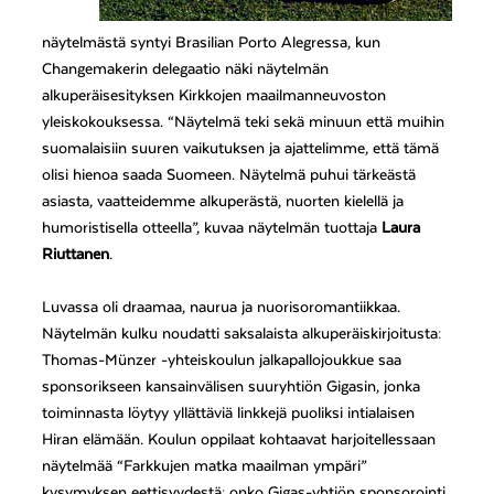
näytelmästä syntyi Brasilian Porto Alegressa, kun
Changemakerin delegaatio näki näytelmän
alkuperäisesityksen Kirkkojen maailmanneuvoston
yleiskokouksessa. “Näytelmä teki sekä minuun että muihin
suomalaisiin suuren vaikutuksen ja ajattelimme, että tämä
olisi hienoa saada Suomeen. Näytelmä puhui tärkeästä
asiasta, vaatteidemme alkuperästä, nuorten kielellä ja
humoristisella otteella”, kuvaa näytelmän tuottaja
Laura
Riuttanen
.
Luvassa oli draamaa, naurua ja nuorisoromantiikkaa.
Näytelmän kulku noudatti saksalaista alkuperäiskirjoitusta:
Thomas-Münzer -yhteiskoulun jalkapallojoukkue saa
sponsorikseen kansainvälisen suuryhtiön Gigasin, jonka
toiminnasta löytyy yllättäviä linkkejä puoliksi intialaisen
Hiran elämään. Koulun oppilaat kohtaavat harjoitellessaan
näytelmää “Farkkujen matka maailman ympäri”
kysymyksen eettisyydestä: onko Gigas-yhtiön sponsorointi