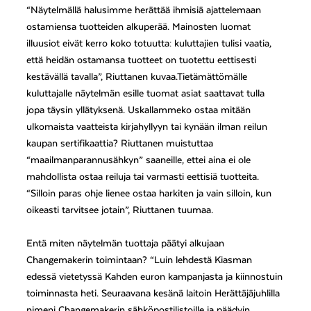
“Näytelmällä halusimme herättää ihmisiä ajattelemaan
ostamiensa tuotteiden alkuperää. Mainosten luomat
illuusiot eivät kerro koko totuutta: kuluttajien tulisi vaatia,
että heidän ostamansa tuotteet on tuotettu eettisesti
kestävällä tavalla”, Riuttanen kuvaa.Tietämättömälle
kuluttajalle näytelmän esille tuomat asiat saattavat tulla
jopa täysin yllätyksenä. Uskallammeko ostaa mitään
ulkomaista vaatteista kirjahyllyyn tai kynään ilman reilun
kaupan sertifikaattia? Riuttanen muistuttaa
“maailmanparannusähkyn” saaneille, ettei aina ei ole
mahdollista ostaa reiluja tai varmasti eettisiä tuotteita.
“Silloin paras ohje lienee ostaa harkiten ja vain silloin, kun
oikeasti tarvitsee jotain”, Riuttanen tuumaa.
Entä miten näytelmän tuottaja päätyi alkujaan
Changemakerin toimintaan? “Luin lehdestä Kiasman
edessä vietetyssä Kahden euron kampanjasta ja kiinnostuin
toiminnasta heti. Seuraavana kesänä laitoin Herättäjäjuhlilla
nimeni Changemakerin sähköpostilistoille ja päädyin