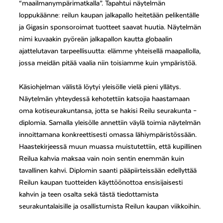
“maailmanympärimatkalla”. Tapahtui näytelmän
loppukäänne: reilun kaupan jalkapallo heitetään pelikentälle
ja Gigasin sponsoroimat tuotteet saavat huutia. Näytelmän
nimi kuvaakin pyöreän jalkapallon kautta globaalin
ajattelutavan tarpeellisuutta: elämme yhteisellä maapallolla,
jossa meidän pitää vaalia niin toisiamme kuin ympäristöä.
Käsiohjelman välistä löytyi yleisölle vielä pieni yllätys.
Näytelmän yhteydessä kehotettiin katsojia haastamaan
oma kotiseurakuntansa, jotta se hakisi Reilu seurakunta –
diplomia. Samalla yleisölle annettiin väylä toimia näytelmän
innoittamana konkreettisesti omassa lähiympäristössään.
Haastekirjeessä muun muassa muistutettiin, että kupillinen
Reilua kahvia maksaa vain noin sentin enemmän kuin
tavallinen kahvi. Diplomin saanti pääpiirteissään edellyttää
Reilun kaupan tuotteiden käyttöönottoa ensisijaisesti
kahvin ja teen osalta sekä tästä tiedottamista
seurakuntalaisille ja osallistumista Reilun kaupan viikkoihin.