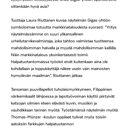
sittenkään hyvä asia?
Tuottaja Laura Riuttanen kuvaa näytelmän Gigas-yhtiön
symboloimaa totuutta markkinataloudesta suorasti: “Yritys
näytelmässämme on suuri ylikansallinen
urheilutarvikevalmistaja, joka tahtoo valmistaa tuotteensa
mahdollisimman halvalla ja myydä mahdollisimman kalliilla.
Näin markkinatalous yksinkertaisesti toimii.
Halpatuotantomaissa työolot eivät kuitenkaan aina ole
kohdallaan ja loppukäyttäjä näkee usein vain mainosten
hymyilevän maailman”, Riuttanen jatkaa.
Tansanian puuvillapellot tuholaismyrkkyineen, Filippiinien
värikemikaalit lähijoessa ja lapsityövoiman käyttö piirtyivät
katsojan silmien eteen elävästi kuvin, musiikin ja
vauhdikkaan tarinan myötä. Työstämänsä näytelmän myötä
Thomas-Münzer -koulun oppilaat tulivat myös toisiin
aatoksiin farkkujen halpatuotannon