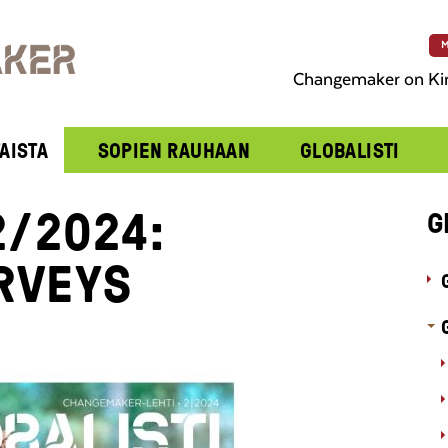
M
Changemaker on Ki
AISTA
SOPIEN RAUHAAN
GLOBALISTI
2/2024:
G
RVEYS