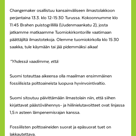
Changemaker osallistuu kansainväliseen ilmastolakkoon
perjantaina 13.3. klo 12-15:30 Turussa. Kokoonnumme klo
11:45 Brahen puistogrillillä (Uudenmaankatu 2), josta
jatkamme matkaamme Tuomiokirkontorille vaatimaan
päättäjiltä ilmastotekoja. Olemme tuomiokirkolla klo 15:30
saakka, tule käymään tai jää pidemmäksi aikaa!
”
Yhdessä vaadimme, että:
Suomi toteuttaa aikeensa olla maailman ensimmäinen
fossiilisista polttoaineista luopuva hyvinvointivaltio.
Suomi sitoutuu päivittämään ilmastolain niin, että siihen
kirjattavat päästövähennys- ja hiilinielutavoitteet ovat linjassa
1,5:n asteen lämpenemisrajan kanssa.
Fossiilisten polttoaineiden suorat ja epäsuorat tuet on
lakkautettava.