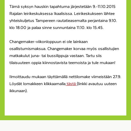
Tämä syksyn hauskin tapahtuma järjestetään 9.-11.10.2015
Rajalan leirikeskuksessa Ikaalisissa. Leirikeskukseen lähtee
yhteiskuljetus Tampereen rautatieasemalta perjantaina 9.10.
klo 18.00 ja palaa sinne sunnuntaina 11.10. klo 15.45.
Changemaker-viikonloppuun ei ole lainkaan
osallistumismaksua. Changemaker korvaa myös osallistujien
matkakulut juna- tai bussilippuja vastaan. Tartu siis
tilaisuuteen oppia kiinnostavista teemoista ja tule mukaan!
Ilmoittaudu mukaan täyttämällä nettilomake viimeistään 27.9.
Löydät lomakkeen klikkaamalla
tästä
(linkki avautuu uuteen
ikkunaan).