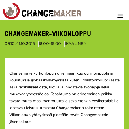
CHANGEMAKER-VIIKONLOPPU
09.10.-11.10.2015
18.00-15.00
IKAALINEN
Changemaker-viikonlopun ohjelmaan kuuluu monipuolisia
koulutuksia globaalikysymyksistä kuten ilmastonmuutoksesta
sekä radikalisaatiosta, luovia ja innostavia työpajoja sekä
mukavaa yhdessäoloa. Tapahtuma on erinomainen paikka
tavata muita maailmanmuuttajia sekä etenkin ensikertalaisille
loistava tilaisuus tutustua Changemakerin toimintaan.
Viikonlopun yhteydessä pidetään myös Changemakerin
jäsenkokous.