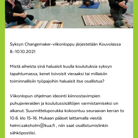
Syksyn Changemaker-viikonloppu järjestetään Kouvolassa
8.-10.10.2021
Mistä aiheista sinä haluaisit kuulla koulutuksia syksyn
tapahtumassa, kenet toivoisit vieraaksi tai millaisiin
toiminnallisiin työpajoihin haluaisit itse osallistua?
Viikonlopun ohjelman ideointi kiinnostavimpien
puhujavieraiden ja koulutussisältöjen varmistamiseksi on
alkanut. Suunnitteluporukka kokoontuu seuraavan kerran to
10.6. klo 15-16. Mukaan pääset laittamalla viestiä
helmi.saksholm@kua.fi , niin saat osallistumislinkin
sähköpostiisi.