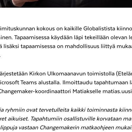
oimituskunnan kokous on kaikille Globalistista kiinno
inen. Tapaamisessa käydään läpi tekeillään olevan 
ä lisäksi tapaamisessa on mahdollisuus liittyä muk
.
ärjestetään Kirkon Ulkomaanavun toimistolla (Etelär
Microsoft Teams alustalla. Ilmoittaudu tapahtumaan 
Changemaker-koordinaattori Matiakselle matias.uusi
a ryhmiin ovat tervetulleita kaikki toiminnasta kiin
ret aikuiset. Tapahtumiin osallistuville korvataan ma
nalippuja vastaan Changemakerin matkaohjeen mukais