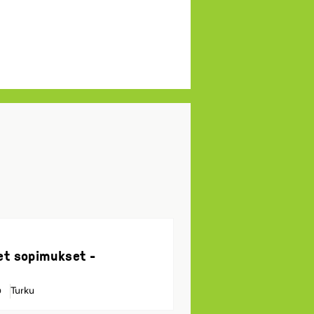
et sopimukset -
Turku
0