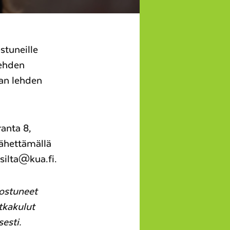
stuneille
lehden
aan lehden
anta 8,
lähettämällä
silta@kua.fi.
nostuneet
tkakulut
esti.