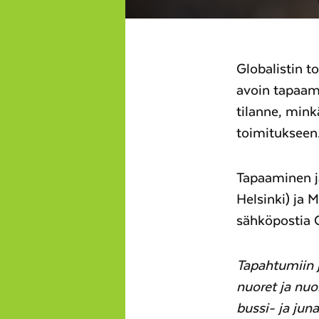
Globalistin t
avoin tapaam
tilanne, mink
toimitukseen
Tapaaminen j
Helsinki) ja 
sähköpostia 
Tapahtumiin j
nuoret ja nuo
bussi- ja ju