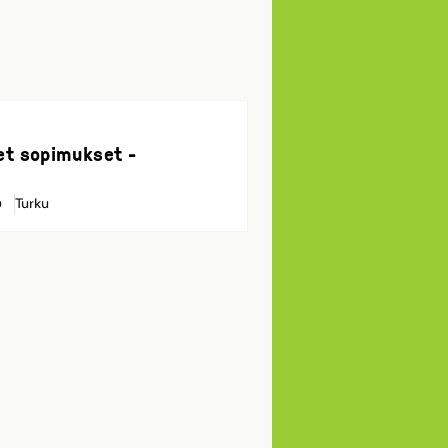
et sopimukset -
Turku
0