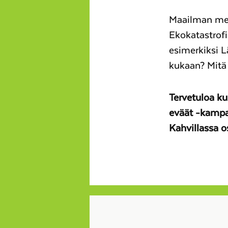
Maailman mere
Ekokatastrofi
esimerkiksi L
kukaan? Mitä
Tervetuloa k
eväät -kampan
Kahvillassa o