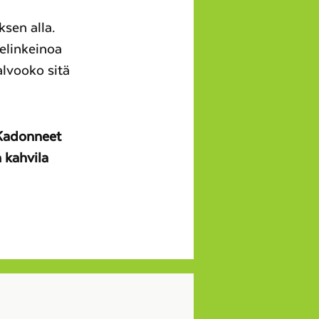
sen alla.
elinkeinoa
alvooko sitä
 Kadonneet
 kahvila