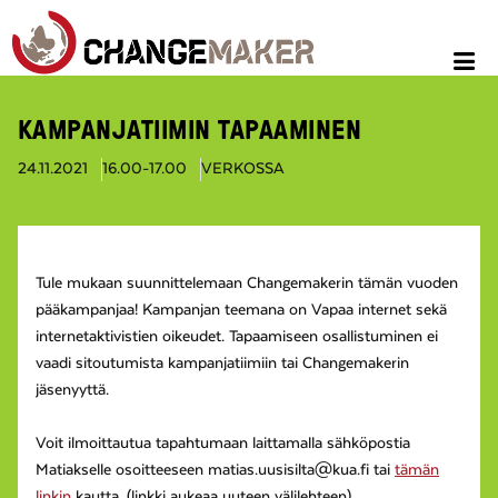
KAMPANJATIIMIN TAPAAMINEN
24.11.2021
16.00-17.00
VERKOSSA
Tule mukaan suunnittelemaan Changemakerin tämän vuoden
pääkampanjaa! Kampanjan teemana on Vapaa internet sekä
internetaktivistien oikeudet. Tapaamiseen osallistuminen ei
vaadi sitoutumista kampanjatiimiin tai Changemakerin
jäsenyyttä.
Voit ilmoittautua tapahtumaan laittamalla sähköpostia
Matiakselle osoitteeseen matias.uusisilta@kua.fi tai
tämän
linkin
kautta. (linkki aukeaa uuteen välilehteen)