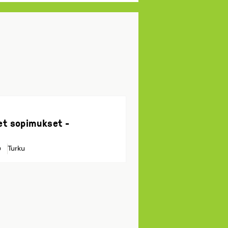
et sopimukset -
Turku
0