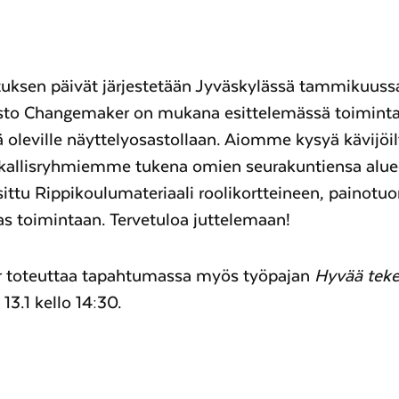
tuksen päivät järjestetään Jyväskylässä tammikuus
sto Changemaker on mukana esittelemässä toiminta
 oleville näyttelyosastollaan. Aiomme kysyä kävijöil
ikallisryhmiemme tukena omien seurakuntiensa aluee
ttu Rippikoulumateriaali roolikortteineen, painotuor
s toimintaan. Tervetuloa juttelemaan!
 toteuttaa tapahtumassa myös työpajan
Hyvää teke
13.1 kello 14:30.