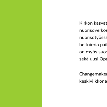
Kirkon kasva
nuorisoverko
nuorisotyössä
he toimia pa
on myös suosi
sekä uusi Opa
Changemaker
keskiviikkona 