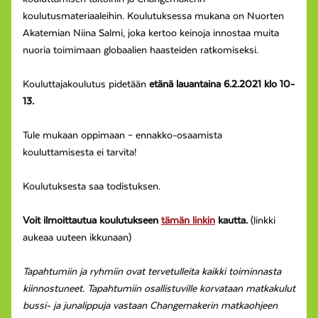
koulutusmateriaaleihin. Koulutuksessa mukana on Nuorten
Akatemian Niina Salmi, joka kertoo keinoja innostaa muita
nuoria toimimaan globaalien haasteiden ratkomiseksi.
Kouluttajakoulutus pidetään
etänä lauantaina 6.2.2021 klo 10-
13.
Tule mukaan oppimaan – ennakko-osaamista
kouluttamisesta ei tarvita!
Koulutuksesta saa todistuksen.
Voit ilmoittautua koulutukseen
tämän linkin
kautta.
(linkki
aukeaa uuteen ikkunaan)
Tapahtumiin ja ryhmiin ovat tervetulleita kaikki toiminnasta
kiinnostuneet. Tapahtumiin osallistuville korvataan matkakulut
bussi- ja junalippuja vastaan Changemakerin matkaohjeen