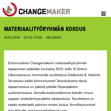
MATERIAALITYÖRYHMÄN KOKOUS
16.10.2014
15:00-17:00
HELSINKI
Ensimmäinen Changemakerin materiaalityöryhmän
tapaaminen pidetään torstaina 16.10. kello 15 Kirkon
Ulkomaanavun toimistolla osoitteessa Eteläranta 8, Helsinki.
Tervetuloa kaikki kiinnostuneet! Tarkoituksena tässä
tapaamisessa on päästä pitkälle Riparipaketin
uudistamisessa. Samalla keskustelemme kahden muun
oppaan yhdistämisprojektin aikataulusta. Tavoitteena on
saada materiaalit painoon ennen joulua. Ilmoittautumiset
Aija-Riinalle: aijariinaojala(at)gmail.com.