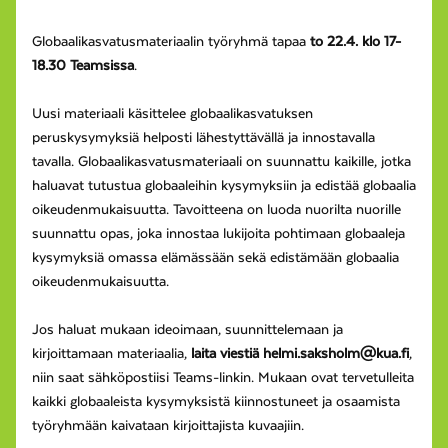
Globaalikasvatusmateriaalin työryhmä tapaa
to 22.4. klo 17-
18.30 Teamsissa
.
Uusi materiaali käsittelee globaalikasvatuksen
peruskysymyksiä helposti lähestyttävällä ja innostavalla
tavalla. Globaalikasvatusmateriaali on suunnattu kaikille, jotka
haluavat tutustua globaaleihin kysymyksiin ja edistää globaalia
oikeudenmukaisuutta. Tavoitteena on luoda nuorilta nuorille
suunnattu opas, joka innostaa lukijoita pohtimaan globaaleja
kysymyksiä omassa elämässään sekä edistämään globaalia
oikeudenmukaisuutta.
Jos haluat mukaan ideoimaan, suunnittelemaan ja
kirjoittamaan materiaalia,
laita viestiä helmi.saksholm@kua.fi
,
niin saat sähköpostiisi Teams-linkin. Mukaan ovat tervetulleita
kaikki globaaleista kysymyksistä kiinnostuneet ja osaamista
työryhmään kaivataan kirjoittajista kuvaajiin.