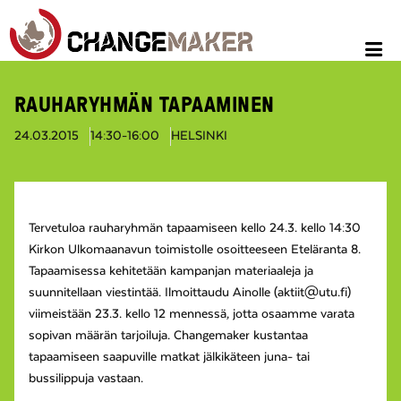
RAUHARYHMÄN TAPAAMINEN
24.03.2015
14:30-16:00
HELSINKI
Tervetuloa rauharyhmän tapaamiseen kello 24.3. kello 14:30
Kirkon Ulkomaanavun toimistolle osoitteeseen Eteläranta 8.
Tapaamisessa kehitetään kampanjan materiaaleja ja
suunnitellaan viestintää. Ilmoittaudu Ainolle (aktiit@utu.fi)
viimeistään 23.3. kello 12 mennessä, jotta osaamme varata
sopivan määrän tarjoiluja. Changemaker kustantaa
tapaamiseen saapuville matkat jälkikäteen juna- tai
bussilippuja vastaan.