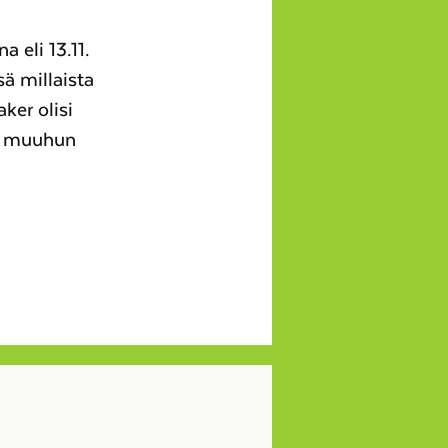
 eli 13.11.
ä millaista
ker olisi
ai muuhun