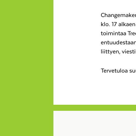
Changemaker T
klo. 17 alkae
toimintaa Tre
entuudestaan
liittyen, vie
Tervetuloa s