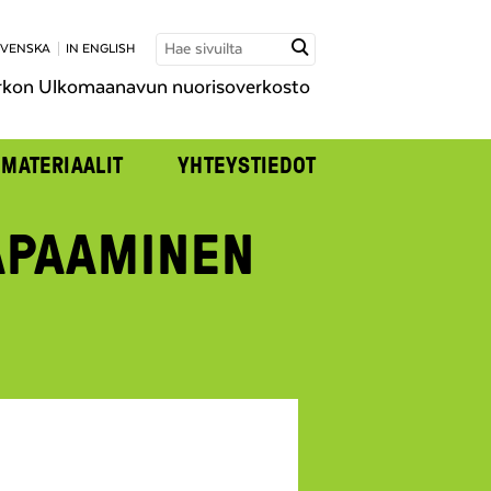
SVENSKA
IN ENGLISH
rkon Ulkomaanavun nuorisoverkosto
MATERIAALIT
YHTEYSTIEDOT
APAAMINEN