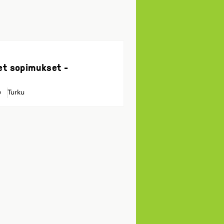
et sopimukset -
Turku
0