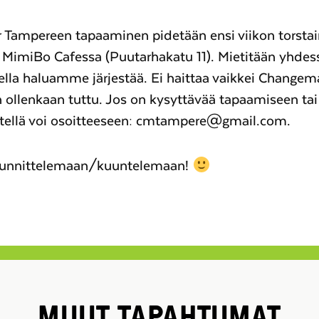
ampereen tapaaminen pidetään ensi viikon torstaina
n MimiBo Cafessa (Puutarhakatu 11). Mietitään yhdess
ella haluamme järjestää. Ei haittaa vaikkei Changema
 ollenkaan tuttu. Jos on kysyttävää tapaamiseen t
stitellä voi osoitteeseen: cmtampere@gmail.com.
uunnittelemaan/kuuntelemaan!
MUUT TAPAHTUMAT