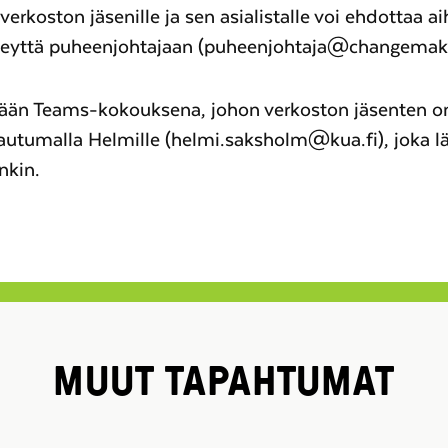
 verkoston jäsenille ja sen asialistalle voi ehdottaa ai
teyttä puheenjohtajaan (puheenjohtaja@changemaker
ään Teams-kokouksena, johon verkoston jäsenten o
ttautumalla Helmille (helmi.saksholm@kua.fi), joka l
nkin.
MUUT TAPAHTUMAT