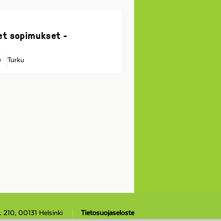
et sopimukset -
Turku
0
L 210, 00131 Helsinki
Tietosuojaseloste