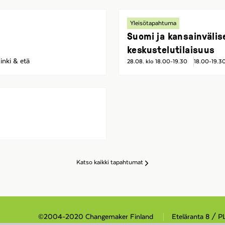
Yleisötapahtuma
Suomi ja kansainvälis
keskustelutilaisuus
inki & etä
28.08. klo 18.00-19.30
18.00-19.3
Katso kaikki tapahtumat
©2004-2020 Changemaker Finland
Eteläranta 8 / P