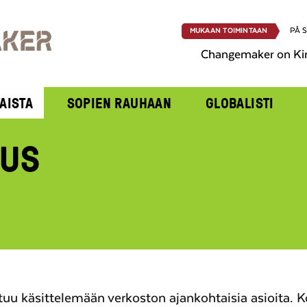
PÅ 
MUKAAN TOIMINTAAN
Changemaker on Ki
AISTA
SOPIEN RAUHAAN
GLOBALISTI
OUS
uu käsittelemään verkoston ajankohtaisia asioita. 