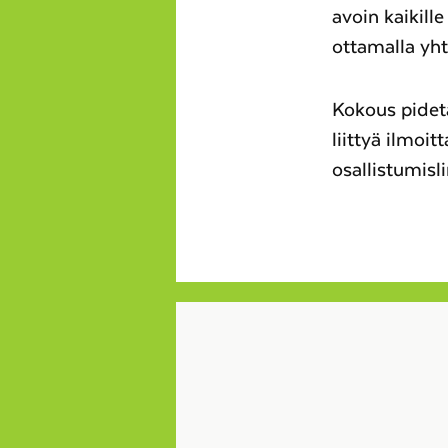
avoin kaikille
ottamalla yh
Kokous pidet
liittyä ilmoi
osallistumisli