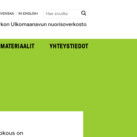
SVENSKA
IN ENGLISH
rkon Ulkomaanavun nuorisoverkosto
MATERIAALIT
YHTEYSTIEDOT
Kokous on