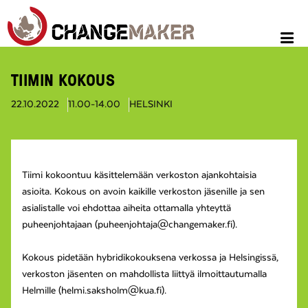
TIIMIN KOKOUS
22.10.2022
11.00-14.00
HELSINKI
Tiimi kokoontuu käsittelemään verkoston ajankohtaisia
asioita. Kokous on avoin kaikille verkoston jäsenille ja sen
asialistalle voi ehdottaa aiheita ottamalla yhteyttä
puheenjohtajaan (puheenjohtaja@changemaker.fi).
Kokous pidetään hybridikokouksena verkossa ja Helsingissä,
verkoston jäsenten on mahdollista liittyä ilmoittautumalla
Helmille (helmi.saksholm@kua.fi).