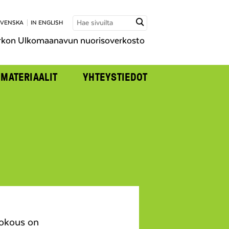
SVENSKA
IN ENGLISH
rkon Ulkomaanavun nuorisoverkosto
MATERIAALIT
YHTEYSTIEDOT
Kokous on