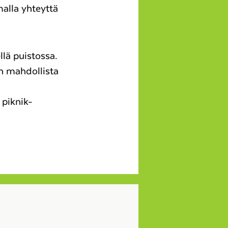
amalla yhteyttä
lä puistossa.
n mahdollista
 piknik-