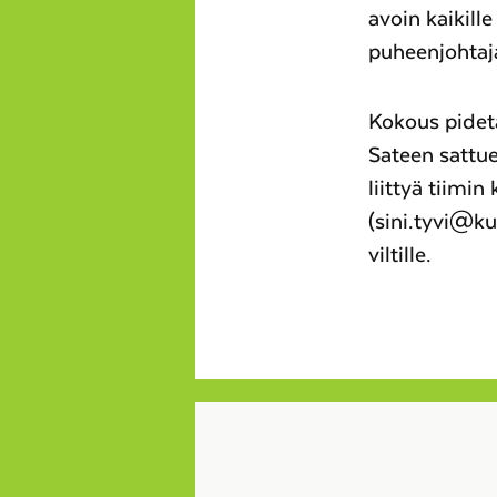
avoin kaikille
puheenjohtaj
Kokous pidetä
Sateen sattu
liittyä tiimi
(sini.tyvi@kua
viltille.