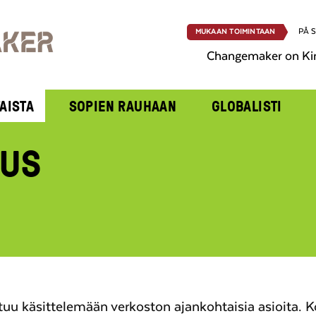
PÅ 
MUKAAN TOIMINTAAN
Changemaker on Ki
AISTA
SOPIEN RAUHAAN
GLOBALISTI
OUS
uu käsittelemään verkoston ajankohtaisia asioita. 