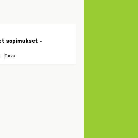
et sopimukset -
Turku
0