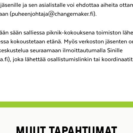
 jäsenille ja sen asialistalle voi ehdottaa aiheita ott
aan (puheenjohtaja@changemaker.fi).
än sään salliessa piknik-kokouksena toimiston lähel
essa kokoustetaan etänä. Myös verkoston jäsenten o
n keskustelua seuraamaan ilmoittautumalla Sinille
.fi), joka lähettää osallistumislinkin tai koordinaatit
MUUT TAPAHTUMAT