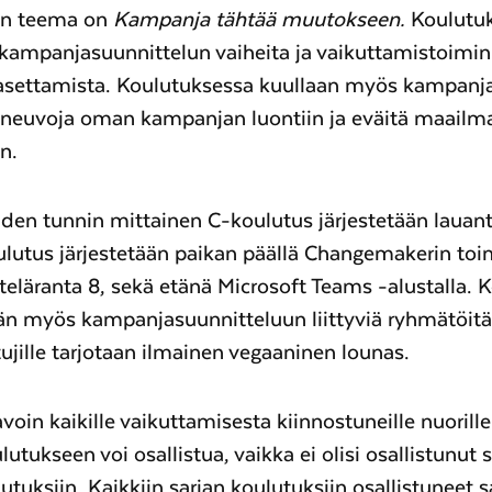
en teema on
Kampanja tähtää muutokseen.
Koulutu
 kampanjasuunnittelun vaiheita ja vaikuttamistoimi
 asettamista. Koulutuksessa kuullaan myös kampanj
a neuvoja oman kampanjan luontiin ja eväitä maailm
n.
en tunnin mittainen C-koulutus järjestetään lauant
ulutus järjestetään paikan päällä Changemakerin toi
teläranta 8, sekä etänä Microsoft Teams -alustalla. 
än myös kampanjasuunnitteluun liittyviä ryhmätöitä
stujille tarjotaan ilmainen vegaaninen lounas.
oin kaikille vaikuttamisesta kiinnostuneille nuorille 
ulutukseen voi osallistua, vaikka ei olisi osallistunut 
utuksiin. Kaikkiin sarjan koulutuksiin osallistuneet 