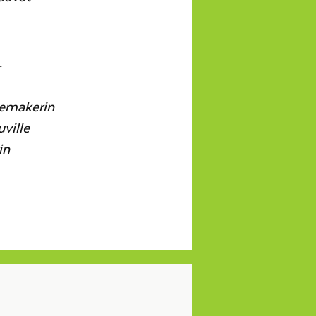
.
emakerin
uville
in