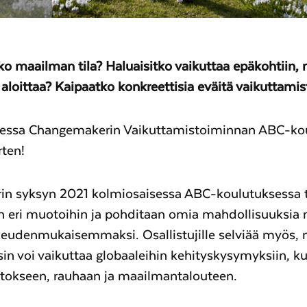
ko maailman tila?
Haluaisitko vaikuttaa epäkohtiin, 
aloittaa?
Kaipaatko konkreettisia eväitä vaikuttami
sessa Changemakerin Vaikuttamistoiminnan ABC-ko
rten!
n syksyn 2021 kolmiosaisessa ABC-koulutuksessa 
n eri muotoihin ja pohditaan omia mahdollisuuksia
eudenmukaisemmaksi. Osallistujille selviää myös, 
n voi vaikuttaa globaaleihin kehityskysymyksiin, k
okseen, rauhaan ja maailmantalouteen.