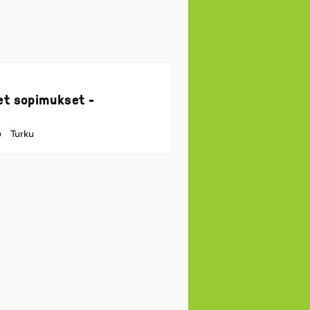
et sopimukset -
Turku
0