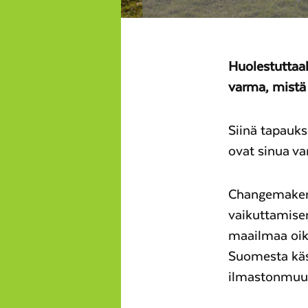
Huolestuttaa
varma, mistä 
Siinä tapauk
ovat sinua va
Changemakeri
vaikuttamise
maailmaa oik
Suomesta käsi
ilmastonmuut