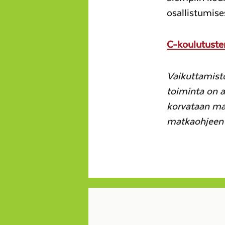
osallistumise
C-koulutuste
Vaikuttamis
toiminta on a
korvataan ma
matkaohjeen 