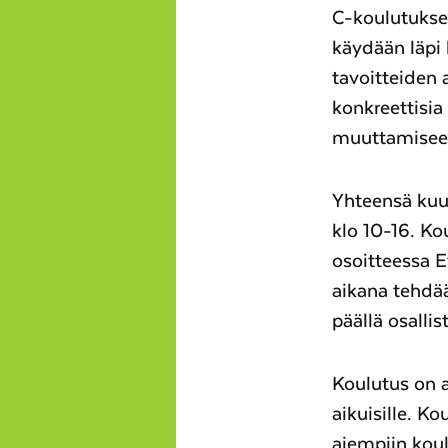
C-koulutuks
käydään läpi
tavoitteiden
konkreettisi
muuttamisee
Yhteensä kuud
klo 10-16. Ko
osoitteessa E
aikana tehdä
päällä osalli
Koulutus on av
aikuisille. Ko
aiempiin koul