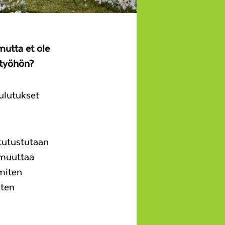
mutta et ole
styöhön?
ulutukset
tutustutaan
 muuttaa
miten
uten