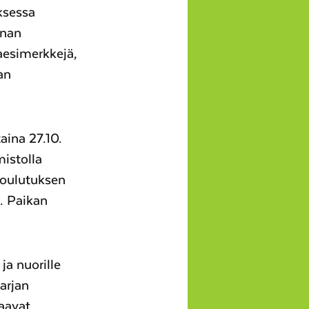
ksessa
nnan
aesimerkkejä,
an
aina 27.10.
mistolla
Koulutuksen
. Paikan
ja nuorille
sarjan
saavat