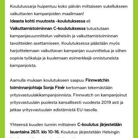
Koulutussarja huipentuu koko päivän mittaiseen sukellukseen
vaikuttavien kampanjoiden maailmaan!
Ideasta kohti muutosta -koulutuksessa
eli
Vaikuttamistoiminnan C-koulutuksessa
tutustutaan
kampanjasuunnittelun vaiheisiin ja vaikuttamistoiminnan
tavoitteiden asettamiseen. Koulutuksessa päästään myös
harjoittelemaan vaikuttavan kampanjan suunnittelua ja siihen
sopivia työkaluja ja kuulemaan esimerkkejä onnistuneista
kampanjoista.
Aamulla mukaan koulutukseen saapuu
Finnwatchin
toiminnanjohtaja Sonja Finér
kertomaan tekemästään
yritysvastuulakikampanjoinnista. Finnwatch on kampanjoinut
yritysvastuulain puolesta kansallisesti vuodesta 2019 asti ja
jatkaa yritysvastuulain edistämistä EU-tasolla.
Yhteensä kuuden tunnin mittainen
C-koulutus järjestetään
lauantaina 26.11. klo 10-16.
Koulutus järjestetään Helsingin