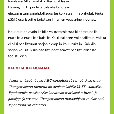
Pasilassa Allianssi-talon Kerho -tilassa.
Helsingin ulkopuolelta tuleville tarjotaan
etäosallistumismahdollisuus tai korvataan matkakulut. Paikan
päällä osallistujille tarjotaan ilmainen vegaaninen lounas.
Koulutus on avoin kaikille vaikuttamisesta kiinnostuneille
nuorille ja nuorille aikuisille. Koulutukseen voi osallistua, vaikka
ei olisi osallistunut sarjan aiempiin koulutuksiin. Kaikkiin
sarjan koulutuksiin osallistuneet saavat osallistumisesta
todistuksen.
ILMOITTAUDU MUKAAN
Vaikuttamistoiminnan ABC-koulutukset samoin kuin muu
Changemakerin toiminta on avointa kaikille 13-35-vuotiaille.
Tapahtumiin osallistuville korvataan matkakulut bussi- ja
junalippuja vastaan Changemakerin matkaohjeen mukaisesti.
Tapahtuma on esteetön.