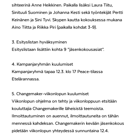
sihteerinä Anne Heikkinen. Paikalla lisäksi Laura Tiitu,
Sinituuli Suominen ja Johanna Kesti sekä työntekijät Pertti
Keinänen ja Sini Tyvi. Skypen kautta kokouksessa mukana
Aino Tiitta ja Riikka Piri (paikalla kohdat 3-9).
3. Esityslistan hyväksyminen
Esityslistaan lisättiin kohta 9 ”jäsenkokousasiat”.
4. Kampanjaryhmän kuulumiset
Kampanjaryhmä tapaa 12.3. klo 17 Peace-tilassa
Etelärannassa.
5. Changemaker-viikonlopun kuulumiset
Viikonlopun ohjelma on tehty ja viikonloppuun etsitään
kouluttajia Changemakerille läheisistä teemoista.
Ilmoittautuminen on auennut, ilmoittautuneita on tähän
mennessä kahdeksan. Changemakerin kevään jäsenkokous
pidetään viikonlopun yhteydessä sunnuntaina 12.4.