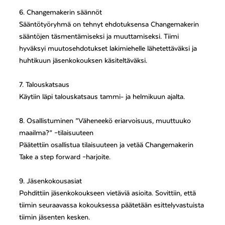
6. Changemakerin säännöt
Sääntötyöryhmä on tehnyt ehdotuksensa Changemakerin
sääntöjen täsmentämiseksi ja muuttamiseksi. Tiimi
hyväksyi muutosehdotukset lakimiehelle lähetettäväksi ja
huhtikuun jäsenkokouksen käsiteltäväksi.
7. Talouskatsaus
Käytiin läpi talouskatsaus tammi- ja helmikuun ajalta.
8. Osallistuminen ”Väheneekö eriarvoisuus, muuttuuko
maailma?” –tilaisuuteen
Päätettiin osallistua tilaisuuteen ja vetää Changemakerin
Take a step forward –harjoite.
9. Jäsenkokousasiat
Pohdittiin jäsenkokoukseen vietäviä asioita. Sovittiin, että
tiimin seuraavassa kokouksessa päätetään esittelyvastuista
tiimin jäsenten kesken.