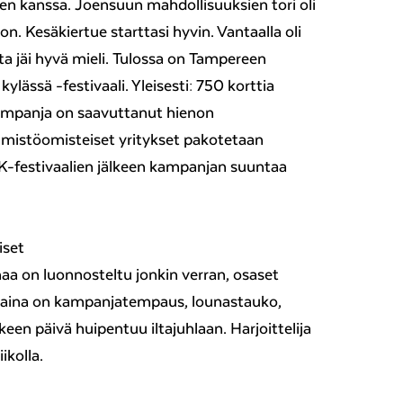
kanssa. Joensuun mahdollisuuksien tori oli
ljon. Kesäkiertue starttasi hyvin. Vantaalla oli
a jäi hyvä mieli. Tulossa on Tampereen
ylässä -festivaali. Yleisesti: 750 korttia
kampanja on saavuttanut hienon
mmistöomisteiset yritykset pakotetaan
-festivaalien jälkeen kampanjan suuntaa
iset
aa on luonnosteltu jonkin verran, osaset
ntaina on kampanjatempaus, lounastauko,
keen päivä huipentuu iltajuhlaan. Harjoittelija
ikolla.