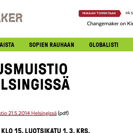
PÅ 
MUKAAN TOIMINTAAN
Changemaker on Ki
AISTA
SOPIEN RAUHAAN
GLOBALISTI
USMUISTIO
ELSINGISSÄ
tio 21.5.2014 Helsingissä
(pdf)
KLO 15, LUOTSIKATU 1, 3. KRS.