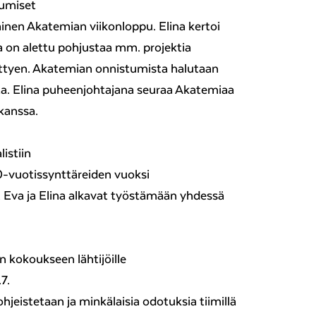
umiset
inen Akatemian viikonloppu. Elina kertoi
a on alettu pohjustaa mm. projektia
liittyen. Akatemian onnistumista halutaan
lta. Elina puheenjohtajana seuraa Akatemiaa
kanssa.
listiin
10-vuotissynttäreiden vuoksi
a, Eva ja Elina alkavat työstämään yhdessä
n kokoukseen lähtijöille
.7.
 ohjeistetaan ja minkälaisia odotuksia tiimillä