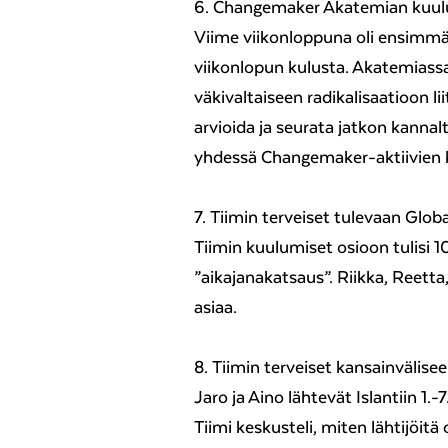
6. Changemaker Akatemian kuul
Viime viikonloppuna oli ensimmä
viikonlopun kulusta. Akatemiass
väkivaltaiseen radikalisaatioon 
arvioida ja seurata jatkon kanna
yhdessä Changemaker-aktiivien 
7. Tiimin terveiset tulevaan Globa
Tiimin kuulumiset osioon tulisi 
”aikajanakatsaus”. Riikka, Reett
asiaa.
8. Tiimin terveiset kansainvälisee
Jaro ja Aino lähtevät Islantiin 1.-7
Tiimi keskusteli, miten lähtijöitä