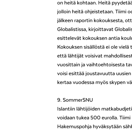
on heitä kohtaan. Heitä pyydetää
jolloin heitä ohjeistetaan. Tiimi 
jälkeen raportin kokouksesta, ott
Globalistissa, kirjoittavat Glob
esittelevät kokouksen antia koul
Kokouksen sisällöstä ei ole vielä 
että lähtijät voisivat mahdollise
vuosittain ja vaihtoehtoisesta t
voisi esittää joustavuutta uusien
kertaa vuodessa myös skypen väli
9. SommerSNU
Islantiin lähtijöiden matkabudjetis
voidaan tukea 500 eurolla. Tiim
Hakemuspohja hyväksytään sähk