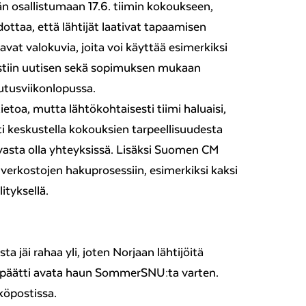
n osallistumaan 17.6. tiimin kokoukseen,
odottaa, että lähtijät laativat tapaamisen
avat valokuvia, joita voi käyttää esimerkiksi
alistiin uutisen sekä sopimuksen mukaan
utusviikonlopussa.
tietoa, mutta lähtökohtaisesti tiimi haluaisi,
sti keskustella kokouksien tarpeellisuudesta
avasta olla yhteyksissä. Lisäksi Suomen CM
 verkostojen hakuprosessiin, esimerkiksi kaksi
tyksellä.
ta jäi rahaa yli, joten Norjaan lähtijöitä
i päätti avata haun SommerSNU:ta varten.
öpostissa.