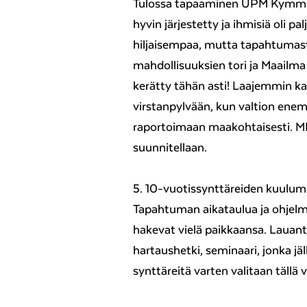
Tulossa tapaaminen UPM Kymmen 
hyvin järjestetty ja ihmisiä oli pa
hiljaisempaa, mutta tapahtumast
mahdollisuuksien tori ja Maailma k
kerätty tähän asti! Laajemmin 
virstanpylvään, kun valtion ene
raportoimaan maakohtaisesti. MK
suunnitellaan.
5. 10-vuotissynttäreiden kuulum
Tapahtuman aikataulua ja ohjelm
hakevat vielä paikkaansa. Laua
hartaushetki, seminaari, jonka jäl
synttäreitä varten valitaan tällä vi