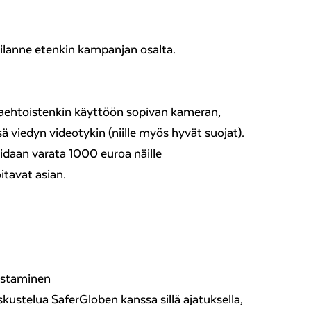
tilanne etenkin kampanjan osalta.
aehtoistenkin käyttöön sopivan kameran,
 viedyn videotykin (niille myös hyvät suojat).
oidaan varata 1000 euroa näille
oitavat asian.
ostaminen
eskustelua SaferGloben kanssa sillä ajatuksella,