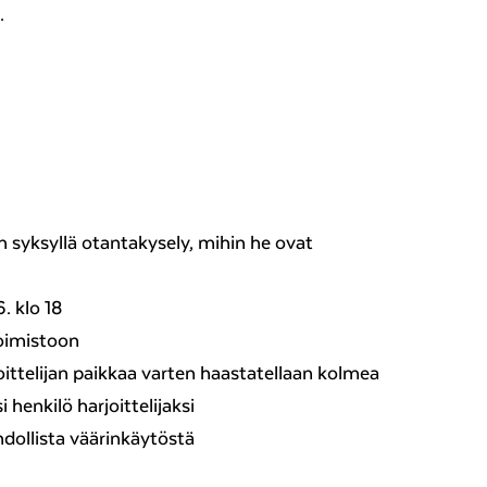
.
än syksyllä otantakysely, mihin he ovat
 klo 18
oimistoon
joittelijan paikkaa varten haastatellaan kolmea
i henkilö harjoittelijaksi
dollista väärinkäytöstä