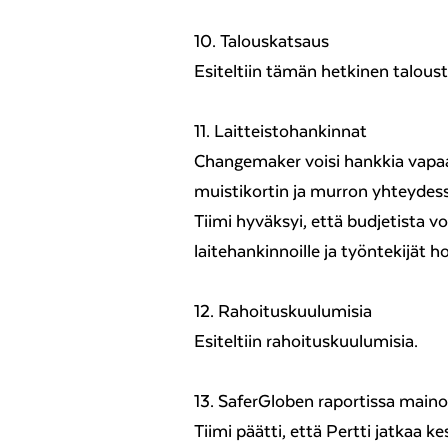
10. Talouskatsaus
Esiteltiin tämän hetkinen talous
11. Laitteistohankinnat
Changemaker voisi hankkia vapa
muistikortin ja murron yhteydessä
Tiimi hyväksyi, että budjetista v
laitehankinnoille ja työntekijät h
12. Rahoituskuulumisia
Esiteltiin rahoituskuulumisia.
13. SaferGloben raportissa main
Tiimi päätti, että Pertti jatkaa k