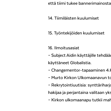
että tiimi tukee bannerimainosta
14. Tiimiläisten kuulumiset
15. Työntekijöiden kuulumiset
16. Ilmoitusasiat
– Subject Aidin käyttäjille tehdä
käyttäneet Globalistia.
– Changementor-tapaaminen 4.6.
– Murto Kirkon Ulkomaanavun t
– Rekrytointiuutisia: synttärihar
hakijaa ja perjantaina valitaan yks
– Kirkon ulkomaanapu tutkii mah