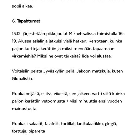
sopii aikaa.
Tapahtumat
15.12. järjestetään pikkujoulut Mikael-salissa toimistolla 16-
19. Alussa asialinja jatkuisi vielä hetken. Kerrotaan, kuinka
paljon kortteja kerättiin ja miksi mennään tapaamaan
virkamiehiä? Miksi he ovat tärkeitä? Iida voi alustaa.
Voitaisiin pelata Jyväskylän peliä. Jakoon matskuja, kuten
Globalistia.
Ruoka neljältä, esitys viideltä, sen jälkeen vartti siitä kuinka
paljon kerättiin vetoomusta + viisi minuuttia ensi vuoden
mainostusta.
Ruokasi salaatit, falafelit, tortillat, lanttulaatikko, glögiä,
torttuja, pipareita