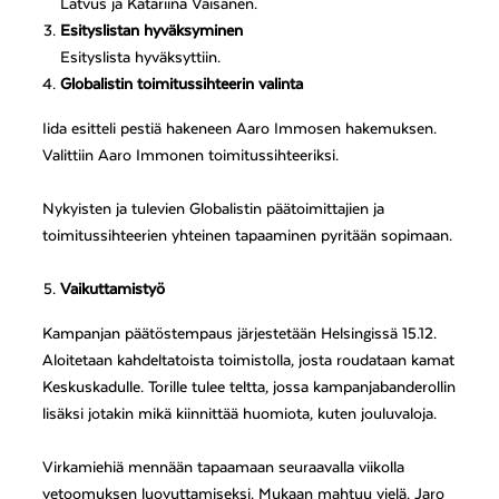
Latvus ja Katariina Väisänen.
Esityslistan hyväksyminen
Esityslista hyväksyttiin.
Globalistin toimitussihteerin valinta
Iida esitteli pestiä hakeneen Aaro Immosen hakemuksen.
Valittiin Aaro Immonen toimitussihteeriksi.
Nykyisten ja tulevien Globalistin päätoimittajien ja
toimitussihteerien yhteinen tapaaminen pyritään sopimaan.
Vaikuttamistyö
Kampanjan päätöstempaus järjestetään Helsingissä 15.12.
Aloitetaan kahdeltatoista toimistolla, josta roudataan kamat
Keskuskadulle. Torille tulee teltta, jossa kampanjabanderollin
lisäksi jotakin mikä kiinnittää huomiota, kuten jouluvaloja.
Virkamiehiä mennään tapaamaan seuraavalla viikolla
vetoomuksen luovuttamiseksi. Mukaan mahtuu vielä. Jaro