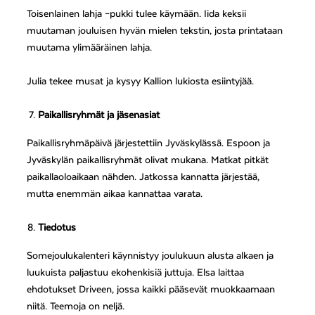
Toisenlainen lahja –pukki tulee käymään. Iida keksii
muutaman jouluisen hyvän mielen tekstin, josta printataan
muutama ylimääräinen lahja.
Julia tekee musat ja kysyy Kallion lukiosta esiintyjää.
Paikallisryhmät ja jäsenasiat
Paikallisryhmäpäivä järjestettiin Jyväskylässä. Espoon ja
Jyväskylän paikallisryhmät olivat mukana. Matkat pitkät
paikallaoloaikaan nähden. Jatkossa kannatta järjestää,
mutta enemmän aikaa kannattaa varata.
Tiedotus
Somejoulukalenteri käynnistyy joulukuun alusta alkaen ja
luukuista paljastuu ekohenkisiä juttuja. Elsa laittaa
ehdotukset Driveen, jossa kaikki pääsevät muokkaamaan
niitä. Teemoja on neljä.