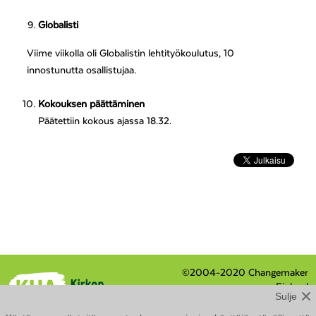
Globalisti
Viime viikolla oli Globalistin lehtityökoulutus, 10
innostunutta osallistujaa.
Kokouksen päättäminen
Päätettiin kokous ajassa 18.32.
©2004-2020 Changemaker
Finland
Sulje
Eteläranta 8 / PL 210, 00131
Helsinki