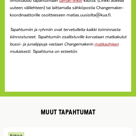
Ilmoittaudu tapahtumaan
tämän linkin
kautta. (Linkki aukeaa
uuteen välilehteen) tai laittamalla sähköpostia Changemaker-
koordinaattorille osoitteeseen matias.uusisilta@kua.fi.
Tapahtumiin ja ryhmiin ovat tervetulleita kaikki toiminnasta
kiinnostuneet. Tapahtumiin osallistuville korvataan matkakulut
bussi- ja junalippuja vastaan Changemakerin
matkaohjeen
mukaisesti. Tapahtuma on esteetön.
MUUT TAPAHTUMAT
Kokous