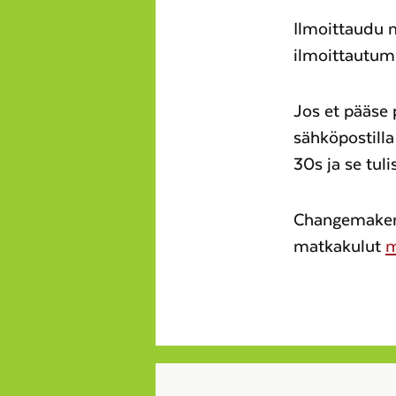
Ilmoittaudu m
ilmoittautum
Jos et pääse 
sähköpostill
30s ja se tul
Changemaker 
matkakulut
m