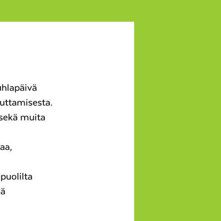
Juhlapäivä
kuttamisesta.
 sekä muita
aa,
puolilta
kä