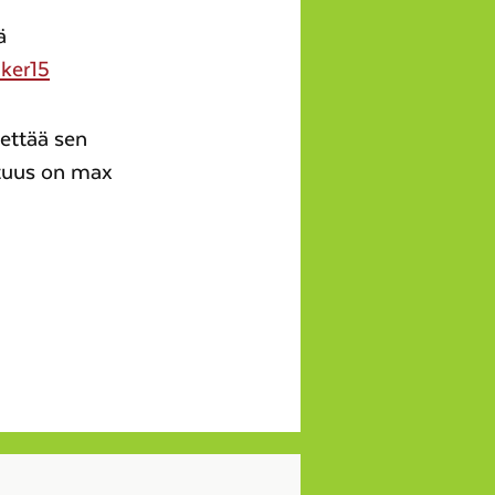
ä
ker15
hettää sen
tuus on max