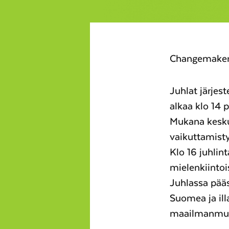
Changemakerin
Juhlat järjest
alkaa klo 14 
Mukana kesku
vaikuttamisty
Klo 16 juhlin
mielenkiinto
Juhlassa pääs
Suomea ja ill
maailmanmuu