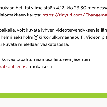
ukaan heti tai viimeistään 4.12. klo 23:30 menness
islomakkeen kautta:
https://tinyurl.com/Changema
paikalle, voit kuvata lyhyen videotervehdyksen ja lä
a helmi.saksholm@kirkonulkomaanapu.fi. Videon pi
isi kuvata mielellään vaakatasossa.
korvaa tapahtumaan osallistuvien jäsenten
atkaohjeensa
mukaisesti.