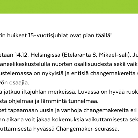
 huikeat 15-vuotisjuhlat ovat pian täällä!
etään 14.12. Helsingissä (Eteläranta 8, Mikael-sali). 
paneelikeskustelulla nuorten osallisuudesta sekä vai
stelemassa on nykyisiä ja entisiä changemakereita
ön osaajia.
ta jatkuu iltajuhlan merkeissä. Luvassa on hyvää ruok
ista ohjelmaa ja lämmintä tunnelmaa.
et tapaamaan uusia ja vanhoja changemakereita eri 
an aikana voit jakaa kokemuksia vaikuttamisesta se
ttamisesta hyvässä Changemaker-seurassa.