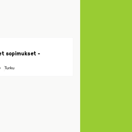
et sopimukset -
Turku
0