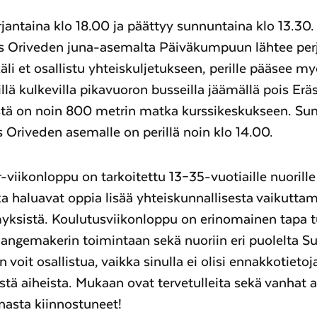
erjantaina klo 18.00 ja päättyy sunnuntaina klo 13.30.
us Oriveden juna-asemalta Päiväkumpuun lähtee perj
käli et osallistu yhteiskuljetukseen, perille pääsee 
illä kulkevilla pikavuoron busseilla jäämällä pois Er
istä on noin 800 metrin matka kurssikeskukseen. Su
s Oriveden asemalle on perillä noin klo 14.00.
iikonloppu on tarkoitettu 13–35-vuotiaille nuorille 
tka haluavat oppia lisää yhteiskunnallisesta vaikuttam
yksistä. Koulutusviikonloppu on erinomainen tapa 
ngemakerin toimintaan sekä nuoriin eri puolelta S
 voit osallistua, vaikka sinulla ei olisi ennakkotieto
istä aiheista. Mukaan ovat tervetulleita sekä vanhat ak
nasta kiinnostuneet!