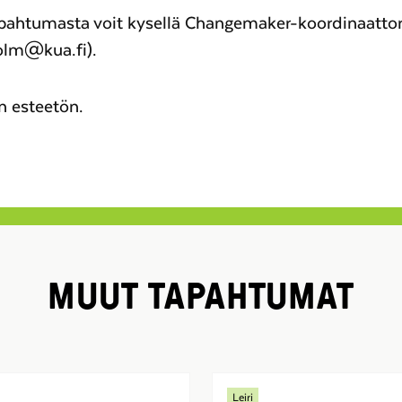
apahtumasta voit kysellä Changemaker-koordinaattor
olm@kua.fi).
 esteetön.
MUUT TAPAHTUMAT
Leiri