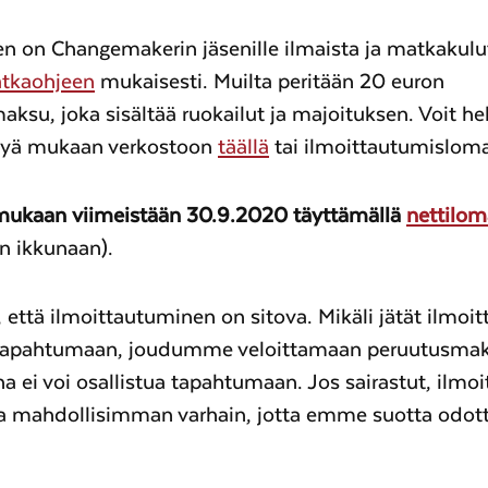
n on Changemakerin jäsenille ilmaista ja matkakulu
tkaohjeen
mukaisesti. Muilta peritään 20 euron
aksu, joka sisältää ruokailut ja majoituksen. Voit hel
ttyä mukaan verkostoon
täällä
tai ilmoittautumisloma
mukaan viimeistään 30.9.2020 täyttämällä
nettilo
n ikkunaan).
ttä ilmoittautuminen on sitova. Mikäli jätät ilmoi
tapahtumaan, joudumme veloittamaan peruutusma
na ei voi osallistua tapahtumaan. Jos sairastut, ilmo
a mahdollisimman varhain, jotta emme suotta odott