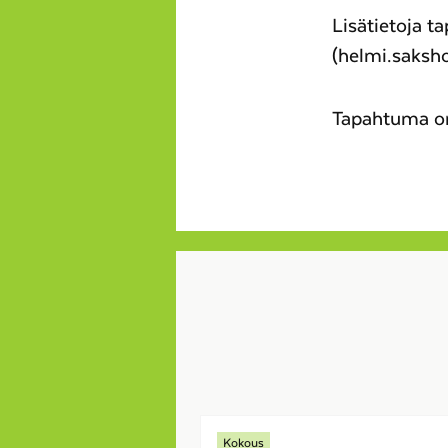
Lisätietoja t
(helmi.saksh
Tapahtuma on
Kokous