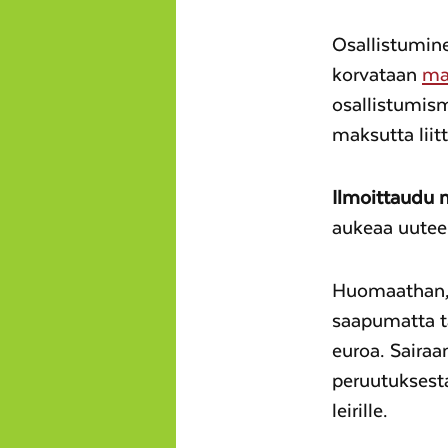
Osallistumine
korvataan
ma
osallistumism
maksutta lii
Ilmoittaudu 
aukeaa uutee
Huomaathan, e
saapumatta 
euroa. Sairaa
peruutuksest
leirille.