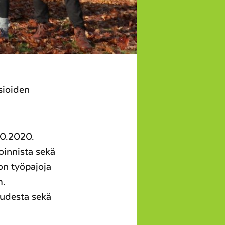
asioiden
10.2020.
oinnista sekä
on työpajoja
m.
oudesta sekä