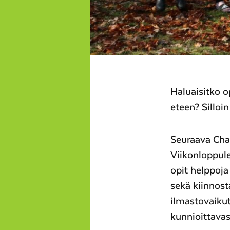
Haluaisitko op
eteen? Silloin
Seuraava Chan
Viikonloppul
opit helppoj
sekä kiinnos
ilmastovaikut
kunnioittavas