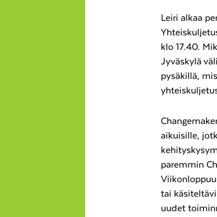
Leiri alkaa p
Yhteiskuljet
klo 17.40. Mi
Jyväskylä väl
pysäkillä, m
yhteiskuljetu
Changemaker-v
aikuisille, jo
kehityskysym
paremmin Cha
Viikonloppuun
tai käsiteltäv
uudet toimin