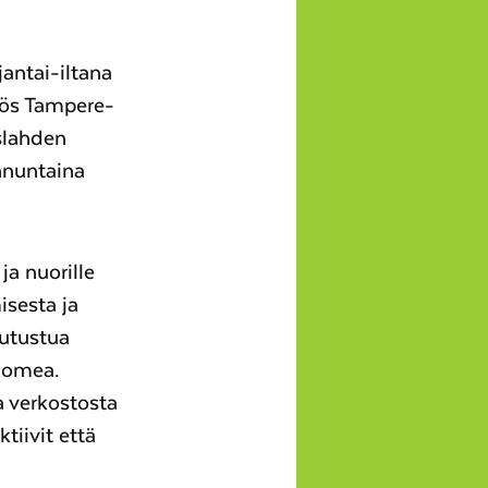
antai-iltana
myös Tampere-
äslahden
nnuntaina
ja nuorille
isesta ja
tutustua
uomea.
ja verkostosta
tiivit että