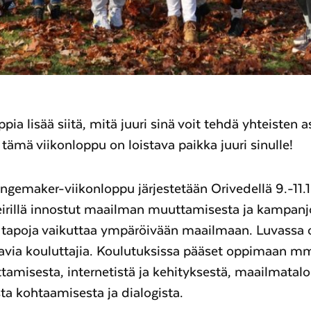
pia lisää siitä, mitä juuri sinä voit tehdä yhteisten 
 tämä viikonloppu on loistava paikka juuri sinulle!
gemaker-viikonloppu järjestetään Orivedellä 9.-11.
eirillä innostut maailman muuttamisesta ja kampanj
a tapoja vaikuttaa ympäröivään maailmaan. Luvassa 
tavia kouluttajia. Koulutuksissa pääset oppimaan m
tamisesta, internetistä ja kehityksestä, maailmatal
ta kohtaamisesta ja dialogista.