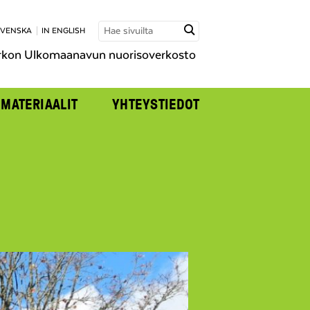
SVENSKA
IN ENGLISH
rkon Ulkomaanavun nuorisoverkosto
MATERIAALIT
YHTEYSTIEDOT