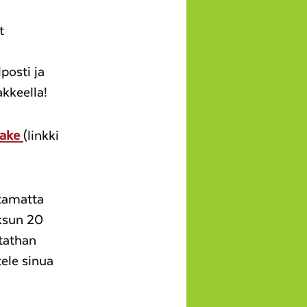
t
posti ja
kkeella!
make
(linkki
ttamatta
ksun 20
itathan
ele sinua