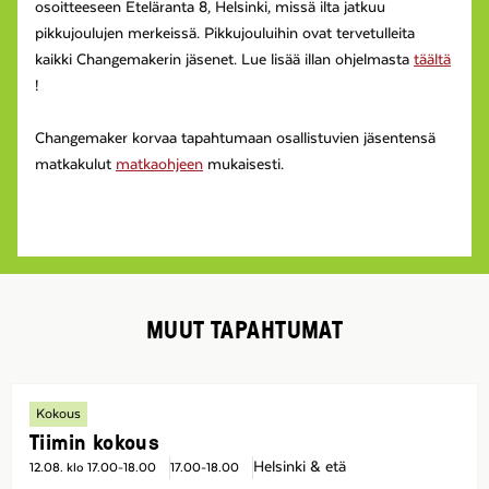
osoitteeseen Eteläranta 8, Helsinki, missä ilta jatkuu
pikkujoulujen merkeissä. Pikkujouluihin ovat tervetulleita
kaikki Changemakerin jäsenet. Lue lisää illan ohjelmasta
täältä
!
Changemaker korvaa tapahtumaan osallistuvien jäsentensä
matkakulut
matkaohjeen
mukaisesti.
MUUT TAPAHTUMAT
Kokous
Tiimin kokous
Helsinki & etä
12.08. klo 17.00-18.00
17.00-18.00