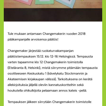
Tule mukaan antamaan Changemakerin vuoden 2018
pääkampanjalle arvoisensa päätös!
Changemaker järjestää ruokaturvakampanjan
päätöstempauksen 15.12. klo 12-16 Helsingissä. Tempausta
varten tapaamme klo 12 Changemakerin toimistolla
(Eteläranta 8, Helsinki), mistä siirrymme pitämään tempausta
osoitteeseen Keskuskatu 1 (kävelykatu Stockmannin ja
Akateemisen kirjakaupan välissä). Tarkoituksena on kerätä
allekirjoituksia jäljellä oleviin kannatuskortteihin sekä
houkutella ohikulkijoita pelaamaan annos kateis -peliä.
Tempauksen jälkeen siirrytään Changemakerin toimistolle