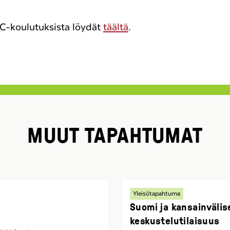
BC-koulutuksista löydät
täältä
.
MUUT TAPAHTUMAT
Yleisötapahtuma
Suomi ja kansainvälis
keskustelutilaisuus