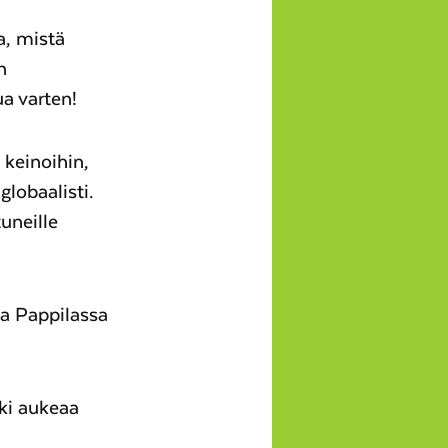
a, mistä
n
a varten!
 keinoihin,
globaalisti.
uneille
sa Pappilassa
kki aukeaa