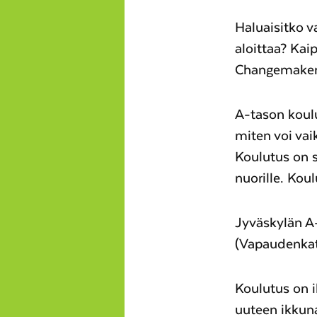
Haluaisitko v
aloittaa? Kai
Changemakeri
A-tason koulu
miten voi vai
Koulutus on 
nuorille. Kou
Jyväskylän A-
(Vapaudenka
Koulutus on 
uuteen ikkun