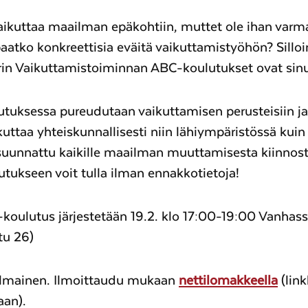
aikuttaa maailman epäkohtiin, muttet ole ihan varm
paatko konkreettisia eväitä vaikuttamistyöhön? Silloi
n Vaikuttamistoiminnan ABC-koulutukset ovat sinu
tuksessa pureudutaan vaikuttamisen perusteisiin ja
kuttaa yhteiskunnallisesti niin lähiympäristössä kuin 
suunnattu kaikille maailman muuttamisesta kiinnost
lutukseen voit tulla ilman ennakkotietoja!
koulutus järjestetään 19.2. klo 17:00-19:00 Vanhas
tu 26)
ilmainen. Ilmoittaudu mukaan
nettilomakkeella
(lin
aan).