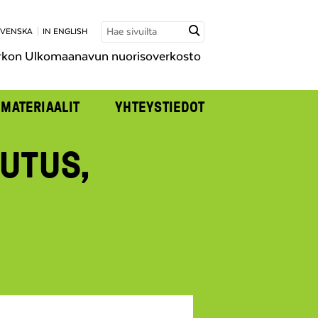
SVENSKA
IN ENGLISH
rkon Ulkomaanavun nuorisoverkosto
MATERIAALIT
YHTEYSTIEDOT
UTUS,