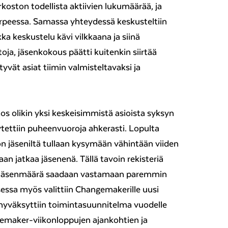
koston todellista aktiivien lukumäärää, ja
tarpeessa. Samassa yhteydessä keskusteltiin
ka keskustelu kävi vilkkaana ja siinä
htoja, jäsenkokous päätti kuitenkin siirtää
ttyvät asiat tiimin valmisteltavaksi ja
s olikin yksi keskeisimmistä asioista syksyn
tettiin puheenvuoroja ahkerasti. Lopulta
on jäseniltä tullaan kysymään vähintään viiden
n jatkaa jäsenenä. Tällä tavoin rekisteriä
 jäsenmäärä saadaan vastamaan paremmin
sessa myös valittiin Changemakerille uusi
 hyväksyttiin toimintasuunnitelma vuodelle
gemaker-viikonloppujen ajankohtien ja