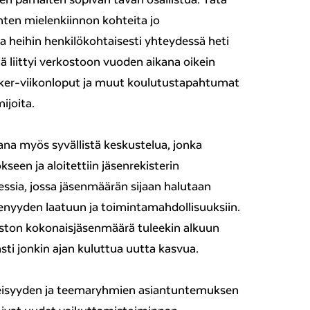
enten mielenkiinnon kohteita jo
la heihin henkilökohtaisesti yhteydessä heti
ä liittyi verkostoon vuoden aikana oikein
ker-viikonloput ja muut koulutustapahtumat
ijoita.
na myös syvällistä keskustelua, jonka
een ja aloitettiin jäsenrekisterin
essia, jossa jäsenmäärän sijaan halutaan
yyden laatuun ja toimintamahdollisuuksiin.
ston kokonaisjäsenmäärä tuleekin alkuun
sti jonkin ajan kuluttua uutta kasvua.
eisyyden ja teemaryhmien asiantuntemuksen