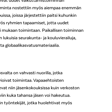
oivat uudet vaikuttamistoiminnan
oiminta nostettiin myös aiempaa enemmän
ssa, joissa järjestettiin paitsi kuhunkin
yös ryhmien tapaamiset, jotta uudet
ti mukaan toimintaan. Paikallisen toiminnan
 lukuisia seurakunta- ja kouluvierailuja,
tta globaalikasvatusmateriaalia.
alta on vahvasti nuorilla, jotka
rvioivat toimintaa. Vapaaehtoisten
vat niin jäsenkokouksissa kuin verkoston
iin kuka tahansa jäsen voi hakeutua.
 työntekijät, jotka huolehtivat myös