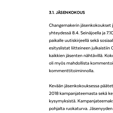
3.1. JÄSENKOKOUS
Changemakerin jäsenkokoukset j
yhteydessä 8.4. Seinäjoella ja 7.
paikalle uutiskirjeellä sekä sosi
esityslistat liitteineen julkaistii
kaikkien jäsenten nähtävillä. Kok
oli myös mahdollista kommento
kommenttitoiminnolla.
Kevään jäsenkokouksessa päätett
2018 kampanjateemasta sekä kesk
kysymyksistä. Kampanjateemaksi
pohjalta ruokaturva. Jäsenyyden o