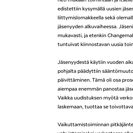
edistettiin kysymällä uusien jäs
liittymislomakkeella sekä olemal
jäsenyyden alkuvaiheessa. Jäseni
mukavasti, ja etenkin Changema
tuntuivat kiinnostavan uusia toim
Jäsenyydestä käytiin vuoden aika
pohjalta päädyttiin sääntömuutoks
päivittäminen. Tämä oli osa pros
aiempaa enemmän panostaa jäsen
Vaikka uudistuksen myötä verko
laskemaan, tuottaa se toivottava
Vaikuttamistoiminnan pitkäjänt