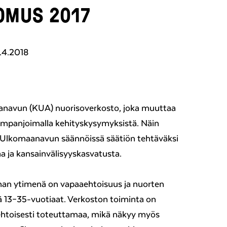
OMUS 2017
.4.2018
navun (KUA) nuorisoverkosto, joka muuttaa
ampanjoimalla kehityskysymyksistä. Näin
 Ulkomaanavun säännöissä säätiön tehtäväksi
a ja kansainvälisyyskasvatusta.
an ytimenä on vapaaehtoisuus ja nuorten
tyä 13–35-vuotiaat. Verkoston toiminta on
ehtoisesti toteuttamaa, mikä näkyy myös