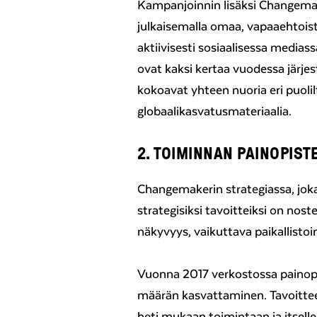
Kampanjoinnin lisäksi Changemak
julkaisemalla omaa, vapaaehtois
aktiivisesti sosiaalisessa media
ovat kaksi kertaa vuodessa järje
kokoavat yhteen nuoria eri puol
globaalikasvatusmateriaalia.
2. TOIMINNAN PAINOPIST
Changemakerin strategiassa, jok
strategisiksi tavoitteiksi on nos
näkyvyys, vaikuttava paikallist
Vuonna 2017 verkostossa painopis
määrän kasvattaminen. Tavoitteen
heti mukaan toimintaan ja itselle