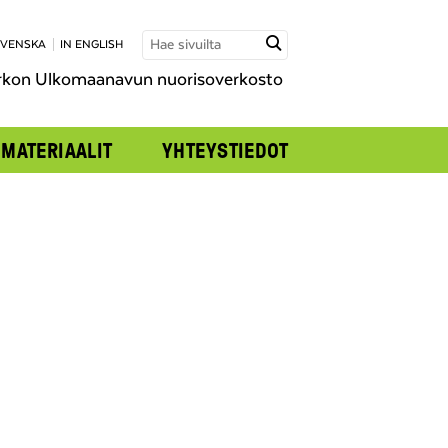
SVENSKA
IN ENGLISH
rkon Ulkomaanavun nuorisoverkosto
MATERIAALIT
YHTEYSTIEDOT