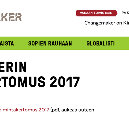
PÅ 
MUKAAN TOIMINTAAN
Changemaker on Ki
AISTA
SOPIEN RAUHAAN
GLOBALISTI
ERIN
RTOMUS 2017
oimintakertomus 2017
(pdf, aukeaa uuteen