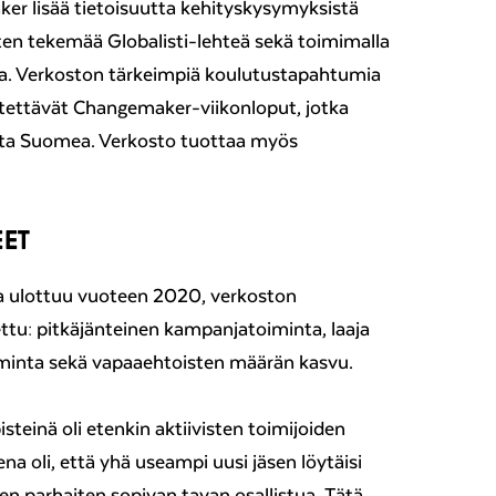
er lisää tietoisuutta kehityskysymyksistä
ten tekemää Globalisti-lehteä sekä toimimalla
ssa. Verkoston tärkeimpiä koulutustapahtumia
stettävät Changemaker-viikonloput, jotka
ilta Suomea. Verkosto tuottaa myös
EET
a ulottuu vuoteen 2020, verkoston
tettu: pitkäjänteinen kampanjatoiminta, laaja
oiminta sekä vapaaehtoisten määrän kasvu.
teinä oli etenkin aktiivisten toimijoiden
a oli, että yhä useampi uusi jäsen löytäisi
en parhaiten sopivan tavan osallistua. Tätä