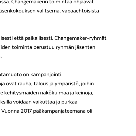
ossa. Changemakerin toimintaa ohjaavat
äsenkokouksen valitsema, vapaaehtoisista
lisesti että paikallisesti. Changemaker-ryhmät
a niiden toiminta perustuu ryhmän jäsenten
.
ntamuoto on kampanjointi.
ovat rauha, talous ja ympäristö, joihin
le kehitysmaiden näkökulmaa ja keinoja,
sillä voidaan vaikuttaa ja purkaa
. Vuonna 2017 pääkampanjateemana oli