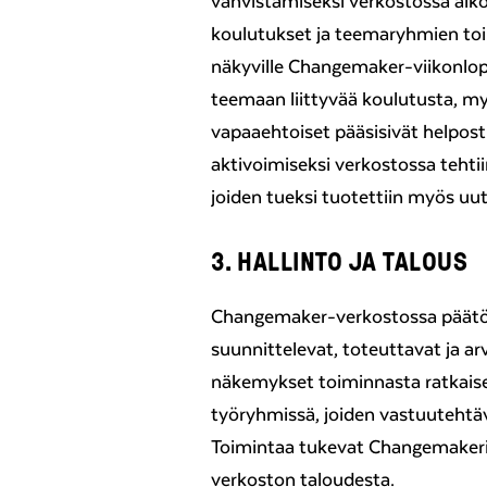
vahvistamiseksi verkostossa alk
koulutukset ja teemaryhmien t
näkyville Changemaker-viikonlopui
teemaan liittyvää koulutusta, m
vapaaehtoiset pääsisivät helpos
aktivoimiseksi verkostossa tehtiin
joiden tueksi tuotettiin myös uu
3. HALLINTO JA TALOUS
Changemaker-verkostossa päätösv
suunnittelevat, toteuttavat ja a
näkemykset toiminnasta ratkaise
työryhmissä, joiden vastuutehtäv
Toimintaa tukevat Changemakerin
verkoston taloudesta.