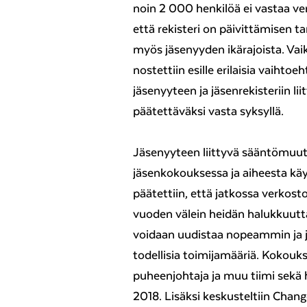
noin 2 000 henkilöä ei vastaa ver
että rekisteri on päivittämisen 
myös jäsenyyden ikärajoista. Vaik
nostettiin esille erilaisia vaihtoe
jäsenyyteen ja jäsenrekisteriin lii
päätettäväksi vasta syksyllä.
Jäsenyyteen liittyvä sääntömuuto
jäsenkokouksessa ja aiheesta käy
päätettiin, että jatkossa verkost
vuoden välein heidän halukkuuttaa
voidaan uudistaa nopeammin ja
todellisia toimijamääriä. Kokouk
puheenjohtaja ja muu tiimi sekä
2018. Lisäksi keskusteltiin Chan