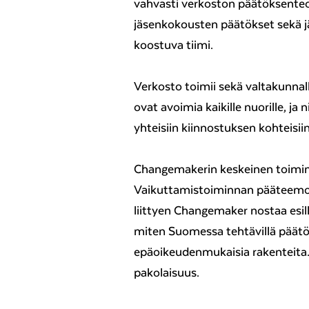
vahvasti verkoston päätöksente
jäsenkokousten päätökset sekä j
koostuva tiimi.
Verkosto toimii sekä valtakunnal
ovat avoimia kaikille nuorille, j
yhteisiin kiinnostuksen kohteisiin
Changemakerin keskeinen toimi
Vaikuttamistoiminnan pääteemoja 
liittyen Changemaker nostaa esil
miten Suomessa tehtävillä päätök
epäoikeudenmukaisia rakenteita
pakolaisuus.