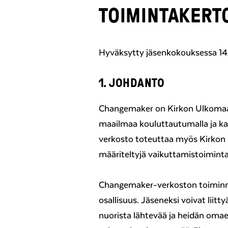
TOIMINTAKERT
Hyväksytty jäsenkokouksessa 14
1. JOHDANTO
Changemaker on Kirkon Ulkomaa
maailmaa kouluttautumalla ja k
verkosto toteuttaa myös Kirkon
määriteltyjä vaikuttamistoiminta
Changemaker-verkoston toiminn
osallisuus. Jäseneksi voivat liit
nuorista lähtevää ja heidän oma