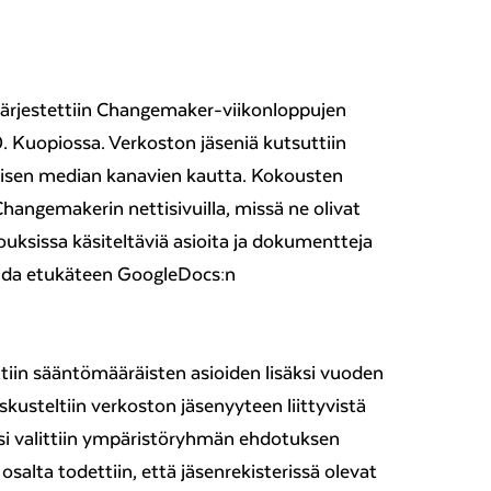
ärjestettiin Changemaker-viikonloppujen
10. Kuopiossa. Verkoston jäseniä kutsuttiin
aalisen median kanavien kautta. Kokousten
n Changemakerin nettisivuilla, missä ne olivat
ouksissa käsiteltäviä asioita ja dokumentteja
ida etukäteen GoogleDocs:n
iin sääntömääräisten asioiden lisäksi vuoden
usteltiin verkoston jäsenyyteen liittyvistä
 valittiin ympäristöryhmän ehdotuksen
salta todettiin, että jäsenrekisterissä olevat