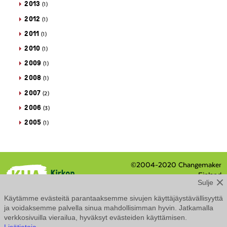
2013
(1)
2012
(1)
2011
(1)
2010
(1)
2009
(1)
2008
(1)
2007
(2)
2006
(3)
2005
(1)
©2004-2020 Changemaker
Finland
Sulje
Eteläranta 8 / PL 210, 00131
Helsinki
Käytämme evästeitä parantaaksemme sivujen käyttäjäystävällisyyttä
Tietosuojaseloste
ja voidaksemme palvella sinua mahdollisimman hyvin. Jatkamalla
Saavutettavuusseloste
verkkosivuilla vierailua, hyväksyt evästeiden käyttämisen.