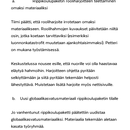
a.
Rippikoulupaketin rooliharjoitteen teettäminen
omaksi materiaaliksi
Tiimi päätti, että rooliharjoite irrotetaan omaksi
materiaalikseen. Roolihahmojen kuvaukset päivitetään niiltä
osin, jotka koetaan tarvittaviksi (esimerkiksi
luonnonkatastrofit muutetaan ajankohtaisimmaksi). Petteri
on mukana työstämisessä.
Keskustelussa nousee esille, että nuorille voi olla haastavaa
eläytyä hahmoihin. Harjoitteen ohjetta pyritään
selkiyttämään ja siitä pyritään tekemään helposti
lähestyttävä. Muistetaan lisätä harjoite myös nettisivuille.
b.
Uusi globaalikasvatusmateriaali rippikoulupaketin tilalle
Jo vanhentunut rippikoulupaketti päätettiin uudistaa
globaalikasvatusmateriaaliksi. Materiaalia tekemään aletaan
kasata työryhmää.