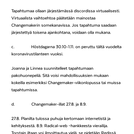
Tapahtumaa ollaan järjestämässä discordissa virtuaalisesti.
Virtuaalista vaihtoehtoa päätetään mainostaa
Changemakerin somekanavissa. Jos tapahtuma saadaan
järjestettyä toisena ajankohtana, voidaan olla mukana.
c.
Höstdagarna 30.10-1.11. on peruttu tältä vuodelta
koronavirustilanteen vuoksi.
Joanna ja Linnea suunnitelleet tapahtumaan
pakohuonepeliä. Sitä voisi mahdollisuuksien mukaan
kokeilla esimerkiksi Changemaker-viikonlopussa tai muissa
tapahtumissa.
d.
Changemaker-illat 27.8. ja 8.9.
27.8. Planilta tulossa puhuja kertomaan internetistä ja
kehityksestä. 8.9. Radical-web –hankkeesta vierailija.
Torstain iltaan voi ilmoittautua vielä, se pidetään Redissä.