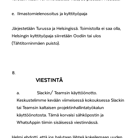
e. Ilmastomielenosoitus ja kylttityöpaja
Järjestetään Turussa ja Helsingissä. Toimistolla ei saa olla,
Helsingin kylttityöpaja siirretään Oodiin tai ulos
(Tähtitorninmäen puisto).
VIESTINTÄ
a.
Slackin/ Teamsin käyttöönotto.
Keskustelimme kevään viimeisessä kokouksessa Slackin
tai Teamsin kaltaisen projektinhallintatyökalun
käyttöönotosta. Tämä korvaisi sähköpostin ja
WhatsAppin tiimin sisäisessä viestinnässä.
Helmi ehdotti, että jos halutaan lähteä kokeilemaan uuden