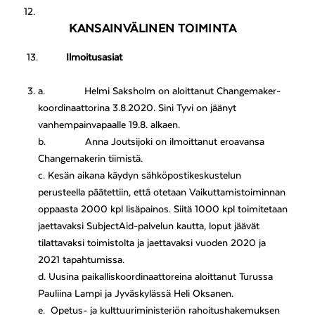
KANSAINVÄLINEN TOIMINTA
13.
Ilmoitusasiat
a.
Helmi Saksholm on aloittanut Changemaker-
koordinaattorina 3.8.2020. Sini Tyvi on jäänyt
vanhempainvapaalle 19.8. alkaen.
b.
Anna Joutsijoki on ilmoittanut eroavansa
Changemakerin tiimistä.
c. Kesän aikana käydyn sähköpostikeskustelun
perusteella päätettiin, että otetaan Vaikuttamistoiminnan
oppaasta 2000 kpl lisäpainos. Siitä 1000 kpl toimitetaan
jaettavaksi SubjectAid-palvelun kautta, loput jäävät
tilattavaksi toimistolta ja jaettavaksi vuoden 2020 ja
2021 tapahtumissa.
d.
Uusina paikalliskoordinaattoreina aloittanut Turussa
Pauliina Lampi ja Jyväskylässä Heli Oksanen.
e.
Opetus- ja kulttuuriministeriön rahoitushakemuksen