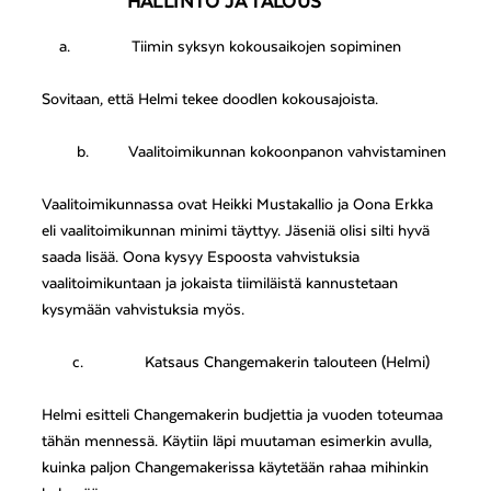
HALLINTO JA TALOUS
a.
Tiimin syksyn kokousaikojen sopiminen
Sovitaan, että Helmi tekee doodlen kokousajoista.
b.
Vaalitoimikunnan kokoonpanon vahvistaminen
Vaalitoimikunnassa ovat Heikki Mustakallio ja Oona Erkka
eli vaalitoimikunnan minimi täyttyy. Jäseniä olisi silti hyvä
saada lisää. Oona kysyy Espoosta vahvistuksia
vaalitoimikuntaan ja jokaista tiimiläistä kannustetaan
kysymään vahvistuksia myös.
c.
Katsaus Changemakerin talouteen (Helmi)
Helmi esitteli Changemakerin budjettia ja vuoden toteumaa
tähän mennessä. Käytiin läpi muutaman esimerkin avulla,
kuinka paljon Changemakerissa käytetään rahaa mihinkin