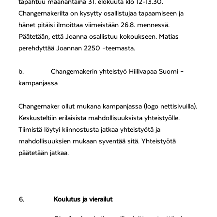
tapahtuu maanantaina 31. elokuuta klo 12-13.30.
Changemakerilta on kysytty osallistujaa tapaamiseen ja
hänet pitäisi ilmoittaa viimeistään 26.8. mennessä.
Päätetään, että Joanna osallistuu kokoukseen. Matias
perehdyttää Joannan 2250 –teemasta.
b.
Changemakerin yhteistyö Hiilivapaa Suomi –
kampanjassa
Changemaker ollut mukana kampanjassa (logo nettisivuilla).
Keskusteltiin erilaisista mahdollisuuksista yhteistyölle.
Tiimistä löytyi kiinnostusta jatkaa yhteistyötä ja
mahdollisuuksien mukaan syventää sitä. Yhteistyötä
päätetään jatkaa.
Koulutus ja vierailut