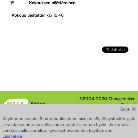
Kokouksen päättäminen
Kokous päätettiin klo 19.46
©2004-2020 Changemaker
Finland
Sulje
Eteläranta 8 / PL 210, 00131
Helsinki
Käytämme evästeitä parantaaksemme sivujen käyttäjäystävällisyyttä
Tietosuojaseloste
ja voidaksemme palvella sinua mahdollisimman hyvin. Jatkamalla
Saavutettavuusseloste
verkkosivuilla vierailua, hyväksyt evästeiden käyttämisen.
Lisätietoja.