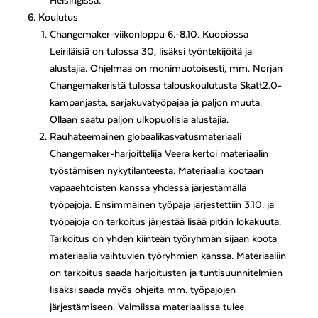
Helsingissä.
Koulutus
Changemaker-viikonloppu 6.-8.10. Kuopiossa
Leiriläisiä on tulossa 30, lisäksi työntekijöitä ja
alustajia. Ohjelmaa on monimuotoisesti, mm. Norjan
Changemakeristä tulossa talouskoulutusta Skatt2.0-
kampanjasta, sarjakuvatyöpajaa ja paljon muuta.
Ollaan saatu paljon ulkopuolisia alustajia.
Rauhateemainen globaalikasvatusmateriaali
Changemaker-harjoittelija Veera kertoi materiaalin
työstämisen nykytilanteesta. Materiaalia kootaan
vapaaehtoisten kanssa yhdessä järjestämällä
työpajoja. Ensimmäinen työpaja järjestettiin 3.10. ja
työpajoja on tarkoitus järjestää lisää pitkin lokakuuta.
Tarkoitus on yhden kiinteän työryhmän sijaan koota
materiaalia vaihtuvien työryhmien kanssa. Materiaaliin
on tarkoitus saada harjoitusten ja tuntisuunnitelmien
lisäksi saada myös ohjeita mm. työpajojen
järjestämiseen. Valmiissa materiaalissa tulee