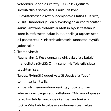
vetoomus, johon oli kerätty 1985 allekirjoitusta,
luovutettiin sisäministeri Paula Risikolle.
Luovuttamassa olivat puheenjohtaja Matias Uusisilta,
Yusuf Mahmoudi ja Iida Silfverberg sekä koordinaattori
Jonas Biström. Vetoomus otettiin hyvin vastaan ja
koettiin että meitä haluttiin kuunnella ja tapaamiseen
oli panostettu. Ministeriaudiensseja kannattaa pyytää
jatkossakin.
Teemaryhmät:
Rauharyhmä: Kesäkampanja ohi, syksy ja alkutalvi
mahdollista näyttää Omin sanoin-leffoja erilaisissa
tapahtumissa.
Talous: Ryhmällä uudet vetäjät Jessica ja Yusuf,
toimintaa kehitteillä.
Ympäristö: Teemaryhmä keskittyy ruoktaturva-
aiheisen kampanjan suunnitteluun. CM- viikonlopussa
tarkoitus tehdä mm. video kampanjan tueksi. 2.11.
tutkija Ville Lähde tulossa alustamaan teemailtaan