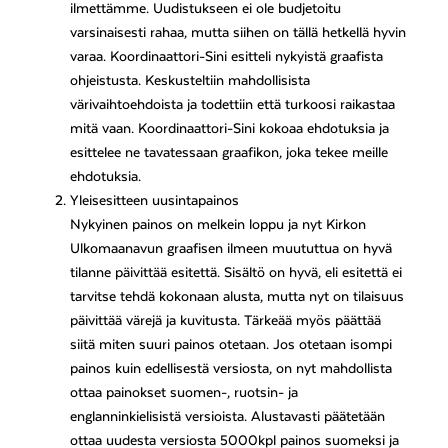
ilmettämme. Uudistukseen ei ole budjetoitu
varsinaisesti rahaa, mutta siihen on tällä hetkellä hyvin
varaa. Koordinaattori-Sini esitteli nykyistä graafista
ohjeistusta. Keskusteltiin mahdollisista
värivaihtoehdoista ja todettiin että turkoosi raikastaa
mitä vaan. Koordinaattori-Sini kokoaa ehdotuksia ja
esittelee ne tavatessaan graafikon, joka tekee meille
ehdotuksia.
Yleisesitteen uusintapainos
Nykyinen painos on melkein loppu ja nyt Kirkon
Ulkomaanavun graafisen ilmeen muututtua on hyvä
tilanne päivittää esitettä. Sisältö on hyvä, eli esitettä ei
tarvitse tehdä kokonaan alusta, mutta nyt on tilaisuus
päivittää värejä ja kuvitusta. Tärkeää myös päättää
siitä miten suuri painos otetaan. Jos otetaan isompi
painos kuin edellisestä versiosta, on nyt mahdollista
ottaa painokset suomen-, ruotsin- ja
englanninkielisistä versioista. Alustavasti päätetään
ottaa uudesta versiosta 5000kpl painos suomeksi ja