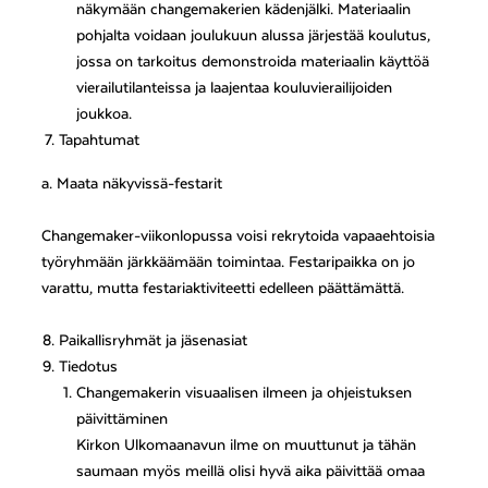
näkymään changemakerien kädenjälki. Materiaalin
pohjalta voidaan joulukuun alussa järjestää koulutus,
jossa on tarkoitus demonstroida materiaalin käyttöä
vierailutilanteissa ja laajentaa kouluvierailijoiden
joukkoa.
Tapahtumat
a. Maata näkyvissä-festarit
Changemaker-viikonlopussa voisi rekrytoida vapaaehtoisia
työryhmään järkkäämään toimintaa. Festaripaikka on jo
varattu, mutta festariaktiviteetti edelleen päättämättä.
Paikallisryhmät ja jäsenasiat
Tiedotus
Changemakerin visuaalisen ilmeen ja ohjeistuksen
päivittäminen
Kirkon Ulkomaanavun ilme on muuttunut ja tähän
saumaan myös meillä olisi hyvä aika päivittää omaa