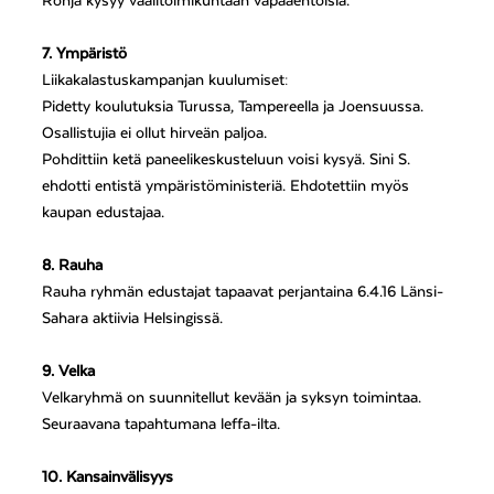
Ronja kysyy vaalitoimikuntaan vapaaehtoisia.
7. Ympäristö
Liikakalastuskampanjan kuulumiset:
Pidetty koulutuksia Turussa, Tampereella ja Joensuussa.
Osallistujia ei ollut hirveän paljoa.
Pohdittiin ketä paneelikeskusteluun voisi kysyä. Sini S.
ehdotti entistä ympäristöministeriä. Ehdotettiin myös
kaupan edustajaa.
8. Rauha
Rauha ryhmän edustajat tapaavat perjantaina 6.4.16 Länsi-
Sahara aktiivia Helsingissä.
9. Velka
Velkaryhmä on suunnitellut kevään ja syksyn toimintaa.
Seuraavana tapahtumana leffa-ilta.
10. Kansainvälisyys