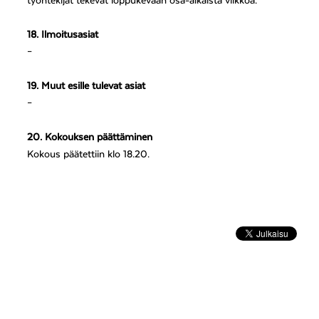
työntekijät tekevät loppukevään osa-aikaista viikkoa.
18. Ilmoitusasiat
–
19. Muut esille tulevat asiat
–
20. Kokouksen päättäminen
Kokous päätettiin klo 18.20.