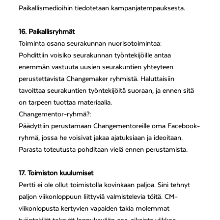
Paikallismedioihin tiedotetaan kampanjatempauksesta.
16. Paikallisryhmät
Toiminta osana seurakunnan nuorisotoimintaa:
Pohdittiin voisiko seurakunnan työntekijöille antaa
enemmän vastuuta uusien seurakuntien yhteyteen
perustettavista Changemaker ryhmistä. Haluttaisiin
tavoittaa seurakuntien työntekijöitä suoraan, ja ennen sitä
on tarpeen tuottaa materiaalia.
Changementor-ryhmä?:
Päädyttiin perustamaan Changementoreille oma Facebook-
ryhmä, jossa he voisivat jakaa ajatuksiaan ja ideoitaan.
Parasta toteutusta pohditaan vielä ennen perustamista.
17. Toimiston kuulumiset
Pertti ei ole ollut toimistolla kovinkaan paljoa. Sini tehnyt
paljon viikonloppuun liittyviä valmistelevia töitä. CM-
viikonlopusta kertyvien vapaiden takia molemmat