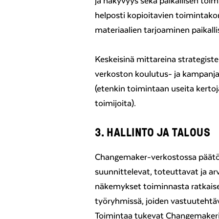
ja näkyvyys sekä paikallisen toi
helposti kopioitavien toimintak
materiaalien tarjoaminen paikall
Keskeisinä mittareina strategist
verkoston koulutus- ja kampanja
(etenkin toimintaan useita kertoja 
toimijoita).
3. HALLINTO JA TALOUS
Changemaker-verkostossa päätösv
suunnittelevat, toteuttavat ja a
näkemykset toiminnasta ratkaise
työryhmissä, joiden vastuutehtäv
Toimintaa tukevat Changemakerin