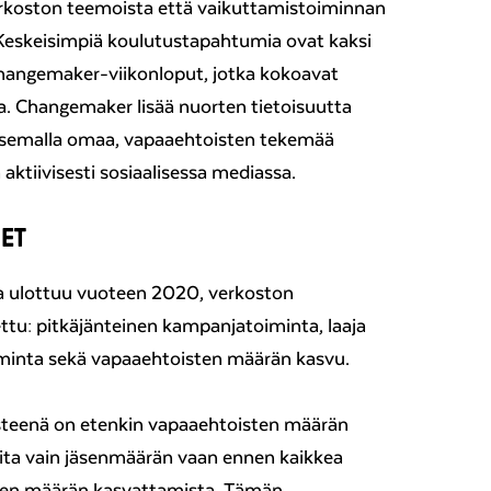
rkoston teemoista että vaikuttamistoiminnan
. Keskeisimpiä koulutustapahtumia ovat kaksi
Changemaker-viikonloput, jotka kokoavat
a. Changemaker lisää nuorten tietoisuutta
isemalla omaa, vapaaehtoisten tekemää
 aktiivisesti sosiaalisessa mediassa.
EET
a ulottuu vuoteen 2020, verkoston
tettu: pitkäjänteinen kampanjatoiminta, laaja
oiminta sekä vapaaehtoisten määrän kasvu.
teenä on etenkin vapaaehtoisten määrän
oita vain jäsenmäärän vaan ennen kaikkea
uvien määrän kasvattamista. Tämän