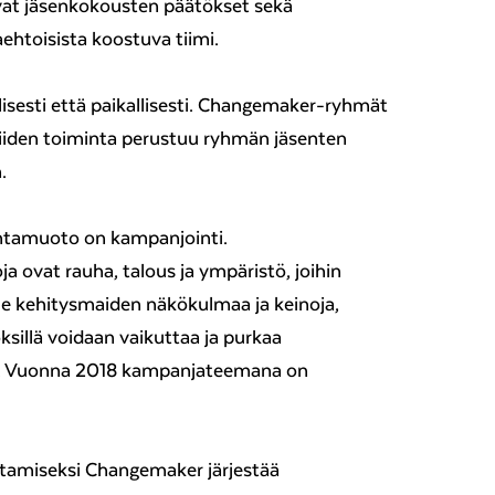
at jäsenkokousten päätökset sekä
htoisista koostuva tiimi.
lisesti että paikallisesti. Changemaker-ryhmät
a niiden toiminta perustuu ryhmän jäsenten
.
ntamuoto on kampanjointi.
ovat rauha, talous ja ympäristö, joihin
le kehitysmaiden näkökulmaa ja keinoja,
sillä voidaan vaikuttaa ja purkaa
a. Vuonna 2018 kampanjateemana on
tamiseksi Changemaker järjestää