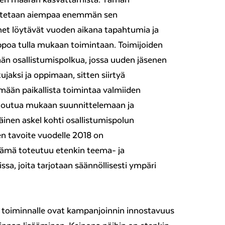
ostetaan aiempaa enemmän sen
net löytävät vuoden aikana tapahtumia ja
elppoa tulla mukaan toimintaan. Toimijoiden
än osallistumispolkua, jossa uuden jäsenen
tujaksi ja oppimaan, sitten siirtyä
ämään paikallista toimintaa valmiiden
sitoutua mukaan suunnittelemaan ja
nen askel kohti osallistumispolun
en tavoite vuodelle 2018 on
Tämä toteutuu etenkin teema- ja
sa, joita tarjotaan säännöllisesti ympäri
 toiminnalle ovat kampanjoinnin innostavuus