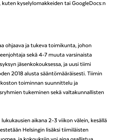
, kuten kyselylomakkeiden tai GoogleDocs:n
a ohjaava ja tukeva toimikunta, johon
eenjohtaja sekä 4-7 muuta varsinaista
 syksyn jäsenkokouksessa, ja uusi tiimi
oden 2018 alusta sääntömääräisesti. Tiimin
koston toiminnan suunnittelu ja
lisryhmien tukeminen sekä valtakunnallisten
ukukausien aikana 2-3 viikon välein, kesällä
stetään Helsingin lisäksi tiimiläisten
omea, ja kokouksiin voi aina osallistua