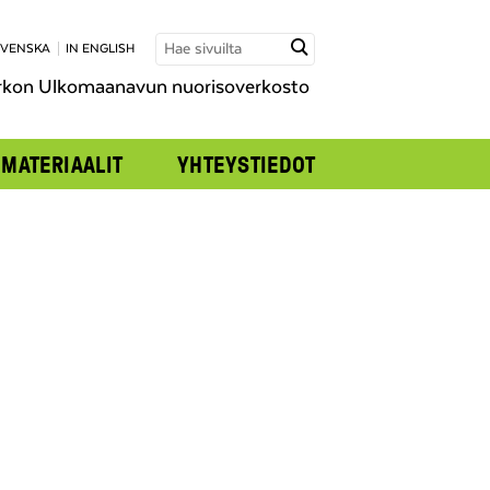
SVENSKA
IN ENGLISH
rkon Ulkomaanavun nuorisoverkosto
MATERIAALIT
YHTEYSTIEDOT