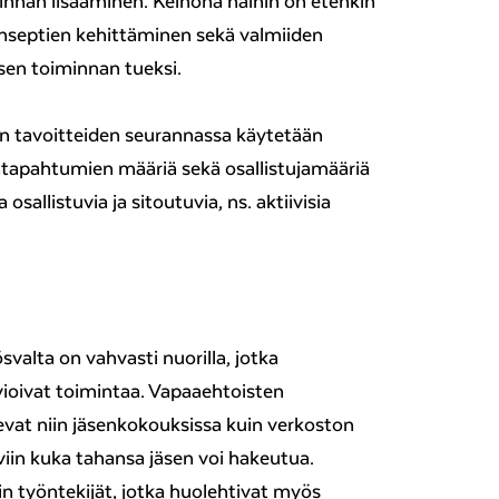
minnan lisääminen. Keinona näihin on etenkin
onseptien kehittäminen sekä valmiiden
isen toiminnan tueksi.
en tavoitteiden seurannassa käytetään
tapahtumien määriä sekä osallistujamääriä
osallistuvia ja sitoutuvia, ns. aktiivisia
alta on vahvasti nuorilla, jotka
rvioivat toimintaa. Vapaaehtoisten
vat niin jäsenkokouksissa kuin verkoston
iin kuka tahansa jäsen voi hakeutua.
 työntekijät, jotka huolehtivat myös