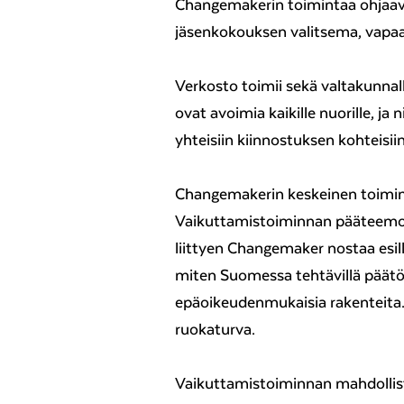
Changemakerin toimintaa ohjaav
jäsenkokouksen valitsema, vapaae
Verkosto toimii sekä valtakunnal
ovat avoimia kaikille nuorille, j
yhteisiin kiinnostuksen kohteisiin
Changemakerin keskeinen toimi
Vaikuttamistoiminnan pääteemoja 
liittyen Changemaker nostaa esil
miten Suomessa tehtävillä päätök
epäoikeudenmukaisia rakenteit
ruokaturva.
Vaikuttamistoiminnan mahdollis