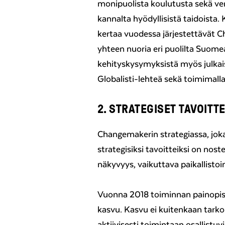
monipuolista koulutusta sekä ve
kannalta hyödyllisistä taidoista
kertaa vuodessa järjestettävät 
yhteen nuoria eri puolilta Suome
kehityskysymyksistä myös julka
Globalisti-lehteä sekä toimimalla
2. STRATEGISET TAVOITT
Changemakerin strategiassa, jok
strategisiksi tavoitteiksi on nos
näkyvyys, vaikuttava paikallist
Vuonna 2018 toiminnan painopis
kasvu. Kasvu ei kuitenkaan tark
aktiivisesti toimintaan osallist