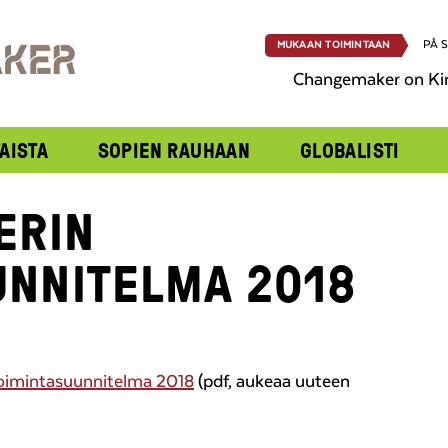
PÅ 
MUKAAN TOIMINTAAN
Changemaker on Ki
AISTA
SOPIEN RAUHAAN
GLOBALISTI
ERIN
UNNITELMA 2018
oimintasuunnitelma 2018
(pdf, aukeaa uuteen