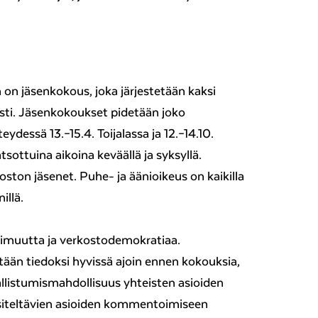
 on jäsenkokous, joka järjestetään kaksi
ti. Jäsenkokoukset pidetään joko
dessä 13.–15.4. Toijalassa ja 12.–14.10.
tsottuina aikoina keväällä ja syksyllä.
ston jäsenet. Puhe- ja äänioikeus on kaikilla
illä.
imuutta ja verkostodemokratiaa.
tään tiedoksi hyvissä ajoin ennen kokouksia,
allistumismahdollisuus yhteisten asioiden
siteltävien asioiden kommentoimiseen