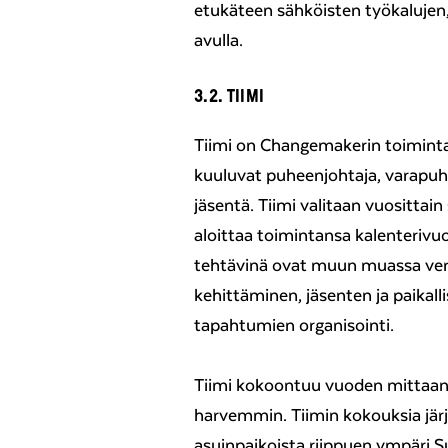
etukäteen sähköisten työkalujen
avulla.
3.2. TIIMI
Tiimi on Changemakerin toiminta
kuuluvat puheenjohtaja, varapuh
jäsentä. Tiimi valitaan vuosittain
aloittaa toimintansa kalenterivu
tehtävinä ovat muun muassa ver
kehittäminen, jäsenten ja paikal
tapahtumien organisointi.
Tiimi kokoontuu vuoden mittaan l
harvemmin. Tiimin kokouksia järje
asuinpaikoista riippuen ympäri Su