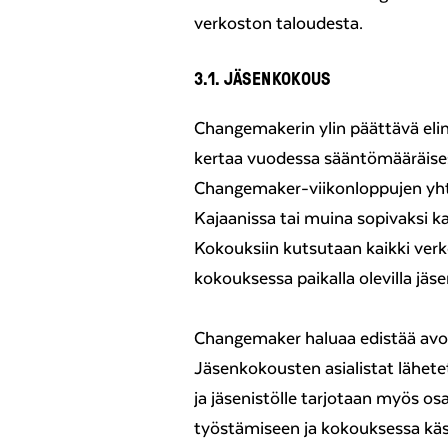
verkoston taloudesta.
3.1. JÄSENKOKOUS
Changemakerin ylin päättävä elin
kertaa vuodessa sääntömääräises
Changemaker-viikonloppujen yhtey
Kajaanissa tai muina sopivaksi ka
Kokouksiin kutsutaan kaikki verko
kokouksessa paikalla olevilla jäsen
Changemaker haluaa edistää avo
Jäsenkokousten asialistat lähete
ja jäsenistölle tarjotaan myös os
työstämiseen ja kokouksessa kä