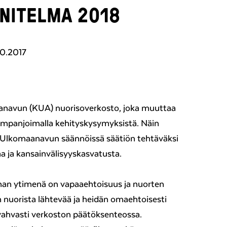
NITELMA 2018
10.2017
navun (KUA) nuorisoverkosto, joka muuttaa
ampanjoimalla kehityskysymyksistä. Näin
 Ulkomaanavun säännöissä säätiön tehtäväksi
a ja kansainvälisyyskasvatusta.
an ytimenä on vapaaehtoisuus ja nuorten
n nuorista lähtevää ja heidän omaehtoisesti
ahvasti verkoston päätöksenteossa.