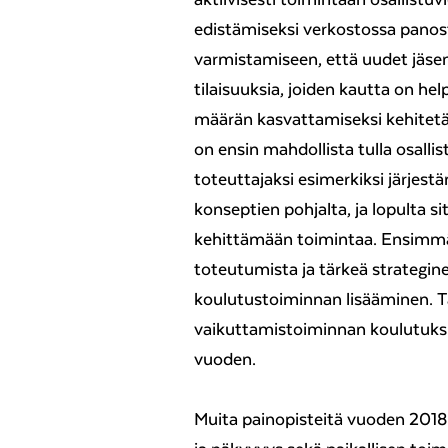
edistämiseksi verkostossa pan
varmistamiseen, että uudet jäse
tilaisuuksia, joiden kautta on h
määrän kasvattamiseksi kehitetä
on ensin mahdollista tulla osallis
toteuttajaksi esimerkiksi järjest
konseptien pohjalta, ja lopulta 
kehittämään toimintaa. Ensimmäi
toteutumista ja tärkeä strategin
koulutustoiminnan lisääminen. 
vaikuttamistoiminnan koulutuksis
vuoden.
Muita painopisteitä vuoden 2018