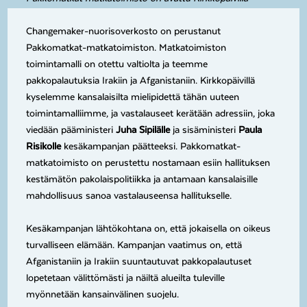
Changemaker-nuorisoverkosto on perustanut
Pakkomatkat-matkatoimiston. Matkatoimiston
toimintamalli on otettu valtiolta ja teemme
pakkopalautuksia Irakiin ja Afganistaniin. Kirkkopäivillä
kyselemme kansalaisilta mielipidettä tähän uuteen
toimintamalliimme, ja vastalauseet kerätään adressiin, joka
viedään pääministeri
Juha Sipilälle
ja sisäministeri
Paula
Risikolle
kesäkampanjan päätteeksi. Pakkomatkat-
matkatoimisto on perustettu nostamaan esiin hallituksen
kestämätön pakolaispolitiikka ja antamaan kansalaisille
mahdollisuus sanoa vastalauseensa hallitukselle.
Kesäkampanjan lähtökohtana on, että jokaisella on oikeus
turvalliseen elämään. Kampanjan vaatimus on, että
Afganistaniin ja Irakiin suuntautuvat pakkopalautuset
lopetetaan välittömästi ja näiltä alueilta tuleville
myönnetään kansainvälinen suojelu.