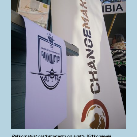
Pakkomatkat matkatoimisto on avattu Kirkkopäivillä