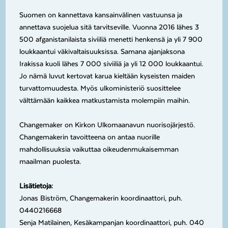
Suomen on kannettava kansainvälinen vastuunsa ja
annettava suojelua sitä tarvitseville. Vuonna 2016 lähes 3
500 afganistanilaista siviiliä menetti henkensä ja yli 7 900
loukkaantui väkivaltaisuuksissa. Samana ajanjaksona
Irakissa kuoli lähes 7 000 siviiliä ja yli 12 000 loukkaantui.
Jo nämä luvut kertovat karua kieltään kyseisten maiden
turvattomuudesta. Myös ulkoministeriö suosittelee
välttämään kaikkea matkustamista molempiin maihin.
Changemaker on Kirkon Ulkomaanavun nuorisojärjestö.
Changemakerin tavoitteena on antaa nuorille
mahdollisuuksia vaikuttaa oikeudenmukaisemman
maailman puolesta.
Lisätietoja:
Jonas Biström, Changemakerin koordinaattori, puh.
0440216668
Senja Matilainen, Kesäkampanjan koordinaattori, puh. 040