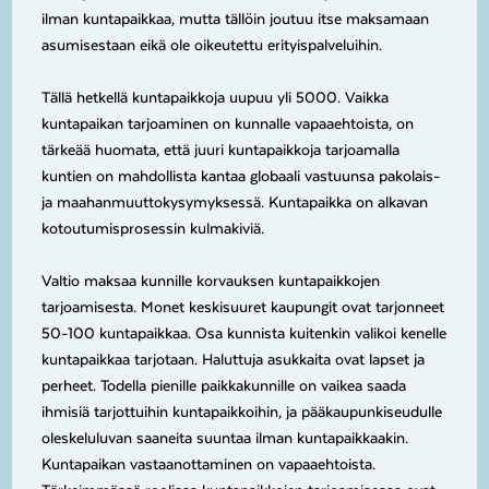
ilman kuntapaikkaa, mutta tällöin joutuu itse maksamaan
asumisestaan eikä ole oikeutettu erityispalveluihin.
Tällä hetkellä kuntapaikkoja uupuu yli 5000. Vaikka
kuntapaikan tarjoaminen on kunnalle vapaaehtoista, on
tärkeää huomata, että juuri kuntapaikkoja tarjoamalla
kuntien on mahdollista kantaa globaali vastuunsa pakolais-
ja maahanmuuttokysymyksessä. Kuntapaikka on alkavan
kotoutumisprosessin kulmakiviä.
Valtio maksaa kunnille korvauksen kuntapaikkojen
tarjoamisesta. Monet keskisuuret kaupungit ovat tarjonneet
50-100 kuntapaikkaa. Osa kunnista kuitenkin valikoi kenelle
kuntapaikkaa tarjotaan. Haluttuja asukkaita ovat lapset ja
perheet. Todella pienille paikkakunnille on vaikea saada
ihmisiä tarjottuihin kuntapaikkoihin, ja pääkaupunkiseudulle
oleskeluluvan saaneita suuntaa ilman kuntapaikkaakin.
Kuntapaikan vastaanottaminen on vapaaehtoista.