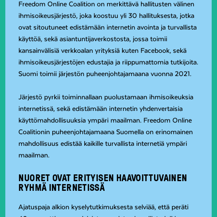
Freedom Online Coalition on merkittävä hallitusten välinen
ihmisoikeusjärjestö, joka koostuu yli 30 hallituksesta, jotka
ovat sitoutuneet edistämään internetin avointa ja turvallista
käyttöä, sekä asiantuntijaverkostosta, jossa toimii
kansainvälisiä verkkoalan yrityksiä kuten Facebook, sekä
ihmisoikeusjärjestöjen edustajia ja riippumattomia tutkijoita.
Suomi toimii järjestön puheenjohtajamaana vuonna 2021.
Järjestö pyrkii toiminnallaan puolustamaan ihmisoikeuksia
internetissä, sekä edistämään internetin yhdenvertaisia
käyttömahdollisuuksia ympäri maailman. Freedom Online
Coalitionin puheenjohtajamaana Suomella on erinomainen
mahdollisuus edistää kaikille turvallista internetiä ympäri
maailman.
NUORET OVAT ERITYISEN HAAVOITTUVAINEN
RYHMÄ INTERNETISSÄ
Ajatuspaja alkion kyselytutkimuksesta selviää, että peräti