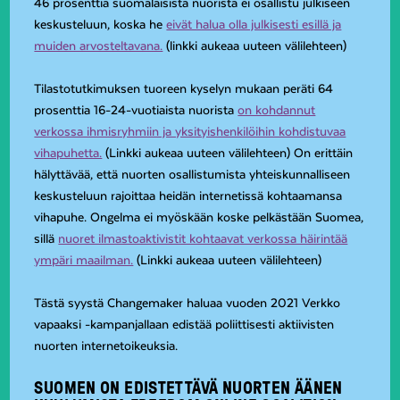
46 prosenttia suomalaisista nuorista ei osallistu julkiseen
keskusteluun, koska he
eivät halua olla julkisesti esillä ja
muiden arvosteltavana.
(linkki aukeaa uuteen välilehteen)
Tilastotutkimuksen tuoreen kyselyn mukaan peräti 64
prosenttia 16-24-vuotiaista nuorista
on kohdannut
verkossa ihmisryhmiin ja yksityishenkilöihin kohdistuvaa
vihapuhetta.
(Linkki aukeaa uuteen välilehteen) On erittäin
hälyttävää, että nuorten osallistumista yhteiskunnalliseen
keskusteluun rajoittaa heidän internetissä kohtaamansa
vihapuhe. Ongelma ei myöskään koske pelkästään Suomea,
sillä
nuoret ilmastoaktivistit kohtaavat verkossa häirintää
ympäri maailman.
(Linkki aukeaa uuteen välilehteen)
Tästä syystä Changemaker haluaa vuoden 2021 Verkko
vapaaksi -kampanjallaan edistää poliittisesti aktiivisten
nuorten internetoikeuksia.
SUOMEN ON EDISTETTÄVÄ NUORTEN ÄÄNEN