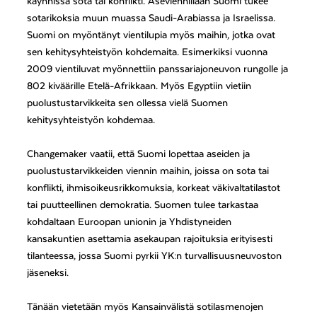
käynnissä sota tai konflikti. Aseviennillään Suomi tukee
sotarikoksia muun muassa Saudi-Arabiassa ja Israelissa.
Suomi on myöntänyt vientilupia myös maihin, jotka ovat
sen kehitysyhteistyön kohdemaita. Esimerkiksi vuonna
2009 vientiluvat myönnettiin panssariajoneuvon rungolle ja
802 kiväärille Etelä-Afrikkaan. Myös Egyptiin vietiin
puolustustarvikkeita sen ollessa vielä Suomen
kehitysyhteistyön kohdemaa.
Changemaker vaatii, että Suomi lopettaa aseiden ja
puolustustarvikkeiden viennin maihin, joissa on sota tai
konflikti, ihmisoikeusrikkomuksia, korkeat väkivaltatilastot
tai puutteellinen demokratia. Suomen tulee tarkastaa
kohdaltaan Euroopan unionin ja Yhdistyneiden
kansakuntien asettamia asekaupan rajoituksia erityisesti
tilanteessa, jossa Suomi pyrkii YK:n turvallisuusneuvoston
jäseneksi.
Tänään vietetään myös Kansainvälistä sotilasmenojen