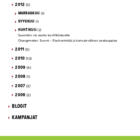
2012
(5)
MARRASKUU
(2)
SYYSKUU
(1)
HUHTIKUU
(2)
Suomikin vie aseita konfliktialueille
Changemaker: Suomi - Rauhantekijä ja kansainvälinen asekauppias
2011
(5)
2010
(10)
2009
(4)
2008
(1)
2007
(2)
2006
(2)
BLOGIT
KAMPANJAT