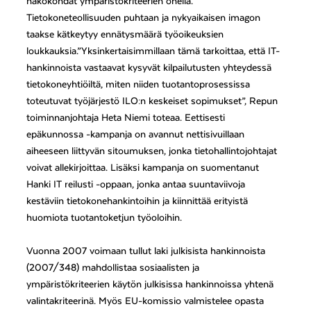
näkökohdat ympäristökriteerien ohella.
Tietokoneteollisuuden puhtaan ja nykyaikaisen imagon
taakse kätkeytyy ennätysmäärä työoikeuksien
loukkauksia.”Yksinkertaisimmillaan tämä tarkoittaa, että IT-
hankinnoista vastaavat kysyvät kilpailutusten yhteydessä
tietokoneyhtiöiltä, miten niiden tuotantoprosessissa
toteutuvat työjärjestö ILO:n keskeiset sopimukset”, Repun
toiminnanjohtaja Heta Niemi toteaa. Eettisesti
epäkunnossa -kampanja on avannut nettisivuillaan
aiheeseen liittyvän sitoumuksen, jonka tietohallintojohtajat
voivat allekirjoittaa. Lisäksi kampanja on suomentanut
Hanki IT reilusti -oppaan, jonka antaa suuntaviivoja
kestäviin tietokonehankintoihin ja kiinnittää erityistä
huomiota tuotantoketjun työoloihin.
Vuonna 2007 voimaan tullut laki julkisista hankinnoista
(2007/348) mahdollistaa sosiaalisten ja
ympäristökriteerien käytön julkisissa hankinnoissa yhtenä
valintakriteerinä. Myös EU-komissio valmistelee opasta