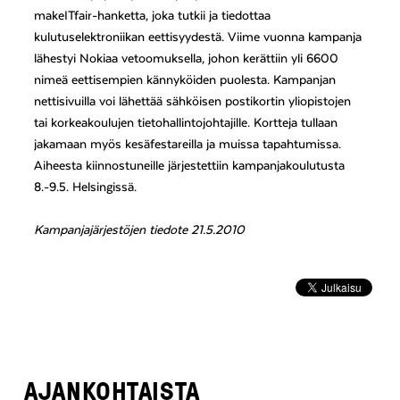
makeITfair-hanketta, joka tutkii ja tiedottaa
kulutuselektroniikan eettisyydestä. Viime vuonna kampanja
lähestyi Nokiaa vetoomuksella, johon kerättiin yli 6600
nimeä eettisempien kännyköiden puolesta. Kampanjan
nettisivuilla voi lähettää sähköisen postikortin yliopistojen
tai korkeakoulujen tietohallintojohtajille. Kortteja tullaan
jakamaan myös kesäfestareilla ja muissa tapahtumissa.
Aiheesta kiinnostuneille järjestettiin kampanjakoulutusta
8.-9.5. Helsingissä.
Kampanjajärjestöjen tiedote 21.5.2010
AJANKOHTAISTA