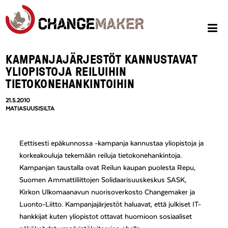
KAMPANJAJÄRJESTÖT KANNUSTAVAT
YLIOPISTOJA REILUIHIN
TIETOKONEHANKINTOIHIN
21.5.2010
MATIASUUSISILTA
Eettisesti epäkunnossa -kampanja kannustaa yliopistoja ja
korkeakouluja tekemään reiluja tietokonehankintoja.
Kampanjan taustalla ovat Reilun kaupan puolesta Repu,
Suomen Ammattiliittojen Solidaarisuuskeskus SASK,
Kirkon Ulkomaanavun nuorisoverkosto Changemaker ja
Luonto-Liitto. Kampanjajärjestöt haluavat, että julkiset IT-
hankkijat kuten yliopistot ottavat huomioon sosiaaliset