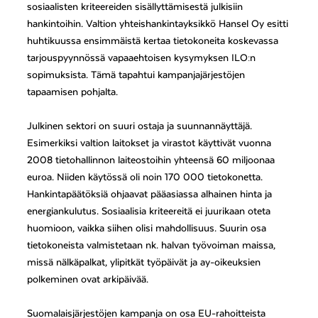
sosiaalisten kriteereiden sisällyttämisestä julkisiin
hankintoihin. Valtion yhteishankintayksikkö Hansel Oy esitti
huhtikuussa ensimmäistä kertaa tietokoneita koskevassa
tarjouspyynnössä vapaaehtoisen kysymyksen ILO:n
sopimuksista. Tämä tapahtui kampanjajärjestöjen
tapaamisen pohjalta.
Julkinen sektori on suuri ostaja ja suunnannäyttäjä.
Esimerkiksi valtion laitokset ja virastot käyttivät vuonna
2008 tietohallinnon laiteostoihin yhteensä 60 miljoonaa
euroa. Niiden käytössä oli noin 170 000 tietokonetta.
Hankintapäätöksiä ohjaavat pääasiassa alhainen hinta ja
energiankulutus. Sosiaalisia kriteereitä ei juurikaan oteta
huomioon, vaikka siihen olisi mahdollisuus. Suurin osa
tietokoneista valmistetaan nk. halvan työvoiman maissa,
missä nälkäpalkat, ylipitkät työpäivät ja ay-oikeuksien
polkeminen ovat arkipäivää.
Suomalaisjärjestöjen kampanja on osa EU-rahoitteista