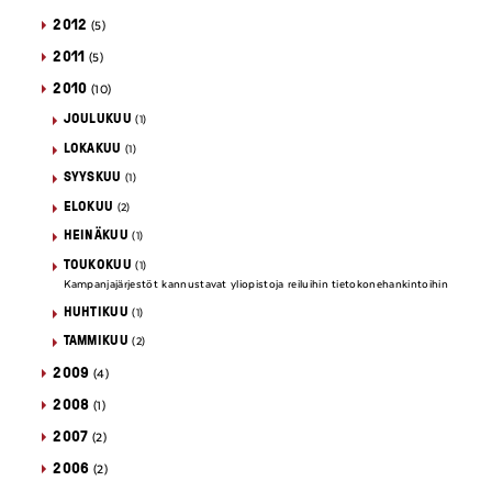
2012
(5)
2011
(5)
2010
(10)
JOULUKUU
(1)
LOKAKUU
(1)
SYYSKUU
(1)
ELOKUU
(2)
HEINÄKUU
(1)
TOUKOKUU
(1)
Kampanjajärjestöt kannustavat yliopistoja reiluihin tietokonehankintoihin
HUHTIKUU
(1)
TAMMIKUU
(2)
2009
(4)
2008
(1)
2007
(2)
2006
(2)