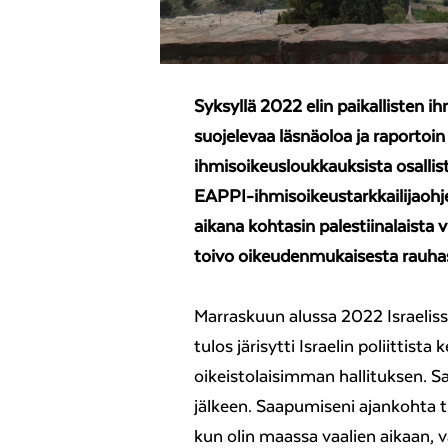
Syksyllä 2022 elin paikallisten ih
suojelevaa läsnäoloa ja raportoin
ihmisoikeusloukkauksista osalli
EAPPI-ihmisoikeustarkkailijaohje
aikana kohtasin palestiinalaista v
toivo oikeudenmukaisesta rauha
Marraskuun alussa 2022 Israelissa 
tulos järisytti Israelin poliittist
oikeistolaisimman hallituksen. 
jälkeen. Saapumiseni ajankohta tu
kun olin maassa vaalien aikaan,