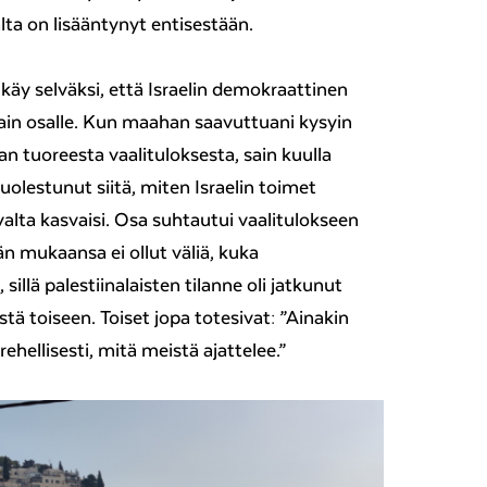
lta on lisääntynyt entisestään.
käy selväksi, että Israelin demokraattinen
ain osalle. Kun maahan saavuttuani kysyin
aan tuoreesta vaalituloksesta, sain kuulla
uolestunut siitä, miten Israelin toimet
ivalta kasvaisi. Osa suhtautui vaalitulokseen
n mukaansa ei ollut väliä, kuka
 sillä palestiinalaisten tilanne oli jatkunut
 toiseen. Toiset jopa totesivat: ”Ainakin
rehellisesti, mitä meistä ajattelee.”