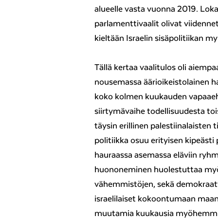
alueelle vasta vuonna 2019. Lok
parlamenttivaalit olivat viidenne
kieltään Israelin sisäpolitiikan m
Tällä kertaa vaalitulos oli aiemp
nousemassa äärioikeistolainen ha
koko kolmen kuukauden vapaaeht
siirtymävaihe todellisuudesta tois
täysin erillinen palestiinalaisten
politiikka osuu erityisen kipeästi
hauraassa asemassa eläviin ryhm
huononeminen huolestuttaa myös 
vähemmistöjen, sekä demokraatti
israelilaiset kokoontumaan maan 
muutamia kuukausia myöhemmin 