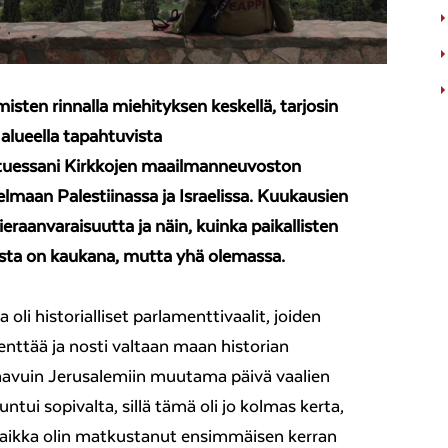
misten rinnalla miehityksen keskellä, tarjosin
 alueella tapahtuvista
stuessani Kirkkojen maailmanneuvoston
lmaan Palestiinassa ja Israelissa. Kuukausien
ieraanvaraisuutta ja näin, kuinka paikallisten
sta on kaukana, mutta yhä olemassa.
oli historialliset parlamenttivaalit, joiden
a kenttää ja nosti valtaan maan historian
Saavuin Jerusalemiin muutama päivä vaalien
ntui sopivalta, sillä tämä oli jo kolmas kerta,
 vaikka olin matkustanut ensimmäisen kerran