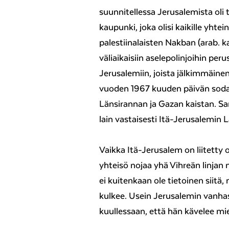
suunnitellessa Jerusalemista oli
kaupunki, joka olisi kaikille yhtei
palestiinalaisten Nakban (arab. k
väliaikaisiin aselepolinjoihin per
Jerusalemiin, joista jälkimmäinen
vuoden 1967 kuuden päivän sodan
Länsirannan ja Gazan kaistan. Sama
lain vastaisesti Itä-Jerusalemin 
Vaikka Itä-Jerusalem on liitetty 
yhteisö nojaa yhä Vihreän linjan 
ei kuitenkaan ole tietoinen siitä, 
kulkee. Usein Jerusalemin vanha
kuullessaan, että hän kävelee mieh