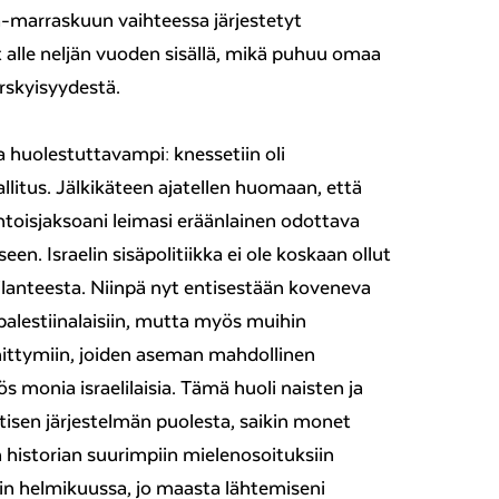
a-marraskuun vaihteessa järjestetyt
t alle neljän vuoden sisällä, mikä puhuu omaa
yrskyisyydestä.
aa huolestuttavampi: knessetiin oli
llitus. Jälkikäteen ajatellen huomaan, että
oisjaksoani leimasi eräänlainen odottava
een. Israelin sisäpolitiikka ei ole koskaan ollut
 tilanteesta. Niinpä nyt entisestään koveneva
 palestiinalaisiin, mutta myös muihin
ittymiin, joiden aseman mahdollinen
monia israelilaisia. Tämä huoli naisten ja
sen järjestelmän puolesta, saikin monet
historian suurimpiin mielenosoituksiin
helmikuussa, jo maasta lähtemiseni