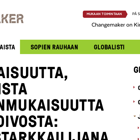
PÅ 
MUKAAN TOIMINTAAN
Changemaker on Ki
AISTA
SOPIEN RAUHAAN
GLOBALISTI
AISUUTTA,
G
ISTA
NMUKAISUUTTA
OIVOSTA:
STARKKAILIJANA