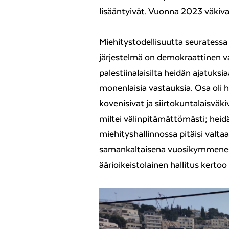
lisääntyivät. Vuonna 2023 väkiva
Miehitystodellisuutta seuratessa 
järjestelmä on demokraattinen v
palestiinalaisilta heidän ajatuksi
monenlaisia vastauksia. Osa oli h
kovenisivat ja siirtokuntalaisväk
miltei välinpitämättömästi; heidä
miehityshallinnossa pitäisi valtaa,
samankaltaisena vuosikymmenestä
äärioikeistolainen hallitus kertoo 