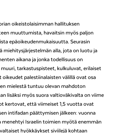
torian oikeistolaisimman hallituksen
anteen muuttumista, havaitsin myös paljon
ista epäoikeudenmukaisuutta. Seurasin
iehitysjärjestelmän alla, jota on luotu ja
enten aikana ja jonka todellisuus on
e muuri, tarkastuspisteet, kulkuluvat, erilaiset
t oikeudet palestiinalaisten välillä ovat osa
nien mielestä tuntuu olevan mahdoton
lan lisäksi myös suora valtioväkivalta on viime
t kertovat, että viimeiset 1,5 vuotta ovat
isen intifadan päättymisen jälkeen: vuonna
ia menehtyi Israelin toimien myötä enemmän
ivaltaiset hyökkäykset siviilejä kohtaan