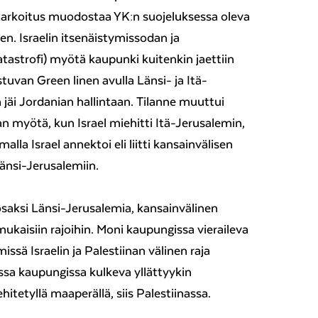
 tarkoitus muodostaa YK:n suojeluksessa oleva
nen. Israelin itsenäistymissodan ja
atastrofi) myötä kaupunki kuitenkin jaettiin
ustuvan Green linen avulla Länsi- ja Itä-
 jäi Jordanian hallintaan. Tilanne muuttui
 myötä, kun Israel miehitti Itä-Jerusalemin,
lla Israel annektoi eli liitti kansainvälisen
Länsi-Jerusalemiin.
osaksi Länsi-Jerusalemia, kansainvälinen
mukaisiin rajoihin. Moni kaupungissa vieraileva
missä Israelin ja Palestiinan välinen raja
ssa kaupungissa kulkeva yllättyykin
itetyllä maaperällä, siis Palestiinassa.