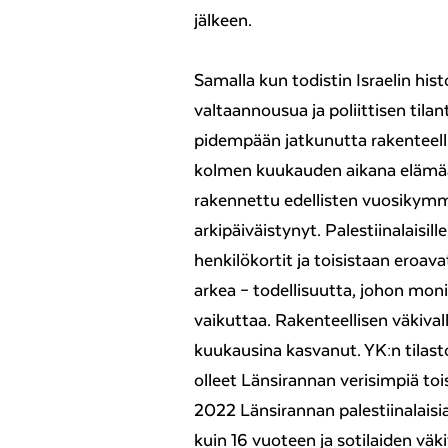
jälkeen.
Samalla kun todistin Israelin his
valtaannousua ja poliittisen til
pidempään jatkunutta rakenteell
kolmen kuukauden aikana elämää m
rakennettu edellisten vuosikymm
arkipäiväistynyt. Palestiinalaisill
henkilökortit ja toisistaan eroava
arkea – todellisuutta, johon mo
vaikuttaa. Rakenteellisen väkival
kuukausina kasvanut. YK:n tilasto
olleet Länsirannan verisimpiä to
2022 Länsirannan palestiinalais
kuin 16 vuoteen ja sotilaiden väk