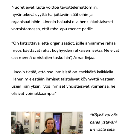
Nuoret eivät luota voittoa tavoittelemattomiin,
hyväntekeväisyyttä harjoittaviin säätiöihin ja
organisaatioihin. Lincoln haluaisi olla henkilökohtaisesti
varmistamassa, että raha-apu menee perille.
”On katsottava, että organisaatiot, joille annamme rahaa,
myös käyttävät rahat köyhyyden ratkaisemiseksi. Ne eivät
saa mennä omistajien taskuihin”, Amar linjaa.
Lincoln tietää, että osa ihmisistä on itsekkäitä kaikkialla.
Hänen mielestään ihmiset taistelevat köyhyyttä vastaan
usein liian yksin. ”Jos ihmiset yhdistäisivät voimansa, he
olisivat voimakkaampia.”
”Köyhä voi olla
paras ystäväni.
En välitä siitä,