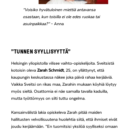
”Voisiko hyvätuloinen miettiä antavansa
osastaan, kun toisilla ei ole edes ruokaa tai
asuinpaikkaa?”
– Anna
”TUNNEN SYYLLISYYTTÄ”
Helsingin yliopistolla vilisee vaihto-opiskelijoita. Sveitsistä
kotoisin oleva
Zarah Schmidt
, 25, on yllättynyt, että
kaupungin keskustassa näkee joka päivä rahaa kerjääviä.
Vaikka Sveitsi on rikas maa, Zarahin mukaan köyhiä löytyy
myös sieltä. Osattomia ei näe samalla tavalla kaduilla,
mutta työttömyys on silti tuttu ongelma.
Kansainvälistä lakia opiskeleva Zarah pitää maiden
hallitusten velvollisuutena huolehtia siitä, että ihmiset eivät
joudu kerjäämään. ”En tuomitsisi yksilöä syylliseksi omaan