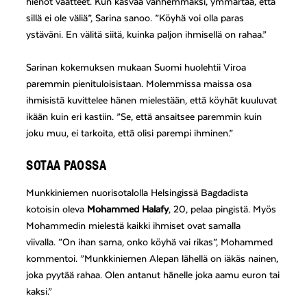
hienot vaatteet. Kun kasvaa vanhemmaksi, ymmärtää, että
sillä ei ole väliä”, Sarina sanoo. ”Köyhä voi olla paras
ystäväni. En välitä siitä, kuinka paljon ihmisellä on rahaa.”
Sarinan kokemuksen mukaan Suomi huolehtii Viroa
paremmin pienituloisistaan. Molemmissa maissa osa
ihmisistä kuvittelee hänen mielestään, että köyhät kuuluvat
ikään kuin eri kastiin. ”Se, että ansaitsee paremmin kuin
joku muu, ei tarkoita, että olisi parempi ihminen.”
SOTAA PAOSSA
Munkkiniemen nuorisotalolla Helsingissä Bagdadista
kotoisin oleva
Mohammed Halafy
, 20, pelaa pingistä. Myös
Mohammedin mielestä kaikki ihmiset ovat samalla
viivalla. ”On ihan sama, onko köyhä vai rikas”, Mohammed
kommentoi. ”Munkkiniemen Alepan lähellä on iäkäs nainen,
joka pyytää rahaa. Olen antanut hänelle joka aamu euron tai
kaksi.”