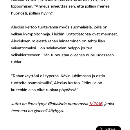
loppumisen. ”Ahneus aiheuttaa sen, että joillain menee
huonosti, joillain hyvin.”
Alexius kertoo tuntevansa myös suomalaisia, joilla on
velkaa kymppitonneja. Heidän luottotietonsa ovat menneet.
Alexiuksen mielestä rahan lainaaminen on tehty liian
vaivattomaksi – on salakavalan helppo joutua
velkakierteeseen. Hän tunnustaa olleensa nuoruudessaan
tuhlari.
”Rahankäyttöni oli typerää. Kävin juhlimassa ja ostin
tuotteita osamaksuilla”, Alexius kertoo. ”Minulla on
kuitenkin aina ollut ruokaa pöydässä.”
Juttu on ilmestynyt Globalistin numerossa
1/2016
, jonka
teemana on globaali köyhyys.