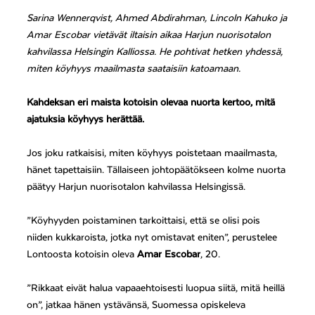
Sarina Wennerqvist, Ahmed Abdirahman, Lincoln Kahuko ja
Amar Escobar vietävät iltaisin aikaa Harjun nuorisotalon
kahvilassa Helsingin Kalliossa. He pohtivat hetken yhdessä,
miten köyhyys maailmasta saataisiin katoamaan.
Kahdeksan eri maista kotoisin olevaa nuorta kertoo, mitä
ajatuksia köyhyys herättää.
Jos joku ratkaisisi, miten köyhyys poistetaan maailmasta,
hänet tapettaisiin. Tällaiseen johtopäätökseen kolme nuorta
päätyy Harjun nuorisotalon kahvilassa Helsingissä.
”Köyhyyden poistaminen tarkoittaisi, että se olisi pois
niiden kukkaroista, jotka nyt omistavat eniten”, perustelee
Lontoosta kotoisin oleva
Amar Escobar
, 20.
”Rikkaat eivät halua vapaaehtoisesti luopua siitä, mitä heillä
on”, jatkaa hänen ystävänsä, Suomessa opiskeleva