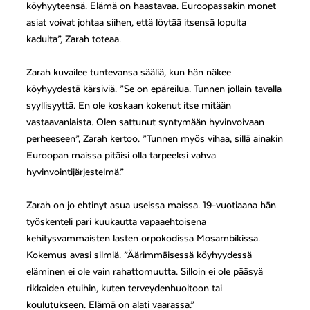
köyhyyteensä. Elämä on haastavaa. Euroopassakin monet
asiat voivat johtaa siihen, että löytää itsensä lopulta
kadulta”, Zarah toteaa.
Zarah kuvailee tuntevansa sääliä, kun hän näkee
köyhyydestä kärsiviä. ”Se on epäreilua. Tunnen jollain tavalla
syyllisyyttä. En ole koskaan kokenut itse mitään
vastaavanlaista. Olen sattunut syntymään hyvinvoivaan
perheeseen”, Zarah kertoo. ”Tunnen myös vihaa, sillä ainakin
Euroopan maissa pitäisi olla tarpeeksi vahva
hyvinvointijärjestelmä.”
Zarah on jo ehtinyt asua useissa maissa. 19-vuotiaana hän
työskenteli pari kuukautta vapaaehtoisena
kehitysvammaisten lasten orpokodissa Mosambikissa.
Kokemus avasi silmiä. ”Äärimmäisessä köyhyydessä
eläminen ei ole vain rahattomuutta. Silloin ei ole pääsyä
rikkaiden etuihin, kuten terveydenhuoltoon tai
koulutukseen. Elämä on alati vaarassa.”