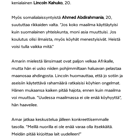
kenialainen
Lincoln Kahuko
, 20.
Myös somalialaissyntyistä
Ahmed Abdirahmania
, 20,
suututtaa rikkaiden valta. ”Jos koko maailma käyttäytyisi
kuin suomalainen yhteiskunta, moni asia muuttuisi. Jos
koulutus olisi ilmaista, myös köyhät menestyisivät. Heistä
voisi tulla vaikka mitä.”
Amarin mielestä länsimaat ovat paljon velkaa Afrikalle,
mutta hän ei usko niiden pohjimmiltaan haluavan pelastaa
maanosaa ahdingosta. Lincoln huomauttaa, että jo sotiin ja
aseisiin käytettävä rahamäärä ratkaisisi köyhien ongelmat.
Hänen mukaansa kaiken pitää hajota, ennen kuin maailma
voi muuttua. ”Uudessa maailmassa ei ole enää köyhyyttä”,
hän haaveilee.
Amar jatkaa keskustelua jälleen konkreettisemmalle
tasolla. ”Meillä nuorilla ei ole enää varaa olla itsekkäitä.
Meidän pitää kirjoittaa lait uudelleen!”