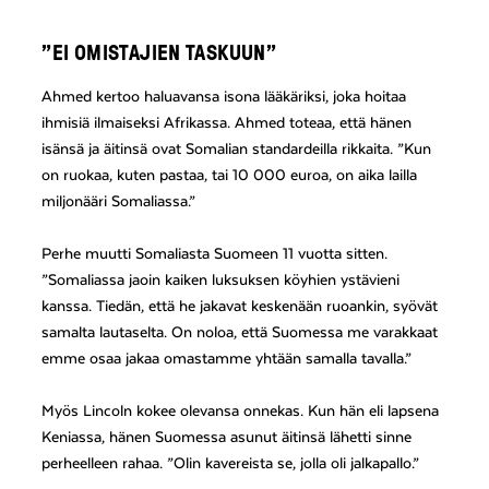
”EI OMISTAJIEN TASKUUN”
Ahmed kertoo haluavansa isona lääkäriksi, joka hoitaa
ihmisiä ilmaiseksi Afrikassa. Ahmed toteaa, että hänen
isänsä ja äitinsä ovat Somalian standardeilla rikkaita. ”Kun
on ruokaa, kuten pastaa, tai 10 000 euroa, on aika lailla
miljonääri Somaliassa.”
Perhe muutti Somaliasta Suomeen 11 vuotta sitten.
”Somaliassa jaoin kaiken luksuksen köyhien ystävieni
kanssa. Tiedän, että he jakavat keskenään ruoankin, syövät
samalta lautaselta. On noloa, että Suomessa me varakkaat
emme osaa jakaa omastamme yhtään samalla tavalla.”
Myös Lincoln kokee olevansa onnekas. Kun hän eli lapsena
Keniassa, hänen Suomessa asunut äitinsä lähetti sinne
perheelleen rahaa. ”Olin kavereista se, jolla oli jalkapallo.”