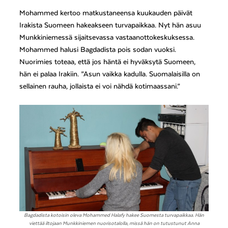
Mohammed kertoo matkustaneensa kuukauden päivät
Irakista Suomeen hakeakseen turvapaikkaa. Nyt hän asuu
Munkkiniemessä sijaitsevassa vastaanottokeskuksessa.
Mohammed halusi Bagdadista pois sodan vuoksi.
Nuorimies toteaa, että jos häntä ei hyväksytä Suomeen,
hän ei palaa Irakiin. ”Asun vaikka kadulla. Suomalaisilla on
sellainen rauha, jollaista ei voi nähdä kotimaassani.”
Bagdadista kotoisin oleva Mohammed Halafy hakee Suomesta turvapaikkaa. Hän
viettää iltojaan Munkkiniemen nuorisotalolla, missä hän on tutustunut Anna