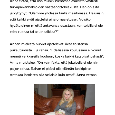
Anna tietää, että osa Munkkiniemessä asuvista vastusti
turvapaikanhakijoiden vastaanottokeskusta. Hän on siitä
järkyttynyt. ”Olemme yhdessä täällä maailmassa. Haluaisin,
että kaikki eivät ajattelisi aina omaa etuaan. Voisiko
hyvätuloinen miettiä antavansa osastaan, kun toisilla ei ole
edes ruokaa tai asuinpaikkaa?”
Annan mielestä nuoret ajattelevat liikaa toistensa
pukeutumista – ja rahaa. ”Edellisessä koulussani ei voinut
mennä verkkareilla kouluun, koska kaikki katsoivat pahasti”,
Anna muistelee. ”On vain fakta, että jokaisella ei ole niin
paljon rahaa. Rahan ei pitäisi olla elämän keskipiste.
Antakaa ihmisten olla sellaisia kuin ovat!”, Anna vetoaa.