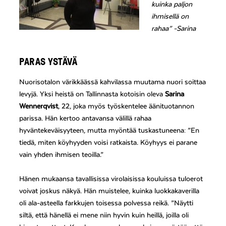
kuinka paljon
ihmisellä on
rahaa”
-Sarina
PARAS YSTÄVÄ
Nuorisotalon värikkäässä kahvilassa muutama nuori soittaa
levyjä. Yksi heistä on Tallinnasta kotoisin oleva
Sarina
Wennerqvist
, 22, joka myös työskentelee äänituotannon
parissa. Hän kertoo antavansa välillä rahaa
hyväntekeväisyyteen, mutta myöntää tuskastuneena: ”En
tiedä, miten köyhyyden voisi ratkaista. Köyhyys ei parane
vain yhden ihmisen teoilla.”
Hänen mukaansa tavallisissa virolaisissa kouluissa tuloerot
voivat joskus näkyä. Hän muistelee, kuinka luokkakaverilla
oli ala-asteella farkkujen toisessa polvessa reikä. ”Näytti
siltä, että hänellä ei mene niin hyvin kuin heillä, joilla oli