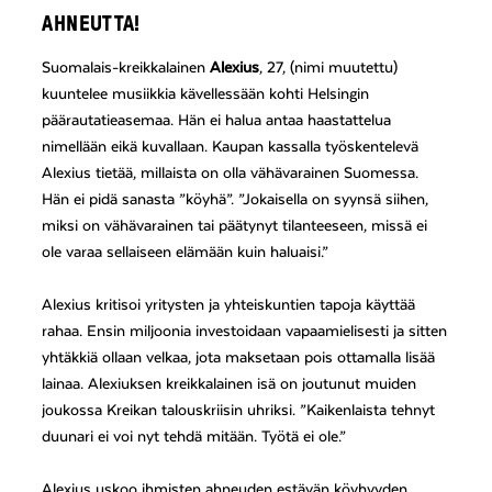
AHNEUTTA!
Suomalais-kreikkalainen
Alexius
, 27, (nimi muutettu)
kuuntelee musiikkia kävellessään kohti Helsingin
päärautatieasemaa. Hän ei halua antaa haastattelua
nimellään eikä kuvallaan. Kaupan kassalla työskentelevä
Alexius tietää, millaista on olla vähävarainen Suomessa.
Hän ei pidä sanasta ”köyhä”. ”Jokaisella on syynsä siihen,
miksi on vähävarainen tai päätynyt tilanteeseen, missä ei
ole varaa sellaiseen elämään kuin haluaisi.”
Alexius kritisoi yritysten ja yhteiskuntien tapoja käyttää
rahaa. Ensin miljoonia investoidaan vapaamielisesti ja sitten
yhtäkkiä ollaan velkaa, jota maksetaan pois ottamalla lisää
lainaa. Alexiuksen kreikkalainen isä on joutunut muiden
joukossa Kreikan talouskriisin uhriksi. ”Kaikenlaista tehnyt
duunari ei voi nyt tehdä mitään. Työtä ei ole.”
Alexius uskoo ihmisten ahneuden estävän köyhyyden