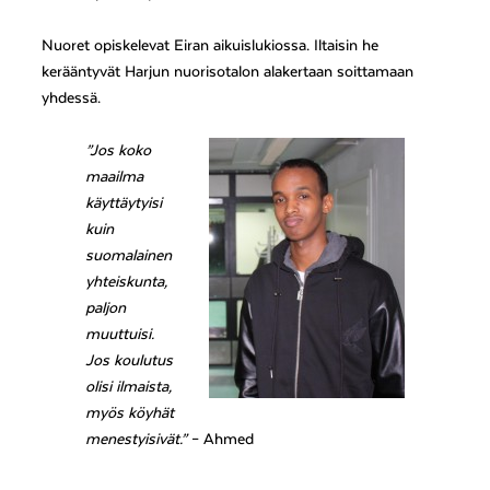
Nuoret opiskelevat Eiran aikuislukiossa. Iltaisin he
kerääntyvät Harjun nuorisotalon alakertaan soittamaan
yhdessä.
”Jos koko
maailma
käyttäytyisi
kuin
suomalainen
yhteiskunta,
paljon
muuttuisi.
Jos koulutus
olisi ilmaista,
myös köyhät
menestyisivät.”
– Ahmed