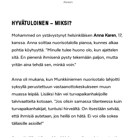
Kareen.
HYVÄTULOINEN – MIKSI?
Mohammed on ystävystynyt helsinkiläisen
Anna Karen
, 17,
kanssa. Anna soittaa nuorisotalolla pianoa, kunnes alkaa
pohtia köyhyyttä. ”Minulle tulee huono olo, kun ajattelen
sitä. En pienenä ihmisenä pysty tekemään paljon, mutta
yritän aina tehdä sen, minkä voin.”
Anna oli mukana, kun Munkkiniemen nuorisotalo lahjoitti
syksyllä perustettuun vastaanottokeskukseen muun
muassa leipää. Lisäksi hän vei turvapaikanhakijoille
talvivaatteita kotoaan. ”Jos olisin samassa tilanteessa kuin
turvapaikanhakijat, tuntuisi hirveältä. On itsestään selvää,
että ihmisiä autetaan, jos heillä on hätä. Ei voi olla sokea
tällaisille asioille!”