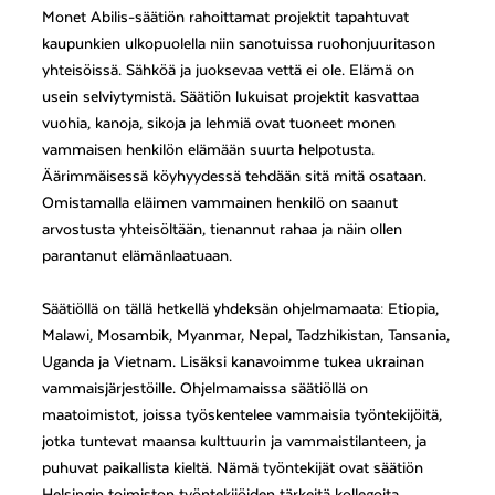
Monet Abilis-säätiön rahoittamat projektit tapahtuvat
kaupunkien ulkopuolella niin sanotuissa ruohonjuuritason
yhteisöissä. Sähköä ja juoksevaa vettä ei ole. Elämä on
usein selviytymistä. Säätiön lukuisat projektit kasvattaa
vuohia, kanoja, sikoja ja lehmiä ovat tuoneet monen
vammaisen henkilön elämään suurta helpotusta.
Äärimmäisessä köyhyydessä tehdään sitä mitä osataan.
Omistamalla eläimen vammainen henkilö on saanut
arvostusta yhteisöltään, tienannut rahaa ja näin ollen
parantanut elämänlaatuaan.
Säätiöllä on tällä hetkellä yhdeksän ohjelmamaata: Etiopia,
Malawi, Mosambik, Myanmar, Nepal, Tadzhikistan, Tansania,
Uganda ja Vietnam. Lisäksi kanavoimme tukea ukrainan
vammaisjärjestöille. Ohjelmamaissa säätiöllä on
maatoimistot, joissa työskentelee vammaisia työntekijöitä,
jotka tuntevat maansa kulttuurin ja vammaistilanteen, ja
puhuvat paikallista kieltä. Nämä työntekijät ovat säätiön