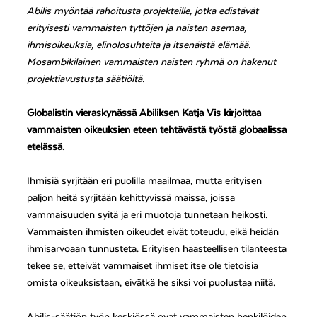
Abilis myöntää rahoitusta projekteille, jotka edistävät
erityisesti vammaisten tyttöjen ja naisten asemaa,
ihmisoikeuksia, elinolosuhteita ja itsenäistä elämää.
Mosambikilainen vammaisten naisten ryhmä on hakenut
projektiavustusta säätiöltä.
Globalistin vieraskynässä Abiliksen Katja Vis kirjoittaa
vammaisten oikeuksien eteen tehtävästä työstä globaalissa
etelässä.
Ihmisiä syrjitään eri puolilla maailmaa, mutta erityisen
paljon heitä syrjitään kehittyvissä maissa, joissa
vammaisuuden syitä ja eri muotoja tunnetaan heikosti.
Vammaisten ihmisten oikeudet eivät toteudu, eikä heidän
ihmisarvoaan tunnusteta. Erityisen haasteellisen tilanteesta
tekee se, etteivät vammaiset ihmiset itse ole tietoisia
omista oikeuksistaan, eivätkä he siksi voi puolustaa niitä.