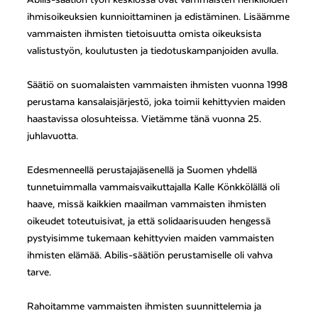
Abilis-säätiön työn keskiössä ovat vammaisten henkilöiden
ihmisoikeuksien kunnioittaminen ja edistäminen. Lisäämme
vammaisten ihmisten tietoisuutta omista oikeuksista
valistustyön, koulutusten ja tiedotuskampanjoiden avulla.
Säätiö on suomalaisten vammaisten ihmisten vuonna 1998
perustama kansalaisjärjestö, joka toimii kehittyvien maiden
haastavissa olosuhteissa. Vietämme tänä vuonna 25.
juhlavuotta.
Edesmenneellä perustajajäsenellä ja Suomen yhdellä
tunnetuimmalla vammaisvaikuttajalla Kalle Könkkölällä oli
haave, missä kaikkien maailman vammaisten ihmisten
oikeudet toteutuisivat, ja että solidaarisuuden hengessä
pystyisimme tukemaan kehittyvien maiden vammaisten
ihmisten elämää. Abilis-säätiön perustamiselle oli vahva
tarve.
Rahoitamme vammaisten ihmisten suunnittelemia ja