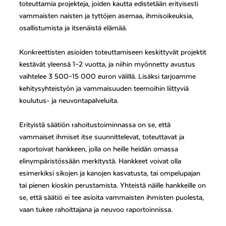
toteuttamia projekteja, joiden kautta edistetään erityisesti
vammaisten naisten ja tyttöjen asemaa, ihmisoikeuksia,
osallistumista ja itsenäistä elämää.
Konkreettisten asioiden toteuttamiseen keskittyvät projektit
kestävät yleensä 1–2 vuotta, ja niihin myönnetty avustus
vaihtelee 3 500–15 000 euron välillä. Lisäksi tarjoamme
kehitysyhteistyön ja vammaisuuden teemoihin liittyviä
koulutus- ja neuvontapalveluita.
Erityistä säätiön rahoitustoiminnassa on se, että
vammaiset ihmiset itse suunnittelevat, toteuttavat ja
raportoivat hankkeen, jolla on heille heidän omassa
elinympäristössään merkitystä. Hankkeet voivat olla
esimerkiksi sikojen ja kanojen kasvatusta, tai ompelupajan
tai pienen kioskin perustamista. Yhteistä näille hankkeille on
se, että säätiö ei tee asioita vammaisten ihmisten puolesta,
vaan tukee rahoittajana ja neuvoo raportoinnissa.