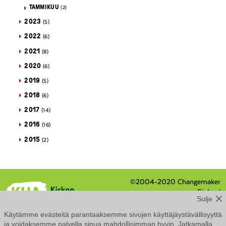
TAMMIKUU
(2)
2023
(5)
2022
(6)
2021
(8)
2020
(6)
2019
(5)
2018
(6)
2017
(14)
2016
(16)
2015
(2)
©2004-2020 Changemaker
Finland
Sulje
Eteläranta 8 / PL 210, 00131
Helsinki
Käytämme evästeitä parantaaksemme sivujen käyttäjäystävällisyyttä
Tietosuojaseloste
ja voidaksemme palvella sinua mahdollisimman hyvin. Jatkamalla