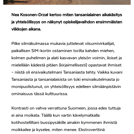
Nea Kosonen-Drzał kertoo miten tansanialainen aikakäsitys
ja yhteisöllisyys on näkynyt opiskelijavaihdon ensimmäisten
viikkojen aikana.
Pilke silmäkulmassa mukavia juttelevat viisumivirkailijat,
paikallisen SIM-kortin ostaminen torilta kahden miehen,
kolmen puhelimen ja alati kasvavan yleisön voimin, iloiset ja
mielellään kädestä pitäen (kirjaimellisesti) opastavat ihmiset
– niistä oli ensivaikutelmani Tansaniasta tehty. Vaikka kuvani
Tansaniasta ja tansanialaisista on toki ensivaikutelmasta jo
monipuolistunut, on yhteisöllisyys edelleen silmäänpistävin
ominaisuus tässä kulttuurissa.
Kontrasti on vahva verrattuna Suomeen, jossa edes tuttuja
ei aina moikata. Täällä kun vartin kävelymatkalla
kotihostelliltani bussipysäkille ainakin kymmenen ihmistä
moikkailee ja kyselee, miten menee. Ekstroverttinä