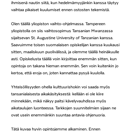
ihmisenä nautin siitä, kun hedelmämyyjänkin kanssa täytyy
vaihtaa pikaiset kuulumiset ennen ostosten tekemistä.
Olen täällä yliopiston vaihto-ohjelmassa. Tampereen
yliopistolla on siis vaihtosopimus Tansanian Mwanzassa
sijaitsevan St. Augustine University of Tanzanian kanssa.
Saavuimme toisen suomalaisen opiskelijan kanssa kuukausi
sitten, maaliskuun puolivälissä, ja olemme täällä heinäkuulle
asti. Opiskelusta täällä voin kirjoittaa enemmän sitten, kun
opintoja on takana hieman enemmän. Sen voin kuitenkin jo
kertoa, että eroja on, joten kannattaa pysyä kuulolla.
Yhteisöllisyyden ohella kulttuurishokin voi saada myös
tansanialaisesta aikakäsityksestä: kellään ei ole kiire
minnekään, mikä näkyy paitsi kävelyvauhdissa myös
aikataulujen luonteessa. Tarkkojen suunnitelmien sijaan ne
ovat usein enemmänkin suuntaa antavia ohjenuoria.
Tätä kuvaa hyvin opintojemme alkaminen. Ennen