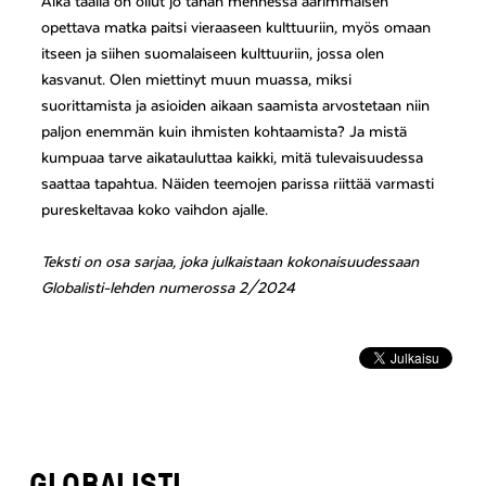
Aika täällä on ollut jo tähän mennessä äärimmäisen
opettava matka paitsi vieraaseen kulttuuriin, myös omaan
itseen ja siihen suomalaiseen kulttuuriin, jossa olen
kasvanut. Olen miettinyt muun muassa, miksi
suorittamista ja asioiden aikaan saamista arvostetaan niin
paljon enemmän kuin ihmisten kohtaamista? Ja mistä
kumpuaa tarve aikatauluttaa kaikki, mitä tulevaisuudessa
saattaa tapahtua. Näiden teemojen parissa riittää varmasti
pureskeltavaa koko vaihdon ajalle.
Teksti on osa sarjaa, joka julkaistaan kokonaisuudessaan
Globalisti-lehden numerossa 2/2024
GLOBALISTI