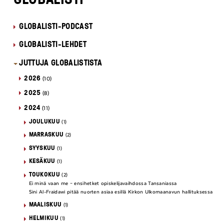
GLOBALISTI-PODCAST
GLOBALISTI-LEHDET
JUTTUJA GLOBALISTISTA
2026
(10)
2025
(8)
2024
(11)
JOULUKUU
(1)
MARRASKUU
(2)
SYYSKUU
(1)
KESÄKUU
(1)
TOUKOKUU
(2)
Ei minä vaan me – ensihetket opiskelijavaihdossa Tansaniassa
Sini Al-Fraidawi pitää nuorten asiaa esillä Kirkon Ulkomaanavun hallituksessa
MAALISKUU
(1)
HELMIKUU
(1)