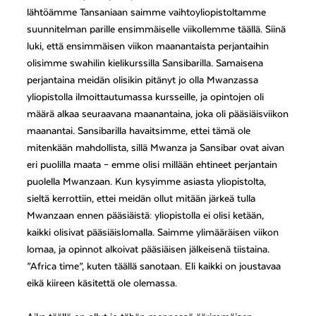
lähtöämme Tansaniaan saimme vaihtoyliopistoltamme
suunnitelman parille ensimmäiselle viikollemme täällä. Siinä
luki, että ensimmäisen viikon maanantaista perjantaihin
olisimme swahilin kielikurssilla Sansibarilla. Samaisena
perjantaina meidän olisikin pitänyt jo olla Mwanzassa
yliopistolla ilmoittautumassa kursseille, ja opintojen oli
määrä alkaa seuraavana maanantaina, joka oli pääsiäisviikon
maanantai. Sansibarilla havaitsimme, ettei tämä ole
mitenkään mahdollista, sillä Mwanza ja Sansibar ovat aivan
eri puolilla maata – emme olisi millään ehtineet perjantain
puolella Mwanzaan. Kun kysyimme asiasta yliopistolta,
sieltä kerrottiin, ettei meidän ollut mitään järkeä tulla
Mwanzaan ennen pääsiäistä: yliopistolla ei olisi ketään,
kaikki olisivat pääsiäislomalla. Saimme ylimääräisen viikon
lomaa, ja opinnot alkoivat pääsiäisen jälkeisenä tiistaina.
”Africa time”, kuten täällä sanotaan. Eli kaikki on joustavaa
eikä kiireen käsitettä ole olemassa.