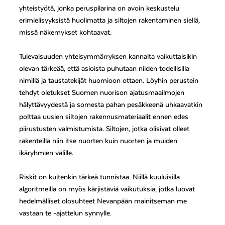
yhteistyötä, jonka peruspilarina on avoin keskustelu
erimielisyyksistä huolimatta ja siltojen rakentaminen siellä,
missä näkemykset kohtaavat.
Tulevaisuuden yhteisymmärryksen kannalta vaikuttaisikin
olevan tärkeää, että asioista puhutaan niiden todellisilla
nimillä ja taustatekijät huomioon ottaen. Löyhin perustein
tehdyt oletukset Suomen nuorison ajatusmaailmojen
hälyttävyydestä ja somesta pahan pesäkkeenä uhkaavatkin
polttaa uusien siltojen rakennusmateriaalit ennen edes
piirustusten valmistumista. Siltojen, jotka olisivat olleet
rakenteilla niin itse nuorten kuin nuorten ja muiden
ikäryhmien välille.
Riskit on kuitenkin tärkeä tunnistaa. Niillä kuuluisilla
algoritmeilla on myös kärjistäviä vaikutuksia, jotka luovat
hedelmälliset olosuhteet Nevanpään mainitseman me
vastaan te -ajattelun synnylle.