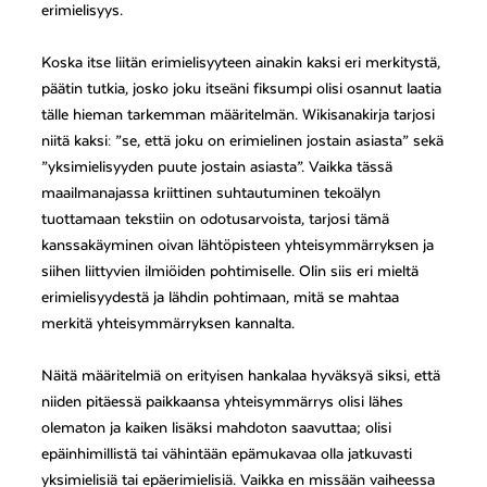
erimielisyys.
Koska itse liitän erimielisyyteen ainakin kaksi eri merkitystä,
päätin tutkia, josko joku itseäni fiksumpi olisi osannut laatia
tälle hieman tarkemman määritelmän. Wikisanakirja tarjosi
niitä kaksi: ”se, että joku on erimielinen jostain asiasta” sekä
”yksimielisyyden puute jostain asiasta”. Vaikka tässä
maailmanajassa kriittinen suhtautuminen tekoälyn
tuottamaan tekstiin on odotusarvoista, tarjosi tämä
kanssakäyminen oivan lähtöpisteen yhteisymmärryksen ja
siihen liittyvien ilmiöiden pohtimiselle. Olin siis eri mieltä
erimielisyydestä ja lähdin pohtimaan, mitä se mahtaa
merkitä yhteisymmärryksen kannalta.
Näitä määritelmiä on erityisen hankalaa hyväksyä siksi, että
niiden pitäessä paikkaansa yhteisymmärrys olisi lähes
olematon ja kaiken lisäksi mahdoton saavuttaa; olisi
epäinhimillistä tai vähintään epämukavaa olla jatkuvasti
yksimielisiä tai epäerimielisiä. Vaikka en missään vaiheessa