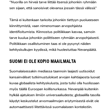
“Nuorilla on hirveä tarve liittää itsensä johonkin ryhmään
sen sijaan, että sanoisivat olevansa jossain tässä välissä.”
Tämä ei kuitenkaan tarkoita johonkin tiettyyn puolueeseen
kiinnittymistä, vaan nimenomaan arvopohjaista
identifioitumista. Kiinnostus politiikkaan kasvaa, samoin
tarve kuulua johonkin poliittiseen ryhmään arvopohjaisesti.
Politiikkaan osallistuminen taas ei ole pysynyt näiden
kehityskulkujen kyydissä, mikä huolestuttaa Nevanpäätä.
SUOMI EI OLE KOPIO MAAILMALTA
Suomalaisessakin mediassa taannoin laajasti uutisoidut
kansainväliset tutkimustulokset arvojen kahtiajaosta luovat
kuvaa globaalista kehityskulusta, josta tulisi olla huolissaan
myös täällä Euroopan koillisnurkassa. Nevanpää kuitenkin
hylkää ajatuksen ilmiön universaaliudesta; globaalilla tasolla
käydyt keskustelut arvomaailmojen eriytymisestä eivät ole
automaattisesti liitettävissä suomalaiseen kontekstiin.