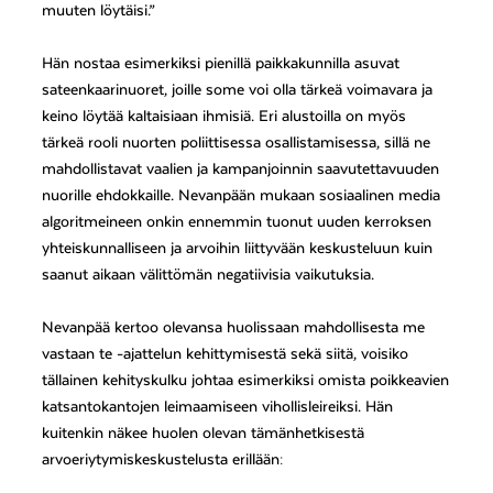
muuten löytäisi.”
Hän nostaa esimerkiksi pienillä paikkakunnilla asuvat
sateenkaarinuoret, joille some voi olla tärkeä voimavara ja
keino löytää kaltaisiaan ihmisiä. Eri alustoilla on myös
tärkeä rooli nuorten poliittisessa osallistamisessa, sillä ne
mahdollistavat vaalien ja kampanjoinnin saavutettavuuden
nuorille ehdokkaille. Nevanpään mukaan sosiaalinen media
algoritmeineen onkin ennemmin tuonut uuden kerroksen
yhteiskunnalliseen ja arvoihin liittyvään keskusteluun kuin
saanut aikaan välittömän negatiivisia vaikutuksia.
Nevanpää kertoo olevansa huolissaan mahdollisesta me
vastaan te -ajattelun kehittymisestä sekä siitä, voisiko
tällainen kehityskulku johtaa esimerkiksi omista poikkeavien
katsantokantojen leimaamiseen vihollisleireiksi. Hän
kuitenkin näkee huolen olevan tämänhetkisestä
arvoeriytymiskeskustelusta erillään: