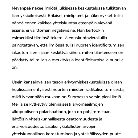
Nevanpää näkee ilmiötä julkisessa keskustelussa tulkittavan
liian yksioikoisesti. Erilaiset mielipiteet ja näkemykset tulisi
nähdä ennen kaikkea yhteiskuntaa eteenpäin vievänä
asiana, ei välittömän negatiivisina. Hän kertookin
esimerkiksi tiiminsä tekemillä eduskuntavierailuilla
painotettavan, että ilmiössä tulisi nuorten identifioitumisen
jakautumisen sijaan keskittyä siihen, miten tilanteeseen on
päädytty tai millaisia merkityksiä identifioitumisella nuorille
on.
Usein kansainvälisen tason eriytymiskeskusteluissa ollaan
huolissaan erityisesti nuorten miesten radikalisoitumisesta,
mikä Nevanpään mukaan on Suomessa varsin pieni ilmiö.
Meillä se kytkeytyy olennaisesti arvomaailmojen
ulkopuoliseen polarisaatioon, joka on pohjimmiltaan
lähtöisin yhteiskunnallisesta osattomuudesta ja
eriarvoisuudesta. Lisäksi yksilöllisten arvojen
yhteiskunnallinen korostuminen ja yhteisöllisyyden puute