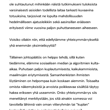
ole suhtautunut mihinkään näistä tutkimukseni tuloksista
varsinaisesti asioiden todellista laitaa tarkasti kuvaavina
totuuksina, tarjosivat ne lopulta mahdollisuuden
hedelmälliseen ajatusleikkiin sekä aasinsillan erääseen
erityisesti viime vuosina paljon puhuttaneeseen aiheeseen.
Voisiko ollakin niin, että edellytämme yhteisymmärrykseltä
yhä enemmän yksimielisyyttä?
Tällainen johtopäätös on helppo tehdä, sillä kuten
tiedämme, elämme sosiaalisen median ja algoritmien kulta-
aikaa. Puhutaan paljon kuplautumisesta, kaikukammioista,
maailmojen eriytymisestä. Samanhenkisten ihmisten
löytäminen on helpompaa kuin koskaan aiemmin. Toisaalta
omista näkemyksistä ja arvoista poikkeavaa sisältöä täytyy
hakea erikseen yhä useammin. Onko yhteisymmärrys siis
menettänyt merkitystään, jos sitä ainakin somessa voi
tavoitella lähinnä vain oman viiteryhmän tai ”kuplan”