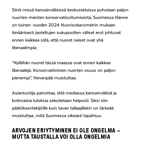
Siinä missä kansainvälisissä keskusteluissa puhutaan paljon
nuorten miesten konservatisoitumisesta, Suomessa tilanne
on toinen: vuoden 2024 Nuorisobarometrin mukaan
binäärisesti jaoteltujen sukupuolten väliset erot johtuvat
ennen kaikkea siitä, että nuoret naiset ovat yhä
liberaalimpia.
“Kyllähän nuoret tässä maassa ovat ennen kaikkea
liberaaleja. Konservatiivisten nuorten osuus on paljon
pienempi”, Nevanpää muistuttaa.
Asiantuntija painottaa, että mediassa kansainvälisiä ja
kotimaisia tuloksia sekoitetaan helposti. Siksi niin
päätöksentekijöille kuin tavan tallaajillekin on tärkeää
muistuttaa, mitä Suomessa oikeasti tapahtuu.
ARVOJEN ERIYTYMINEN EI OLE ONGELMA –
MUTTA TAUSTALLA VOI OLLA ONGELMIA