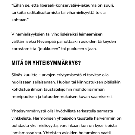
“Eihän se, että liberaali–konservatiivi-jakauma on suuri,
tarkoita radikalisoitumista tai vihamielisyyttä toisia
kohtaan.”
Vihamielisyyksien tai vihollisleireiksi leimaamisen
välttämiseksi Nevanpää painottaakin asioiden tärkeyden
korostamista ”joukkueen” tai puolueen sijaan.
MITÄ ON YHTEISYMMÄRRYS?
Siinäs kuulitte – arvojen eriytymisestä ei tarvitse olla
huolissaan sellaisenaan. Huolen tai kiinnostuksen pitäisikin
kohdistua ilmiön taustatekijöihin mahdollisimman
monipuolisen ja totuudenmukaisen kuvan saamiseksi.
Yhteisymmärrystä olisi hyödyllistä tarkastella samasta
vinkkelistä. Harmonisen yhteiselon taustalla harvemmin on
puhdasta yksimielisyyttä, varsinkaan kun on kyse isoista
ihmismassoista. Yhteisten asioiden hoitaminen vaatii