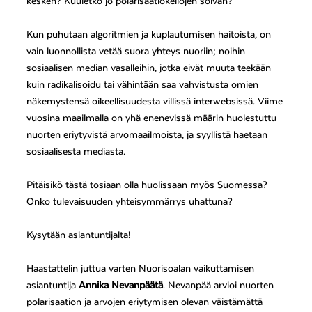
kesken? Kuuletko jo polarisaatiokellojen soivan?
Kun puhutaan algoritmien ja kuplautumisen haitoista, on
vain luonnollista vetää suora yhteys nuoriin; noihin
sosiaalisen median vasalleihin, jotka eivät muuta teekään
kuin radikalisoidu tai vähintään saa vahvistusta omien
näkemystensä oikeellisuudesta villissä interwebsissä. Viime
vuosina maailmalla on yhä enenevissä määrin huolestuttu
nuorten eriytyvistä arvomaailmoista, ja syyllistä haetaan
sosiaalisesta mediasta.
Pitäisikö tästä tosiaan olla huolissaan myös Suomessa?
Onko tulevaisuuden yhteisymmärrys uhattuna?
Kysytään asiantuntijalta!
Haastattelin juttua varten Nuorisoalan vaikuttamisen
asiantuntija
Annika Nevanpäätä
. Nevanpää arvioi nuorten
polarisaation ja arvojen eriytymisen olevan väistämättä