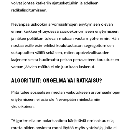
voivat johtaa katkeriin ajatusketjuihin ja edelleen
radikalisoitumiseen.
Nevanpää uskookin arvomaailmojen eriytymisen olevan
ennen kaikkea yhteydessä sosioekonomiseen eriytymiseen,
ja näkee politiikan tulevan mukaan vasta myöhemmin. Hän
nostaa esille esimerkiksi koulutustason segregoitumisen
sukupuolten välillä sekä sen, miten oppivelvollisuuden
laajenemisesta huolimatta pelkän perusasteen koulutuksen
varaan jäävien määrä ei ole juurikaan laskenut.
ALGORITMIT: ONGELMA VAI RATKAISU?
Mitä tulee sosiaalisen median vaikutukseen arvomaailmojen
eriytymiseen, ei asia ole Nevanpään mielestä niin
yksioikoinen.
“Algoritmeilla on polarisaatiota kärjistäviä ominaisuuksia,
mutta niiden ansiosta moni löytää myös yhteisöjä, joita ei