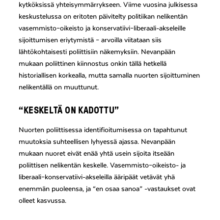
kytköksissä yhteisymmärrykseen. Viime vuosina julkisessa
keskustelussa on eritoten päivitelty politiikan nelikentän
vasemmisto–oikeisto ja konservatiivi–liberaali-akseleille
sijoittumisen eriytymistä – arvoilla viitataan siis
lähtökohtaisesti poliittisiin näkemyksiin. Nevanpään
mukaan poliittinen kiinnostus onkin tällä hetkellä
historiallisen korkealla, mutta samalla nuorten sijoittuminen
nelikentällä on muuttunut.
“KESKELTÄ ON KADOTTU”
Nuorten poliittisessa identifioitumisessa on tapahtunut
muutoksia suhteellisen lyhyessä ajassa. Nevanpään
mukaan nuoret eivät enää yhtä usein sijoita itseään
poliittisen nelikentän keskelle. Vasemmisto–oikeisto- ja
liberaali–konservatiivi-akseleilla ääripäät vetävät yhä
enemmän puoleensa, ja “en osaa sanoa” -vastaukset ovat
olleet kasvussa.