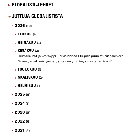
GLOBALISTI-LEHDET
JUTTUJA GLOBALISTISTA
2026
(10)
ELOKUU
(1)
HEINÄKUU
(3)
KESÄKUU
(2)
Hiilimarkkinat ja kestävyys – arvioinnissa Etiopian puunistutushankkeet
Nuoret, arvot, eriytyminen, yhteinen ymmärrys – mitä tämä on?
TOUKOKUU
(1)
MAALISKUU
(2)
HELMIKUU
(1)
2025
(8)
2024
(11)
2023
(5)
2022
(6)
2021
(8)