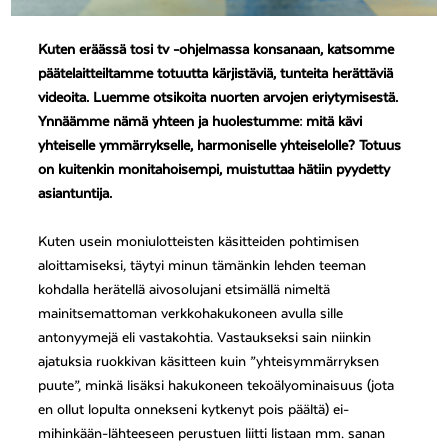
Kuten eräässä tosi tv -ohjelmassa konsanaan, katsomme
päätelaitteiltamme totuutta kärjistäviä, tunteita herättäviä
videoita. Luemme otsikoita nuorten arvojen eriytymisestä.
Ynnäämme nämä yhteen ja huolestumme: mitä kävi
yhteiselle ymmärrykselle, harmoniselle yhteiselolle? Totuus
on kuitenkin monitahoisempi, muistuttaa hätiin pyydetty
asiantuntija.
Kuten usein moniulotteisten käsitteiden pohtimisen
aloittamiseksi, täytyi minun tämänkin lehden teeman
kohdalla herätellä aivosolujani etsimällä nimeltä
mainitsemattoman verkkohakukoneen avulla sille
antonyymejä eli vastakohtia. Vastaukseksi sain niinkin
ajatuksia ruokkivan käsitteen kuin ”yhteisymmärryksen
puute”, minkä lisäksi hakukoneen tekoälyominaisuus (jota
en ollut lopulta onnekseni kytkenyt pois päältä) ei-
mihinkään-lähteeseen perustuen liitti listaan mm. sanan