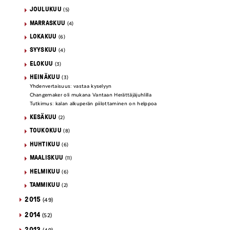
JOULUKUU
(5)
MARRASKUU
(4)
LOKAKUU
(6)
SYYSKUU
(4)
ELOKUU
(3)
HEINÄKUU
(3)
Yhdenvertaisuus: vastaa kyselyyn
Changemaker oli mukana Vantaan Herättäjäjuhlilla
Tutkimus: kalan alkuperän piilottaminen on helppoa
KESÄKUU
(2)
TOUKOKUU
(8)
HUHTIKUU
(6)
MAALISKUU
(11)
HELMIKUU
(6)
TAMMIKUU
(2)
2015
(49)
2014
(52)
2013