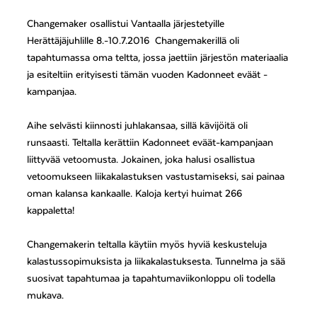
Changemaker osallistui Vantaalla järjestetyille
Herättäjäjuhlille 8.-10.7.2016 Changemakerillä oli
tapahtumassa oma teltta, jossa jaettiin järjestön materiaalia
ja esiteltiin erityisesti tämän vuoden Kadonneet eväät -
kampanjaa.
Aihe selvästi kiinnosti juhlakansaa, sillä kävijöitä oli
runsaasti. Teltalla kerättiin Kadonneet eväät-kampanjaan
liittyvää vetoomusta. Jokainen, joka halusi osallistua
vetoomukseen liikakalastuksen vastustamiseksi, sai painaa
oman kalansa kankaalle. Kaloja kertyi huimat 266
kappaletta!
Changemakerin teltalla käytiin myös hyviä keskusteluja
kalastussopimuksista ja liikakalastuksesta. Tunnelma ja sää
suosivat tapahtumaa ja tapahtumaviikonloppu oli todella
mukava.