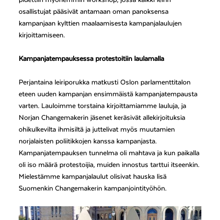
osallistujat pääsivät antamaan oman panoksensa
kampanjaan kylttien maalaamisesta kampanjalaulujen
kirjoittamiseen.
Kampanjatempauksessa protestoitiin laulamalla
Perjantaina leiriporukka matkusti Oslon parlamenttitalon
eteen uuden kampanjan ensimmäistä kampanjatempausta
varten. Lauloimme torstaina kirjoittamiamme lauluja, ja
Norjan Changemakerin jäsenet keräsivät allekirjoituksia
ohikulkevilta ihmisiltä ja juttelivat myös muutamien
norjalaisten poliitikkojen kanssa kampanjasta.
Kampanjatempauksen tunnelma oli mahtava ja kun paikalla
oli iso määrä protestoijia, muiden innostus tarttui itseenkin.
Mielestämme kampanjalaulut olisivat hauska lisä
Suomenkin Changemakerin kampanjointityöhön.