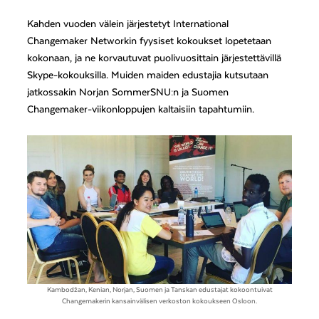
Kahden vuoden välein järjestetyt International
Changemaker Networkin fyysiset kokoukset lopetetaan
kokonaan, ja ne korvautuvat puolivuosittain järjestettävillä
Skype-kokouksilla. Muiden maiden edustajia kutsutaan
jatkossakin Norjan SommerSNU:n ja Suomen
Changemaker-viikonloppujen kaltaisiin tapahtumiin.
Kambodžan, Kenian, Norjan, Suomen ja Tanskan edustajat kokoontuivat
Changemakerin kansainvälisen verkoston kokoukseen Osloon.