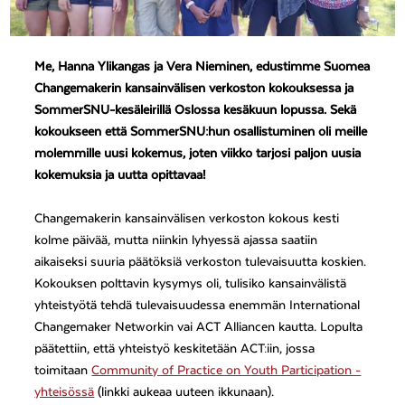
Me, Hanna Ylikangas ja Vera Nieminen, edustimme Suomea
Changemakerin kansainvälisen verkoston kokouksessa ja
SommerSNU-kesäleirillä Oslossa kesäkuun lopussa. Sekä
kokoukseen että SommerSNU:hun osallistuminen oli meille
molemmille uusi kokemus, joten viikko tarjosi paljon uusia
kokemuksia ja uutta opittavaa!
Changemakerin kansainvälisen verkoston kokous kesti
kolme päivää, mutta niinkin lyhyessä ajassa saatiin
aikaiseksi suuria päätöksiä verkoston tulevaisuutta koskien.
Kokouksen polttavin kysymys oli, tulisiko kansainvälistä
yhteistyötä tehdä tulevaisuudessa enemmän International
Changemaker Networkin vai ACT Alliancen kautta. Lopulta
päätettiin, että yhteistyö keskitetään ACT:iin, jossa
toimitaan
Community of Practice on Youth Participation -
yhteisössä
(linkki aukeaa uuteen ikkunaan).