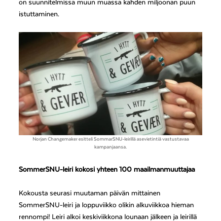
on suunnitelmissa muun muassa kahden miljoonan puun
istuttaminen.
Norjan Changemaker esitteli SommarSNU-leirillä asevietintiä vastustavaa
kampanjaansa.
SommerSNU-leiri kokosi yhteen 100 maailmanmuuttajaa
Kokousta seurasi muutaman päivän mittainen
SommerSNU-leiri ja loppuviikko olikin alkuviikkoa hieman
rennompi! Leiri alkoi keskiviikkona lounaan jälkeen ja leirillä