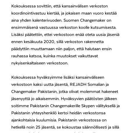
Kokouksessa sovittiin, että kansainvälisen verkoston
koordinointivastuu kiertää, ja jokaisen maan vuoro kestää
aina yhden kalenterivuoden. Suomen Changemaker on
ensimmäisenä vastuussa verkoston koolle kutsumisesta.
Lisäksi päätettiin, ettei verkostoon enää oteta uusia jäseniä
ennen kesäkuuta 2020, sillä verkoston rakennetta
päädyttiin muuttamaan niin paljon, että halutaan ensin
rauhassa katsoa, kuinka muutokset vaikuttavat
nykyisenkaltaiseen verkostoon.
Kokouksessa hyväksyimme lisäksi kansainväliseen
verkostoon kaksi uutta jäsentä, REJADH Somalian ja
Changemaker Pakistanin, jotka olivat molemmat hakeneet
jäsenyyttä jo aikaisemmin. Hyväksyvien päätösten jälkeen
soitimme Pakistanin Changemakerille Skypen välityksellä ja
Pakistanin yhteyshenkilö kertoi heidän verkostonsa
ajankohtaisia kuulumisia. Pakistanin verkostossa on
hetkellä noin 25 jäsentä, se kokoustaa säännöllisesti ja sillä