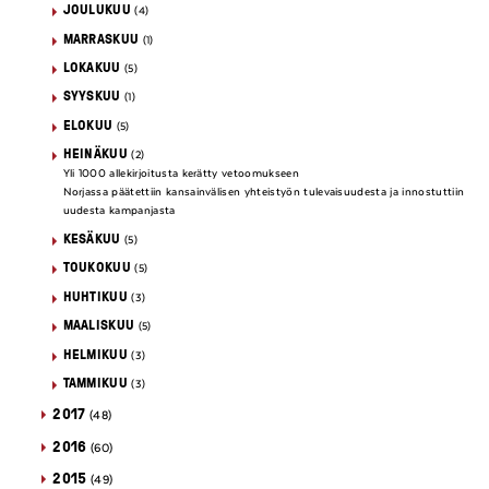
JOULUKUU
(4)
MARRASKUU
(1)
LOKAKUU
(5)
SYYSKUU
(1)
ELOKUU
(5)
HEINÄKUU
(2)
Yli 1000 allekirjoitusta kerätty vetoomukseen
Norjassa päätettiin kansainvälisen yhteistyön tulevaisuudesta ja innostuttiin
uudesta kampanjasta
KESÄKUU
(5)
TOUKOKUU
(5)
HUHTIKUU
(3)
MAALISKUU
(5)
HELMIKUU
(3)
TAMMIKUU
(3)
2017
(48)
2016
(60)
2015
(49)