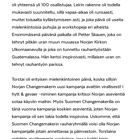
oli yhteensä yli 100 osallistujaa. Leirin rakenne oli todella
mukavasti suunniteltu, sillä vapaa-aikaa oli runsaasti,
muttei toisaalta kyllästymiseen asti, ja joka päivä oli useita
mielenkiintoisia puhujia ja workshopeja eri aiheista.
Ensimmäisenä päivänä paikalla oli Petter Skauen, joka on
tehnyt pitkän uran muun muuassa Norjan Kirkon
Ulkomaanavulla ja joka on tunnettu rauhantyöstään
Guatemalassa. Hän kertoi inspiroivasti, millaisen uran on
tehnyt rauhantyön parissa.
Torstai oli erityisen mielenkiintoinen päivä, koska silloin
Norjan Changemakerin uusi kampanja avattiin virallisesti! I
hytt & gevaer –niminen kampanja kritisoi Norjan asevientiä
sotaa käyviin maihin. Myös Suomen Changemakerilla on
tänä vuonna kampanja koskien asevientiä, joten Norjan
kampanja oli sen takia todella inspiroiva. Uskomme, että
Suomen Changemakerin rauharyhmällä voisi olla Norjan
kampanjalle jotain annettavaa ja päinvastoin. Torstaina
pidettiin myöhemmin workshop, jossa kaikki leirin