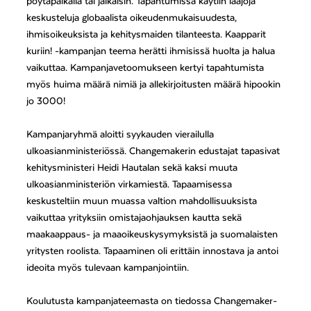
pöytäpaikalla tai jalkaisin. Tapahtumissa käytiin laajoja
keskusteluja globaalista oikeudenmukaisuudesta,
ihmisoikeuksista ja kehitysmaiden tilanteesta. Kaapparit
kuriin! -kampanjan teema herätti ihmisissä huolta ja halua
vaikuttaa. Kampanjavetoomukseen kertyi tapahtumista
myös huima määrä nimiä ja allekirjoitusten määrä hipookin
jo 3000!
Kampanjaryhmä aloitti syykauden vierailulla
ulkoasianministeriössä. Changemakerin edustajat tapasivat
kehitysministeri Heidi Hautalan sekä kaksi muuta
ulkoasianministeriön virkamiestä. Tapaamisessa
keskusteltiin muun muassa valtion mahdollisuuksista
vaikuttaa yrityksiin omistajaohjauksen kautta sekä
maakaappaus- ja maaoikeuskysymyksistä ja suomalaisten
yritysten roolista. Tapaaminen oli erittäin innostava ja antoi
ideoita myös tulevaan kampanjointiin.
Koulutusta kampanjateemasta on tiedossa Changemaker-