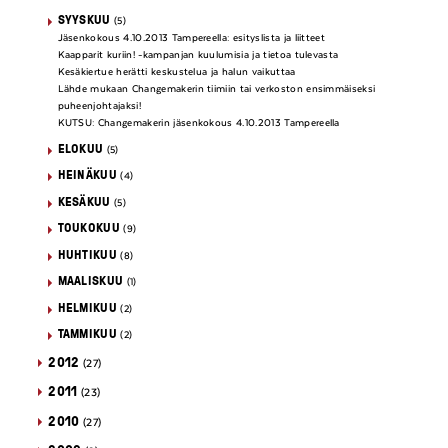
SYYSKUU
(5)
Jäsenkokous 4.10.2013 Tampereella: esityslista ja liitteet
Kaapparit kuriin! -kampanjan kuulumisia ja tietoa tulevasta
Kesäkiertue herätti keskustelua ja halun vaikuttaa
Lähde mukaan Changemakerin tiimiin tai verkoston ensimmäiseksi
puheenjohtajaksi!
KUTSU: Changemakerin jäsenkokous 4.10.2013 Tampereella
ELOKUU
(5)
HEINÄKUU
(4)
KESÄKUU
(5)
TOUKOKUU
(9)
HUHTIKUU
(8)
MAALISKUU
(1)
HELMIKUU
(2)
TAMMIKUU
(2)
2012
(27)
2011
(23)
2010
(27)