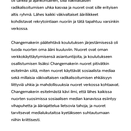
oli tärkeä ja ajankohtainen, sillä väkivaltaisen
radikalisoitumisen uhka kasvaa ja nuoret ovat sille erityisen
altis ryhmä. Lähes kaikki väkivaltaiset ääriliikkeet
kohdistavat rekrytointiaan nuoriin ja tätä tapahtuu varsinkin
verkossa.
Changemakerin päätehtävä koulutuksen järjestämisessä oli
tuoda nuorten oma ääni kuuluviin. Nuoret ovat oman
verkkokäyttäytymisensä asiantuntijoita, ja koulutukseen
osallistumisen lisäksi Changemakerin nuoret pitivätkin
esitelmän siitä, miten nuoret käyttävät sosiaalista mediaa
sekä millaisia väkivaltaisen radikalisoitumisen ehkäisyyn
liittyviä uhkia ja mahdollisuuksia nuoret verkossa kohtaavat.
Changemakerin esitelmästä kävi ilmi, että lähes kaikissa
nuorten suosimissa sosiaalisen median kanavissa esiintyy
vihapuhetta ja ääriajattelua lietsovia tahoja, ja nuoret
tarvitsevat medialukutaitoa kyetäkseen suhtautumaan
niihin kriittisesti.