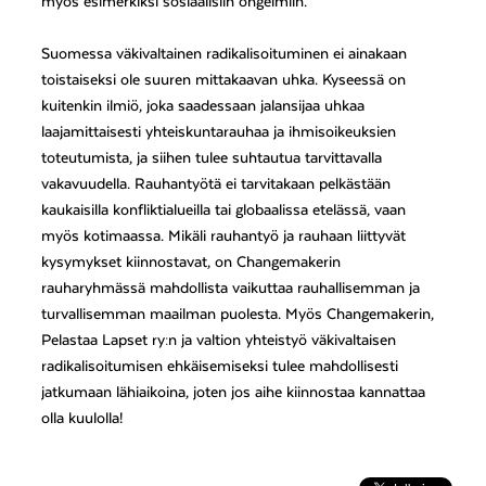
myös esimerkiksi sosiaalisiin ongelmiin.
Suomessa väkivaltainen radikalisoituminen ei ainakaan
toistaiseksi ole suuren mittakaavan uhka. Kyseessä on
kuitenkin ilmiö, joka saadessaan jalansijaa uhkaa
laajamittaisesti yhteiskuntarauhaa ja ihmisoikeuksien
toteutumista, ja siihen tulee suhtautua tarvittavalla
vakavuudella. Rauhantyötä ei tarvitakaan pelkästään
kaukaisilla konfliktialueilla tai globaalissa etelässä, vaan
myös kotimaassa. Mikäli rauhantyö ja rauhaan liittyvät
kysymykset kiinnostavat, on Changemakerin
rauharyhmässä mahdollista vaikuttaa rauhallisemman ja
turvallisemman maailman puolesta. Myös Changemakerin,
Pelastaa Lapset ry:n ja valtion yhteistyö väkivaltaisen
radikalisoitumisen ehkäisemiseksi tulee mahdollisesti
jatkumaan lähiaikoina, joten jos aihe kiinnostaa kannattaa
olla kuulolla!