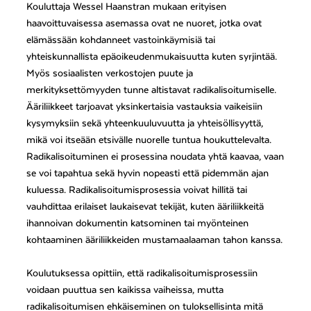
Kouluttaja Wessel Haanstran mukaan erityisen
haavoittuvaisessa asemassa ovat ne nuoret, jotka ovat
elämässään kohdanneet vastoinkäymisiä tai
yhteiskunnallista epäoikeudenmukaisuutta kuten syrjintää.
Myös sosiaalisten verkostojen puute ja
merkityksettömyyden tunne altistavat radikalisoitumiselle.
Ääriliikkeet tarjoavat yksinkertaisia vastauksia vaikeisiin
kysymyksiin sekä yhteenkuuluvuutta ja yhteisöllisyyttä,
mikä voi itseään etsivälle nuorelle tuntua houkuttelevalta.
Radikalisoituminen ei prosessina noudata yhtä kaavaa, vaan
se voi tapahtua sekä hyvin nopeasti että pidemmän ajan
kuluessa. Radikalisoitumisprosessia voivat hillitä tai
vauhdittaa erilaiset laukaisevat tekijät, kuten ääriliikkeitä
ihannoivan dokumentin katsominen tai myönteinen
kohtaaminen ääriliikkeiden mustamaalaaman tahon kanssa.
Koulutuksessa opittiin, että radikalisoitumisprosessiin
voidaan puuttua sen kaikissa vaiheissa, mutta
radikalisoitumisen ehkäiseminen on tuloksellisinta mitä