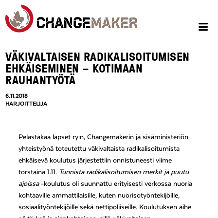
VÄKIVALTAISEN RADIKALISOITUMISEN
EHKÄISEMINEN – KOTIMAAN
RAUHANTYÖTÄ
6.11.2018
HARJOITTELIJA
Pelastakaa lapset ry:n, Changemakerin ja sisäministeriön
yhteistyönä toteutettu väkivaltaista radikalisoitumista
ehkäisevä koulutus järjestettiin onnistuneesti viime
torstaina 1.11.
Tunnista radikalisoitumisen merkit ja puutu
ajoissa
-koulutus oli suunnattu erityisesti verkossa nuoria
kohtaaville ammattilaisille, kuten nuorisotyöntekijöille,
sosiaalityöntekijöille sekä nettipoliiseille. Koulutuksen aihe