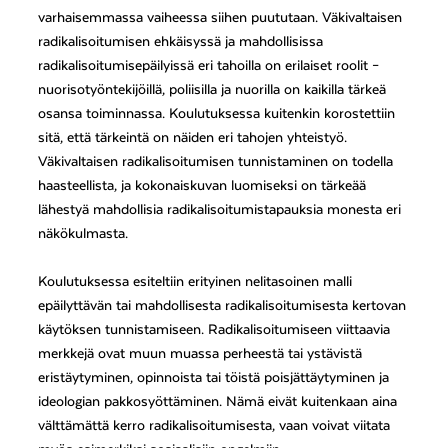
varhaisemmassa vaiheessa siihen puututaan. Väkivaltaisen
radikalisoitumisen ehkäisyssä ja mahdollisissa
radikalisoitumisepäilyissä eri tahoilla on erilaiset roolit –
nuorisotyöntekijöillä, poliisilla ja nuorilla on kaikilla tärkeä
osansa toiminnassa. Koulutuksessa kuitenkin korostettiin
sitä, että tärkeintä on näiden eri tahojen yhteistyö.
Väkivaltaisen radikalisoitumisen tunnistaminen on todella
haasteellista, ja kokonaiskuvan luomiseksi on tärkeää
lähestyä mahdollisia radikalisoitumistapauksia monesta eri
näkökulmasta.
Koulutuksessa esiteltiin erityinen nelitasoinen malli
epäilyttävän tai mahdollisesta radikalisoitumisesta kertovan
käytöksen tunnistamiseen. Radikalisoitumiseen viittaavia
merkkejä ovat muun muassa perheestä tai ystävistä
eristäytyminen, opinnoista tai töistä poisjättäytyminen ja
ideologian pakkosyöttäminen. Nämä eivät kuitenkaan aina
välttämättä kerro radikalisoitumisesta, vaan voivat viitata